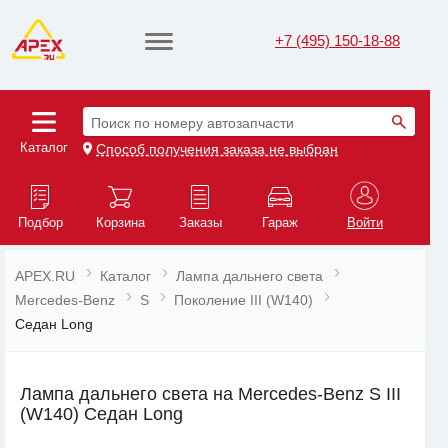
+7 (495) 150-18-88
Поиск по номеру автозапчасти
Каталог
Способ получения заказа не выбран
Подбор
Корзина
Заказы
Гараж
Войти
APEX.RU
Каталог
Лампа дальнего света
Mercedes-Benz
S
Поколение III (W140)
Седан Long
Лампа дальнего света на Mercedes-Benz S III
(W140) Седан Long