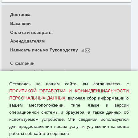
Доставка
Вакансии
Оплата и возвраты
Арендодателям
Написать письмо Руководству
О компании
Политика обработки и конфиденциальности
персональных данных
Оставаясь на нашем сайте, вы соглашаетесь с
Согласием на обработку персональных данных
ПОЛИТИКОЙ ОБРАБОТКИ И КОНФИДЕНЦИАЛЬНОСТИ
Оферта оптовой купли-продажи
ПЕРСОНАЛЬНЫХ ДАННЫХ
, включая сбор информации о
Публичная оферта
вашем местоположении, типе, языке и версии
операционной системы и браузера, а также данных об
используемом устройстве. Эти сведения используются
для предоставления наших услуг и улучшения качества
© 2026 ООО "Феникс"
работы веб-сайта и сервисов.