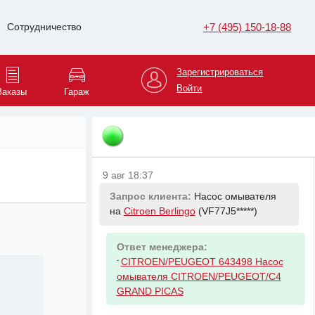
9 авг 18:32
+7 (495) 150-18-88
Сотрудничество
Запрос клиента:
Стекло лобовое на
KIA Rio
(Z94CB4*****)
Зарегистрироваться
Войти
Заказы
Гараж
Ответ менеджера:
-
HYUNDAI/KIA 861104L031 Стекло
лобовое (Обогрев щеток) Hyundai
Solaris 10-17 / Kia Rio 11-17
9 авг 18:37
Запрос клиента:
Насос омывателя
на
Citroen Berlingo
(VF77J5*****)
Ответ менеджера:
-
CITROEN/PEUGEOT 643498 Насос
омывателя CITROEN/PEUGEOT/C4
GRAND PICAS