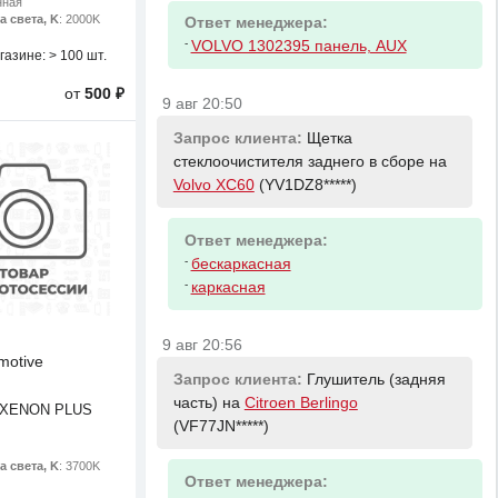
нная
а света, K
: 2000K
Ответ менеджера:
-
VOLVO 1302395 панель, AUX
газине:
> 100 шт.
от
500 ₽
9 авг 20:50
Запрос клиента:
Щетка
стеклоочистителя заднего в сборе на
Volvo XC60
(YV1DZ8*****)
Ответ менеджера:
-
бескаркасная
-
каркасная
9 авг 20:56
motive
Запрос клиента:
Глушитель (задняя
часть) на
Citroen Berlingo
 XENON PLUS
(VF77JN*****)
а света, K
: 3700K
Ответ менеджера: