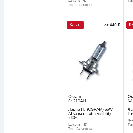
Цоколь
: H7
Ти
Тип
: Галогенная
Купить
К
от
440 ₽
Osram
Os
64210ALL
64
Лампа H7 (OSRAM) 55W
Ла
Allseason Extra Visibility
Las
+30%
Цо
Цоколь
: H7
Ти
Тип
: Галогенная