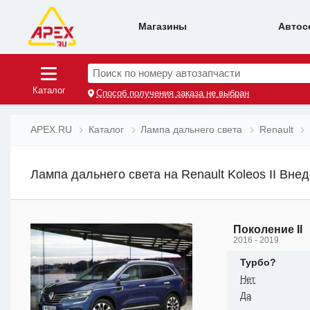
Магазины
Автос
Поиск по номеру автозапчасти
Каталог
Способ получения заказа не выбран
APEX.RU
Каталог
Лампа дальнего света
Renault
Лампа дальнего света на Renault Koleos II Вне
Поколение II
2016 - 2019
Турбо?
Нет
Да