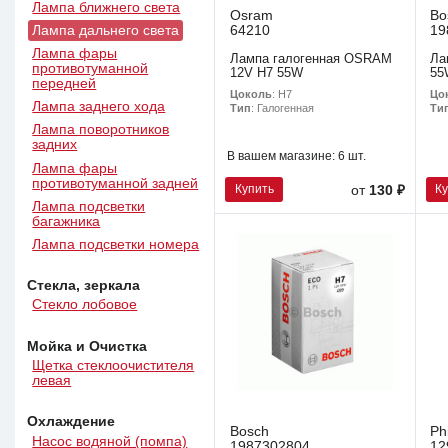
Лампа ближнего света
Osram
Bo
64210
19
Лампа дальнего света
Лампа фары
Лампа галогенная OSRAM
Ла
противотуманной
12V H7 55W
55
передней
Цоколь
: H7
Цо
Лампа заднего хода
Тип
: Галогенная
Ти
Лампа поворотников
задних
В вашем магазине:
6 шт.
Лампа фары
противотуманной задней
Купить
К
от
130 ₽
Лампа подсветки
багажника
Лампа подсветки номера
Стекла, зеркала
Стекло лобовое
Мойка и Очистка
Щетка стеклоочистителя
левая
Охлаждение
Bosch
Ph
Насос водяной (помпа)
1987302804
12