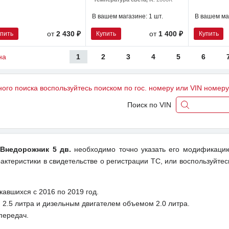
В вашем магазине:
1 шт.
В вашем ма
упить
Купить
Купить
от
2 430 ₽
от
1 400 ₽
1
2
3
4
5
6
на
ного поиска воспользуйтесь поиском по гос. номеру или VIN номер
Поиск по VIN
I Внедорожник 5 дв.
необходимо точно указать его модификацию
актеристики в свидетельстве о регистрации ТС, или воспользуйтес
авшихся с 2016 по 2019 год.
2.5 литра и дизельным двигателем объемом 2.0 литра.
передач.