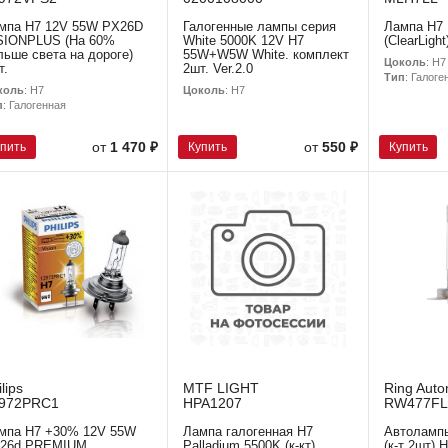
мпа H7 12V 55W PX26D
Галогенные лампы серия
Лампа H7
SIONPLUS (На 60%
White 5000K 12V H7
(ClearLight
льше света на дороге)
55W+W5W White. комплект
Цоколь
: H7
т.
2шт. Ver.2.0
Тип
: Галоге
коль
: H7
Цоколь
: H7
п
: Галогенная
упить
Купить
Купить
от
1 470 ₽
от
550 ₽
ilips
MTF LIGHT
Ring Auto
972PRC1
HPA1207
RW477F
мпа H7 +30% 12V 55W
Лампа галогенная H7
Автоламп
26d PREMIUM
Palladium 5500K (к-кт)
(к-т 2шт) 