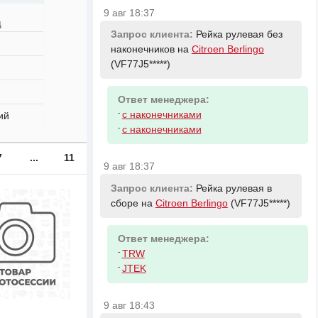
9 авг 18:37
д
Запрос клиента:
Рейка рулевая без
наконечников на
Citroen Berlingo
(VF77J5*****)
Ответ менеджера:
-
с наконечниками
ий
-
с наконечниками
7
...
11
9 авг 18:37
Запрос клиента:
Рейка рулевая в
сборе на
Citroen Berlingo
(VF77J5*****)
Ответ менеджера:
-
TRW
-
JTEK
9 авг 18:43