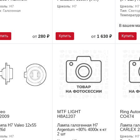
коль
: H7
Цоколь
: H7
Цоколь
: H7
п
: Галогенная
Тип
: Свето
Температур
В вашем ма
упить
Купить
Купить
от
280 ₽
от
1 630 ₽
leo
MTF LIGHT
Ring Auto
2009
H8A1207
CO474
мпа Н7 Valeo 12х55
Лампа галогенная H7
Лампа гал
26d
Argentum +80% 4000к к-кт
CARLEX 2
2 шт
коль
: H7
Цоколь
: H7