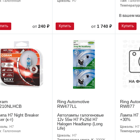
Цоколь
: H7
п
: Галогенная
Тип
: Галоге
Температур
В вашем ма
упить
Купить
Купить
от
240 ₽
от
1 740 ₽
ram
Ring Automotive
Ring Auto
210NLHCB
RW477LL
RW877
мпа H7 Night Breaker
Автолампы галогеновые
Лампа H7
er (к-т)
12v 55w H7 Px26d H7
+30%
Halogen Headlamp (Long
коль
: H7
Цоколь
: H7
Life)
п
: Галогенная
Температур
Цоколь
: H7
Температура света, K
: 2000K