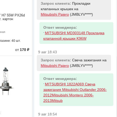
Запрос клиента:
Прокладки
клапанных крышек на
Mitsubishi Pajero
(JMBLYV*****)
V H7 55W PX26d
. картон
Ответ менеджера:
нная
-
MITSUBISHI MD303148 Прокладка
клапанной крышки K96W
газине:
40 шт.
от
170 ₽
9 авг 18:43
Запрос клиента:
Свеча зажигания на
Mitsubishi Pajero
(JMBLYV*****)
Ответ менеджера:
-
MITSUBISHI 1822A069 Свеча
зажигания Mitsubishi Outlander 2006-
2012Mitsubishi Montero 2006-
2013Mitsub
t
9 авг 18:54