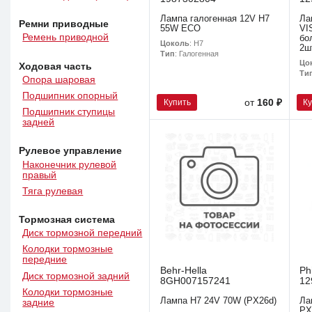
Лампа галогенная 12V H7
Ла
Ремни приводные
55W ECO
VI
Ремень приводной
бо
Цоколь
: H7
2ш
Тип
: Галогенная
Цо
Ходовая часть
Ти
Опора шаровая
Подшипник опорный
Купить
К
от
160 ₽
Подшипник ступицы
задней
Рулевое управление
Наконечник рулевой
правый
Тяга рулевая
Тормозная система
Диск тормозной передний
Колодки тормозные
передние
Behr-Hella
Ph
Диск тормозной задний
8GH007157241
12
Колодки тормозные
Лампа H7 24V 70W (PX26d)
Ла
задние
PX