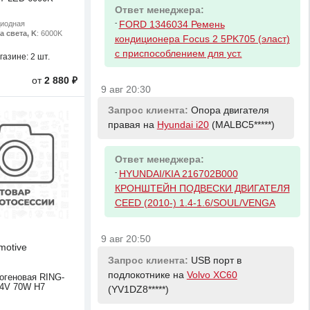
Ответ менеджера:
-
FORD 1346034 Ремень
диодная
а света, K
: 6000K
кондиционера Focus 2 5PK705 (эласт)
с приспособлением для уст.
газине:
2 шт.
от
2 880 ₽
9 авг 20:30
Запрос клиента:
Опора двигателя
правая на
Hyundai i20
(MALBC5*****)
Ответ менеджера:
-
HYUNDAI/KIA 216702B000
КРОНШТЕЙН ПОДВЕСКИ ДВИГАТЕЛЯ
CEED (2010-) 1.4-1.6/SOUL/VENGA
9 авг 20:50
motive
Запрос клиента:
USB порт в
подлокотнике на
Volvo XC60
огеновая RING-
4V 70W H7
(YV1DZ8*****)