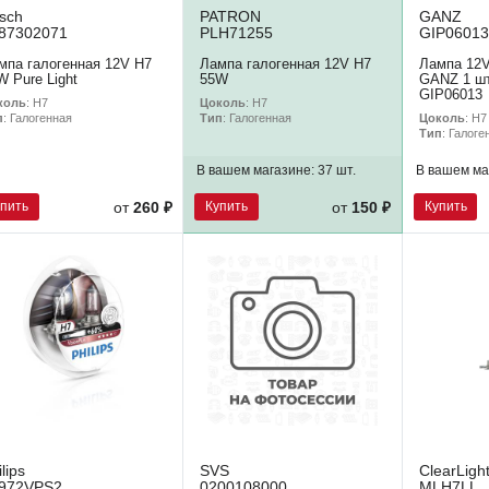
sch
PATRON
GANZ
87302071
PLH71255
GIP06013
мпа галогенная 12V H7
Лампа галогенная 12V H7
Лампа 12
W Pure Light
55W
GANZ 1 шт
GIP06013
коль
: H7
Цоколь
: H7
Цоколь
: H7
п
: Галогенная
Тип
: Галогенная
Тип
: Галоге
В вашем магазине:
37 шт.
В вашем ма
упить
Купить
Купить
от
260 ₽
от
150 ₽
ilips
SVS
ClearLigh
972VPS2
0200108000
MLH7LL