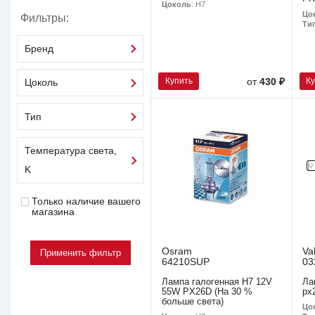
Цоколь
: H7
Цо
Фильтры:
Ти
Бренд
Купить
К
от
430 ₽
Цоколь
Тип
Температура света,
K
Только наличие вашего
магазина
Osram
Va
64210SUP
03
Лампа галогенная H7 12V
Ла
55W PX26D (На 30 %
рx
больше света)
Цо