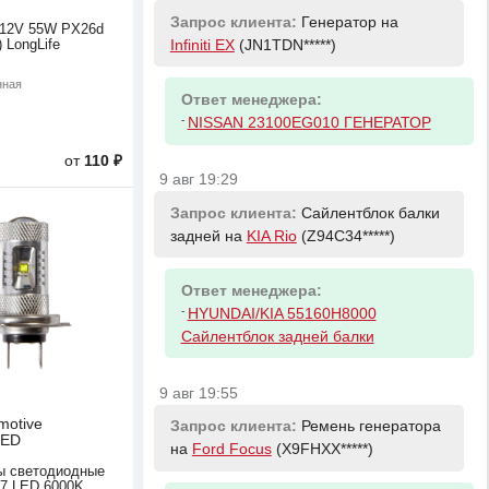
Запрос клиента:
Генератор на
 12V 55W PX26d
Infiniti EX
(JN1TDN*****)
) LongLife
нная
Ответ менеджера:
-
NISSAN 23100EG010 ГЕНЕРАТОР
от
110 ₽
9 авг 19:29
Запрос клиента:
Сайлентблок балки
задней на
KIA Rio
(Z94C34*****)
Ответ менеджера:
-
HYUNDAI/KIA 55160H8000
Сайлентблок задней балки
9 авг 19:55
motive
Запрос клиента:
Ремень генератора
LED
на
Ford Focus
(X9FHXX*****)
ы светодиодные
H7 LED 6000K