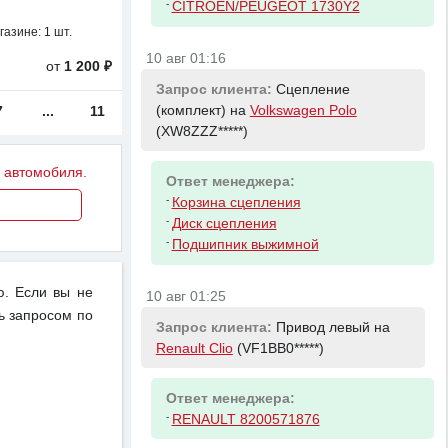
-
CITROEN/PEUGEOT 1730Y2
газине:
1 шт.
10 авг 01:16
от
1 200 ₽
Запрос клиента:
Сцепление
(комплект) на
Volkswagen Polo
7
...
11
(XW8ZZZ*****)
у автомобиля.
Ответ менеджера:
-
Корзина сцепления
-
Диск сцепления
-
Подшипник выжимной
. Если вы не
10 авг 01:25
ь запросом по
Запрос клиента:
Привод левый на
Renault Clio
(VF1BB0*****)
Ответ менеджера:
-
RENAULT 8200571876