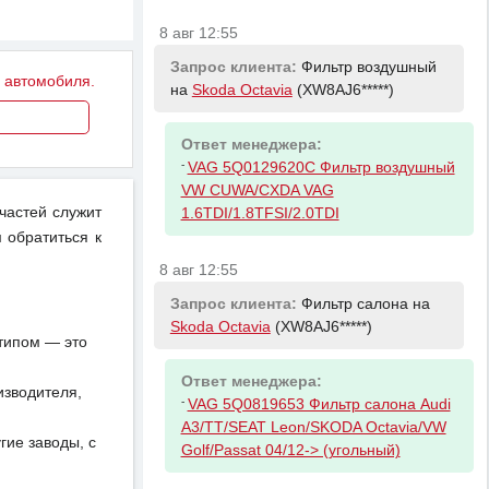
8 авг 12:55
Запрос клиента:
Фильтр воздушный
у автомобиля.
на
Skoda Octavia
(XW8AJ6*****)
Ответ менеджера:
-
VAG 5Q0129620C Фильтр воздушный
VW CUWA/CXDA VAG
пчастей служит
1.6TDI/1.8TFSI/2.0TDI
 обратиться к
8 авг 12:55
Запрос клиента:
Фильтр салона на
Skoda Octavia
(XW8AJ6*****)
отипом — это
Ответ менеджера:
изводителя,
-
VAG 5Q0819653 Фильтр салона Audi
A3/TT/SEAT Leon/SKODA Octavia/VW
ие заводы, с
Golf/Passat 04/12-> (угольный)