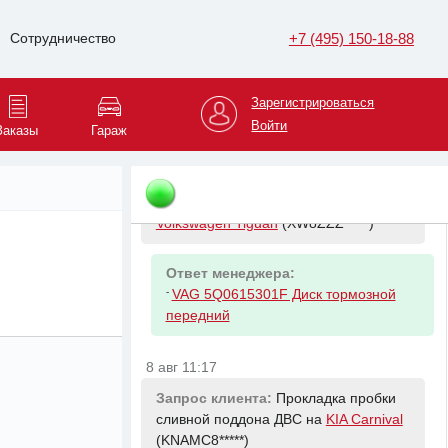
(KNAMC8*****)
+7 (495) 150-18-88
Сотрудничество
Ответ менеджера:
-
HYUNDAI/KIA 54626A9000 ДЕМПФЕР
АМОРТИЗАТОРА
Зарегистрироваться
Войти
Заказы
Гараж
8 авг 11:09
Запрос клиента:
Передние
тормозные диски на
Volkswagen Tiguan
(XW8ZZZ*****)
Ответ менеджера:
-
VAG 5Q0615301F Диск тормозной
передний
8 авг 11:17
Запрос клиента:
Прокладка пробки
сливной поддона ДВС на
KIA Carnival
(KNAMC8*****)