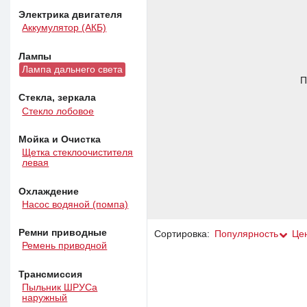
Электрика двигателя
Аккумулятор (АКБ)
Лампы
Лампа дальнего света
П
Стекла, зеркала
Стекло лобовое
Мойка и Очистка
Щетка стеклоочистителя
левая
Охлаждение
Насос водяной (помпа)
Ремни приводные
Сортировка:
Популярность
Це
Ремень приводной
Трансмиссия
Пыльник ШРУСа
наружный