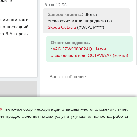
мых, и
8 авг 12:56
Запрос клиента:
Щетка
тоимости так и
стеклоочистителя переднего на
 на последний
Skoda Octavia
(XW8AJ6*****)
ab 9-5 в разы
Ответ менеджера:
-
VAG JZW998002AQ Щетки
стеклоочистетеля OCTAVIA A7 (компл)
ВНИМАНИЕ!
Возможность отправлять сообщения
для незарегистрированных
пользователей временно отключена!
Зарегистрируйтесь или войдите в свой
аккаунт.
Х
, включая сбор информации о вашем местоположении, типе,
ля предоставления наших услуг и улучшения качества работы
Прикрепить