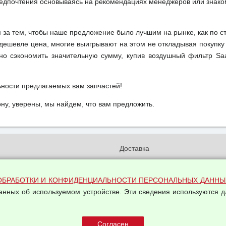
редпочтения основываясь на рекомендациях менеджеров или знако
м за тем, чтобы наше предложение было лучшим на рынке, как по с
м дешевле цена, многие выигрывают на этом не откладывая покупку
но сэкономить значительную сумму, купив воздушный фильтр Sa
ьности предлагаемых вам запчастей!
у, уверены, мы найдем, что вам предложить.
и
Доставка
бработки и конфиденциальности
Вакансии
ых данных
Оплата и возвраты
ОБРАБОТКИ И КОНФИДЕНЦИАЛЬНОСТИ ПЕРСОНАЛЬНЫХ ДАННЫ
на обработку персональных
Арендодателям
данных об используемом устройстве. Эти сведения используются д
Написать письмо Руководству
овой купли-продажи
оферта