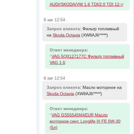
AUDI/SKODA/VW 1.6 TDI/2.0 TDI 12->
8 авг 12:54
Запрос клиента:
Фильтр топливный
на
Skoda Octavia
(XW8AJ6*****)
Ответ менеджера:
-
VAG 5Q0127177C Фильтр топливный
VAG 1.6
8 авг 12:54
Запрос клиента:
Масло моторное на
Skoda Octavia
(XW8AJ6*****)
Ответ менеджера:
-
VAG GS55545M4EUR Масло
моторное синт. Longlife III FE 0W-30
(5л)