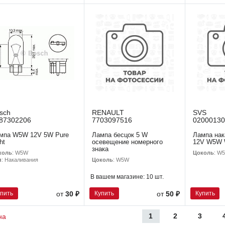
sch
RENAULT
SVS
87302206
7703097516
02000130
мпа W5W 12V 5W Pure
Лампа бесцок 5 W
Лампа на
ht
осевещение номерного
12V W5W 
знака
коль
: W5W
Цоколь
: W
Цоколь
: W5W
п
: Накаливания
В вашем магазине:
10 шт.
упить
Купить
Купить
от
30 ₽
от
50 ₽
1
2
3
на