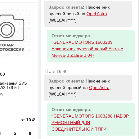
Запрос клиента:
Наконечник
рулевой левый на
Opel Astra
(W0L0AH*****)
Ответ менеджера:
-
GENERAL MOTORS 1603289
Наконечник рулевой левый Astra-H
Meriva-B Zafira-B 04-
8 авг 16:46
00
Запрос клиента:
Наконечник
каливания SVS
рулевой правый на
Opel Astra
W2.1х9.5d
(W0L0AH*****)
5W
Ответ менеджера:
-
GENERAL MOTORS 1603288 НАБОР
от
10 ₽
РЕМОНТНЫЙ ДЛЯ
СОЕДИНИТЕЛЬНОЙ ТЯГИ
4
5
6