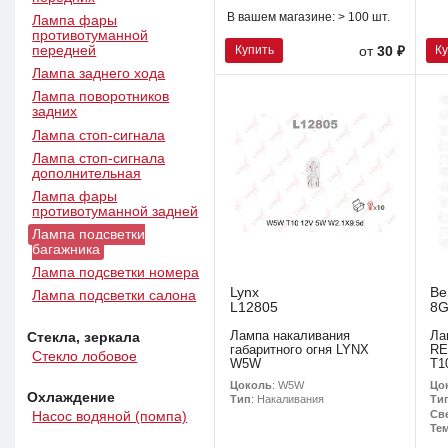
В вашем магазине:
> 100 шт.
Лампа фары
противотуманной
передней
Купить
К
от
30 ₽
Лампа заднего хода
Лампа поворотников
задних
Лампа стоп-сигнала
Лампа стоп-сигнала
дополнительная
Лампа фары
противотуманной задней
Лампа подсветки
багажника
Лампа подсветки номера
Lynx
Be
Лампа подсветки салона
L12805
8G
Лампа накаливания
Ла
Стекла, зеркала
габаритного огня LYNX
RE
Стекло лобовое
W5W
T1
Цоколь
: W5W
Цо
Охлаждение
Тип
: Накаливания
Ти
Св
Насос водяной (помпа)
Тем