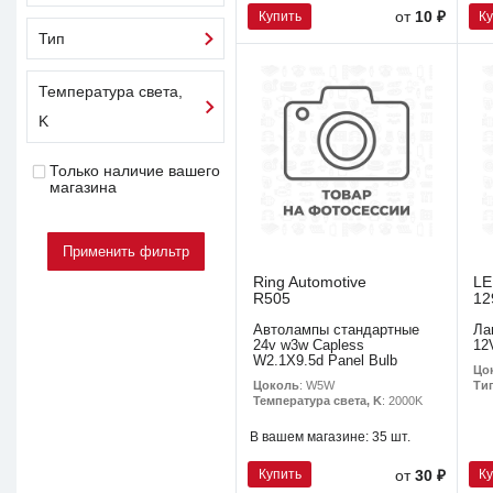
Купить
К
от
10 ₽
Тип
Температура света,
K
Только наличие вашего
магазина
Ring Automotive
L
R505
12
Автолампы стандартные
Ла
24v w3w Capless
12
W2.1X9.5d Panel Bulb
Цо
Цоколь
: W5W
Ти
Температура света, K
: 2000K
В вашем магазине:
35 шт.
Купить
К
от
30 ₽