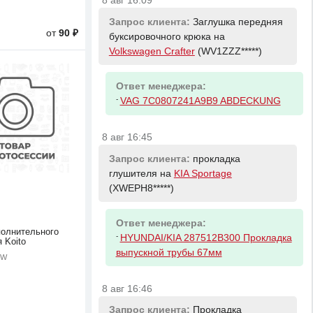
8 авг 16:09
Запрос клиента:
Заглушка передняя
от
90 ₽
буксировочного крюка на
Volkswagen Crafter
(WV1ZZZ*****)
Ответ менеджера:
-
VAG 7C0807241A9B9 ABDECKUNG
8 авг 16:45
Запрос клиента:
прокладка
глушителя на
KIA Sportage
(XWEPH8*****)
Ответ менеджера:
олнительного
-
HYUNDAI/KIA 287512B300 Прокладка
 Koito
выпускной трубы 67мм
5W
8 авг 16:46
Запрос клиента:
Прокладка