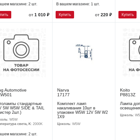
ашем магазине:
2 шт.
В вашем магазине:
1 шт.
упить
Купить
Купить
от
1 010 ₽
от
220 ₽
ng Automotive
Narva
Koito
EW501
17177
P8813Z
толампы стандартные
Комплект ламп
Лампа доп
V 5W W5W SIDE & TAIL
накаливания 10шт в
освещения
листер 2шт.)
упаковке W5W 12V 5W W2
Цоколь
: W
1X9
коль
: W5W
Цоколь
: W5W
пература света, K
: 2000K
ашем магазине:
2 шт.