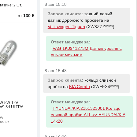
8 авг 15:18
газине:
2 шт.
Запрос клиента:
задний левый
от
130 ₽
датчик дорожного просвета на
Volkswagen Tiguan
(XW8ZZZ*****)
Ответ менеджера:
-
VAG 1K0941273M Датчик уровня с
рычаж мех-мом
8 авг 15:48
Запрос клиента:
кольцо сливной
пробки на
KIA Cerato
(XWEFX4*****)
Ответ менеджера:
W 5W 12V
1x9 5d ULTRA
-
HYUNDAI/KIA 2151323001 Кольцо
сливной пробки ALL >> HYUNDAI/KIA
5W
14x20
ивания