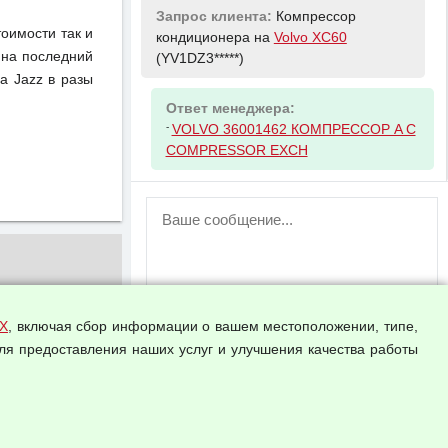
Запрос клиента:
Компрессор
тоимости так и
кондиционера на
Volvo XC60
 на последний
(YV1DZ3*****)
a Jazz в разы
Ответ менеджера:
-
VOLVO 36001462 КОМПРЕССОР A C
COMPRESSOR EXCH
ВНИМАНИЕ!
Возможность отправлять сообщения
для незарегистрированных
пользователей временно отключена!
Зарегистрируйтесь или войдите в свой
аккаунт.
Х
, включая сбор информации о вашем местоположении, типе,
ля предоставления наших услуг и улучшения качества работы
Прикрепить