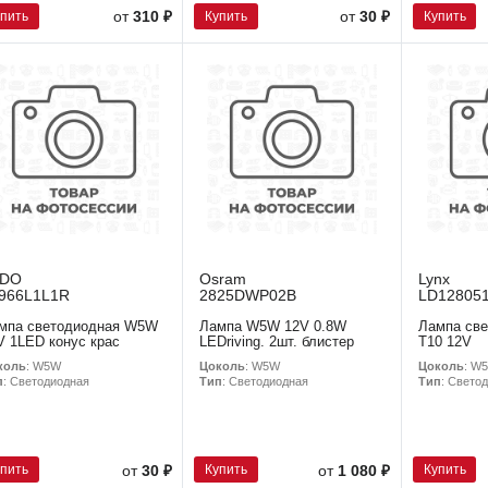
упить
Купить
Купить
от
310 ₽
от
30 ₽
EDO
Osram
Lynx
966L1L1R
2825DWP02B
LD12805
мпа светодиодная W5W
Лампа W5W 12V 0.8W
Лампа св
V 1LED конус крас
LEDriving. 2шт. блистер
T10 12V
коль
: W5W
Цоколь
: W5W
Цоколь
: W
п
: Светодиодная
Тип
: Светодиодная
Тип
: Свето
упить
Купить
Купить
от
30 ₽
от
1 080 ₽