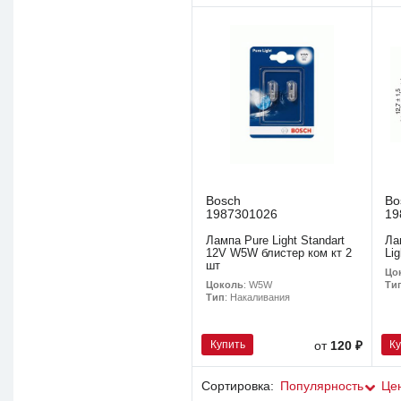
Bosch
Bo
1987301026
19
Лампа Pure Light Standart
Ла
12V W5W блистер ком кт 2
Lig
шт
Цо
Цоколь
: W5W
Ти
Тип
: Накаливания
Купить
К
от
120 ₽
Сортировка:
Популярность
Це