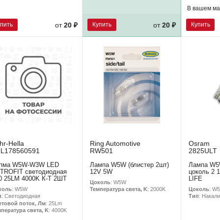
В вашем ма
упить
Купить
Купить
от
20 ₽
от
20 ₽
hr-Hella
Ring Automotive
Osram
L178560591
RW501
2825ULT
пма W5W-W3W LED
Лампа W5W (блистер 2шт)
Лампа W5
TROFIT светодиодная
12V 5W
цоколь 2 
0 25LM 4000K К-Т 2ШТ
LIFE
Цоколь
: W5W
коль
: W5W
Цоколь
: W
Температура света, K
: 2000K
п
: Светодиодная
Тип
: Накал
етовой поток, Лм
: 25Lm
пература света, K
: 4000K