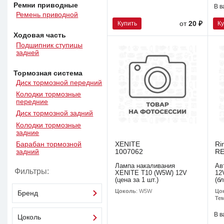
Ремни приводные
В в
Ремень приводной
Купить
К
от
20 ₽
Ходовая часть
Подшипник ступицы
задней
Тормозная система
Диск тормозной передний
Колодки тормозные
передние
Диск тормозной задний
Колодки тормозные
задние
Барабан тормозной
XENITE
Ri
задний
1007062
R
Лампа накаливания
Ав
Фильтры:
XENITE T10 (W5W) 12V
12
(цена за 1 шт.)
(б
Цоколь
: W5W
Цо
Бренд
Тем
В в
Цоколь