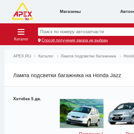
Магазины
Автос
Поиск по номеру автозапчасти
Каталог
Способ получения заказа не выбран
APEX.RU
Каталог
Лампа подсветки багажника
Hond
Лампа подсветки багажника на Honda Jazz
Хэтчбек 5 дв.
Поколение I
Пок