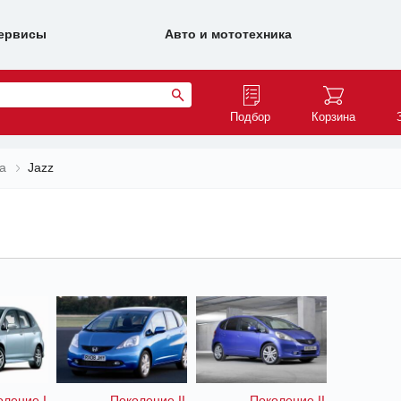
ервисы
Авто и мототехника
Подбор
Корзина
a
Jazz
оление I
Поколение II
Поколение II