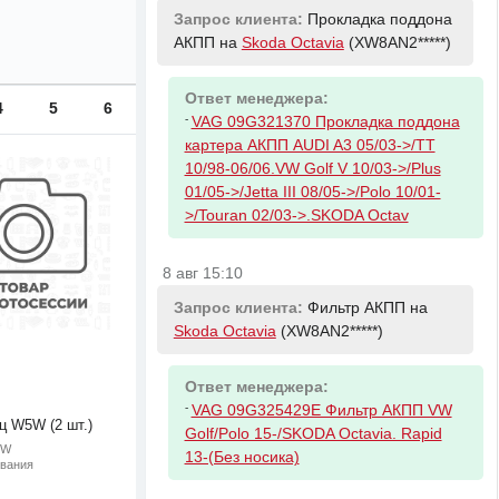
Запрос клиента:
Прокладка поддона
АКПП на
Skoda Octavia
(XW8AN2*****)
Ответ менеджера:
4
5
6
-
VAG 09G321370 Прокладка поддона
картера АКПП AUDI A3 05/03->/TT
10/98-06/06.VW Golf V 10/03->/Plus
01/05->/Jetta III 08/05->/Polo 10/01-
>/Touran 02/03->.SKODA Octav
8 авг 15:10
Запрос клиента:
Фильтр АКПП на
Skoda Octavia
(XW8AN2*****)
Ответ менеджера:
-
VAG 09G325429E Фильтр АКПП VW
ц W5W (2 шт.)
Golf/Polo 15-/SKODA Octavia. Rapid
5W
13-(Без носика)
ивания