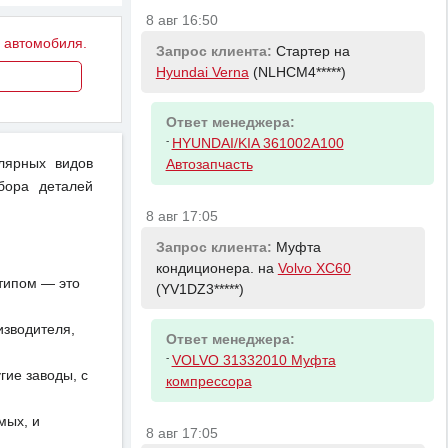
8 авг 16:50
у автомобиля.
Запрос клиента:
Стартер на
Hyundai Verna
(NLHCM4*****)
Ответ менеджера:
-
HYUNDAI/KIA 361002A100
улярных видов
Автозапчасть
бора деталей
8 авг 17:05
Запрос клиента:
Муфта
кондиционера. на
Volvo XC60
отипом — это
(YV1DZ3*****)
изводителя,
Ответ менеджера:
-
VOLVO 31332010 Муфта
ие заводы, с
компрессора
мых, и
8 авг 17:05