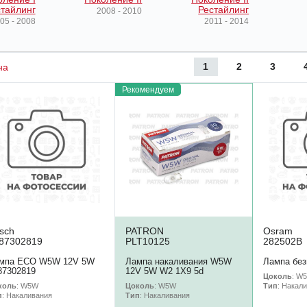
тайлинг
Рестайлинг
2008 - 2010
05 - 2008
2011 - 2014
1
2
3
на
Рекомендуем
sch
PATRON
Osram
87302819
PLT10125
282502B
мпа ECO W5W 12V 5W
Лампа накаливания W5W
Лампа без
87302819
12V 5W W2 1X9 5d
Цоколь
: W
коль
: W5W
Цоколь
: W5W
Тип
: Накал
п
: Накаливания
Тип
: Накаливания