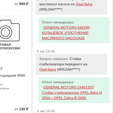
от
500 ₽
масляного насоса на
Opel Astra
(W0L0AH*****)
Ответ менеджера:
-
GENERAL MOTORS 646299
КОЛЬЦЕВОЕ УПЛОТНЕНИЕ
МАСЛЯНОГО НАСОСАSE
8 авг 16:46
Запрос клиента:
Стойка
стабилизатора переднего на
10
Opel Astra
(W0L0AH*****)
етодиодная W5W
Ответ менеджера:
5W
-
GENERAL MOTORS 24461353
диодная
Стойка стабилизатора OPEL Astra-H
2004---OPEL Zafira-B 2005-
от
130 ₽
8 авг 16:46