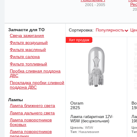
Рес
2001 - 2005
20
Запчасти для ТО
Сортировка:
Популярность
Це
Свеча зажигания
Хит продаж
Фильтр воздушный
Фильтр масляный
Фильтр салона
Фильтр топливный
Пробка сливная поддона
ДВС
Прокладка пробки сливной
поддона ДВС
Лампы
Osram
Bo
Лампа ближнего света
2825
19
Лампа дальнего света
Лампа габаритная 12V-
Ла
Лампа поворотников
W5W (бесцокольная)
19
боковых
Цоколь
: W5W
Цо
Лампа поворотников
Тип
: Накаливания
Ти
передних