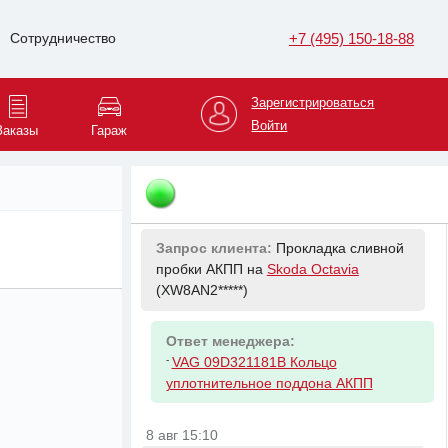
8 авг 15:10
+7 (495) 150-18-88
Сотрудничество
Запрос клиента:
Пробка сливная
АКПП на
Skoda Octavia
(XW8AN2*****)
Зарегистрироваться
Ответ менеджера:
Войти
Заказы
Гараж
-
VAG WHT000310A Пробка поддона
АКПП
8 авг 15:10
Запрос клиента:
Прокладка сливной
пробки АКПП на
Skoda Octavia
(XW8AN2*****)
Ответ менеджера:
-
VAG 09D321181B Кольцо
уплотнительное поддона АКПП
8 авг 15:10