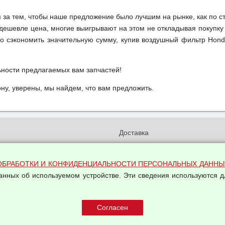
м за тем, чтобы наше предложение было лучшим на рынке, как по с
м дешевле цена, многие выигрывают на этом не откладывая покупку
о сэкономить значительную сумму, купив воздушный фильтр Hond
ьности предлагаемых вам запчастей!
у, уверены, мы найдем, что вам предложить.
и
Доставка
бработки и конфиденциальности
Вакансии
ых данных
Оплата и возвраты
ОБРАБОТКИ И КОНФИДЕНЦИАЛЬНОСТИ ПЕРСОНАЛЬНЫХ ДАННЫ
на обработку персональных
данных об используемом устройстве. Эти сведения используются д
Арендодателям
Написать письмо Руководству
овой купли-продажи
оферта