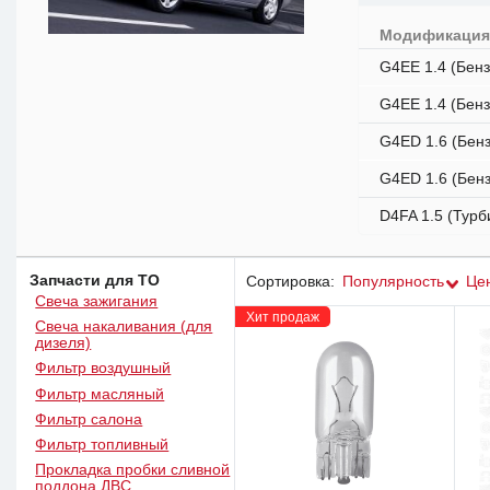
Модификаци
G4EE 1.4 (Бензи
G4EE 1.4 (Бензи
G4ED 1.6 (Бенз
G4ED 1.6 (Бенз
D4FA 1.5 (Турб
Запчасти для ТО
Сортировка:
Популярность
Це
Свеча зажигания
Хит продаж
Свеча накаливания (для
дизеля)
Фильтр воздушный
Фильтр масляный
Фильтр салона
Фильтр топливный
Прокладка пробки сливной
поддона ДВС