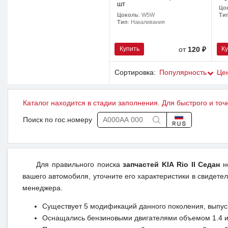
шт
Цо
Цоколь
: W5W
Ти
Тип
: Накаливания
Купить
К
от
120 ₽
Сортировка:
Популярность
Це
Каталог находится в стадии заполнения. Для быстрого и точ
Поиск по гос.номеру
Для правильного поиска
запчастей KIA Rio II Седан
не
вашего автомобиля, уточните его характеристики в свидетел
менеджера.
Существует 5 модификаций данного поколения, выпуск
Оснащались бензиновыми двигателями объемом 1.4 и 