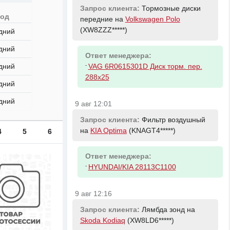
Запрос клиента:
Тормозные диски
вод
передние на
Volkswagen Polo
(XW8ZZZ*****)
дний
дний
Ответ менеджера:
-
дний
VAG 6R0615301D Диск торм. пер.
288x25
дний
дний
9 авг 12:01
Запрос клиента:
Фильтр воздушный
на
KIA Optima
(KNAGT4*****)
4
5
6
Ответ менеджера:
-
HYUNDAI/KIA 28113C1100
9 авг 12:16
Запрос клиента:
Лямбда зонд на
Skoda Kodiaq
(XW8LD6*****)