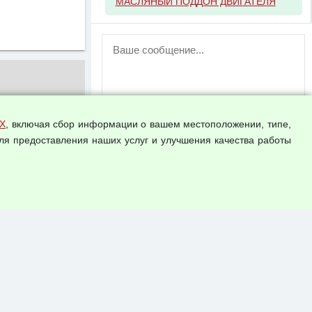
МАСЛЯНЫЙ ПОДДОН ДВИГАТЕЛЯ
ВНИМАНИЕ!
Возможность отправлять сообщения
для незарегистрированных
пользователей временно отключена!
Зарегистрируйтесь или войдите в свой
аккаунт.
Х
, включая сбор информации о вашем местоположении, типе,
ля предоставления наших услуг и улучшения качества работы
Прикрепить