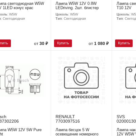
мпа светодиодная W5W
Лампа W5W 12V 0.8W
Лампа св
V 1LED конус крас
LEDriving. 2шт. блистер
T10 12V
коль
: W5W
Цоколь
: W5W
Цоколь
: W
п
: Светодиодная
Тип
: Светодиодная
Тип
: Свето
упить
Купить
Купить
от
30 ₽
от
1 080 ₽
sch
RENAULT
SVS
87302206
7703097516
02000130
мпа W5W 12V 5W Pure
Лампа бесцок 5 W
Лампа на
ht
осевещение номерного
12V W5W 