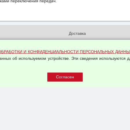
бками переключения передач.
и
Доставка
бработки и конфиденциальности
Вакансии
ых данных
Оплата и возвраты
ОБРАБОТКИ И КОНФИДЕНЦИАЛЬНОСТИ ПЕРСОНАЛЬНЫХ ДАННЫ
на обработку персональных
Арендодателям
данных об используемом устройстве. Эти сведения используются д
Написать письмо Руководству
овой купли-продажи
оферта