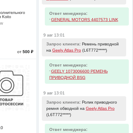
олнительного
Ответ менеджера:
 Koito
-
GENERAL MOTORS 4407573 LINK
5W
9 авг 13:01
Запрос клиента:
Ремень приводной
на
Geely Atlas Pro
(L6T772*****)
от
500 ₽
Ответ менеджера:
-
GEELY 1073006600 РЕМЕНЬ
ПРИВОДНОЙ BSG
9 авг 13:01
Запрос клиента:
Ролик приводного
ремня обводной на
Geely Atlas Pro
(L6T772*****)
10
Ответ менеджера: