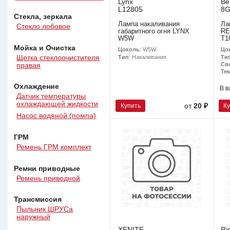
Lynx
Be
L12805
8G
Стекла, зеркала
Лампа накаливания
Ла
Стекло лобовое
габаритного огня LYNX
RE
W5W
T1
Мойка и Очистка
Цоколь
: W5W
Цо
Тип
: Накаливания
Ти
Щетка стеклоочистителя
Св
правая
Тем
Охлаждение
В в
Датчик температуры
охлаждающей жидкости
Купить
К
от
20 ₽
Насос водяной (помпа)
ГРМ
Ремень ГРМ комплект
Ремни приводные
Ремень приводной
Трансмиссия
Пыльник ШРУСа
наружный
XENITE
Ri