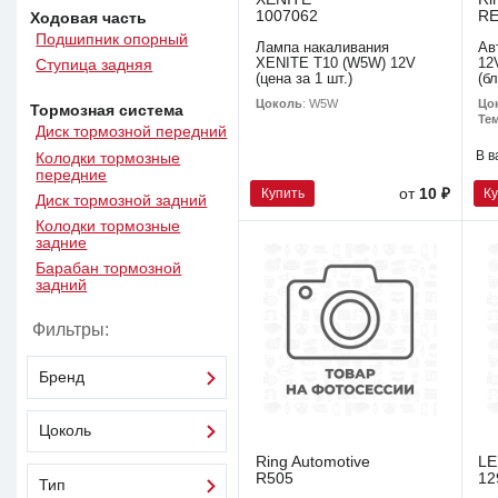
1007062
R
Ходовая часть
Подшипник опорный
Лампа накаливания
Ав
XENITE T10 (W5W) 12V
12
Ступица задняя
(цена за 1 шт.)
(б
Цоколь
: W5W
Цо
Тормозная система
Тем
Диск тормозной передний
В в
Колодки тормозные
передние
Купить
К
от
10 ₽
Диск тормозной задний
Колодки тормозные
задние
Барабан тормозной
задний
Фильтры:
Бренд
Цоколь
Ring Automotive
L
R505
12
Тип