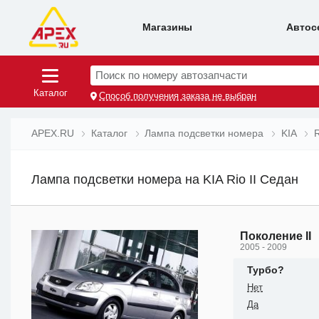
Магазины
Автос
Поиск по номеру автозапчасти
Каталог
Способ получения заказа не выбран
APEX.RU
Каталог
Лампа подсветки номера
KIA
Лампа подсветки номера на KIA Rio II Седан
Поколение II
2005 - 2009
Турбо?
Нет
Да