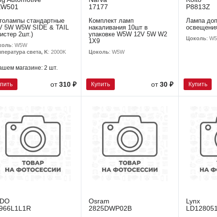
EW501
17177
P8813Z
толампы стандартные
Комплект ламп
Лампа доп
V 5W W5W SIDE & TAIL
накаливания 10шт в
освещения
листер 2шт.)
упаковке W5W 12V 5W W2
Цоколь
: W
1X9
коль
: W5W
Цоколь
: W5W
пература света, K
: 2000K
ашем магазине:
2 шт.
упить
Купить
Купить
от
310 ₽
от
30 ₽
EDO
Osram
Lynx
966L1L1R
2825DWP02B
LD12805