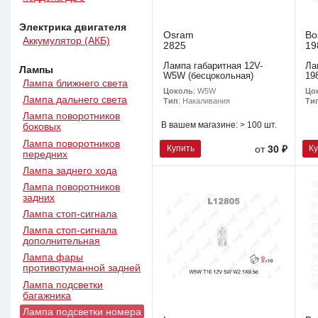
Электрика двигателя
Osram
Bo
Аккумулятор (АКБ)
2825
19
Лампа габаритная 12V-
Ла
Лампы
W5W (бесцокольная)
19
Лампа ближнего света
Цоколь
: W5W
Цо
Лампа дальнего света
Тип
: Накаливания
Ти
Лампа поворотников
В вашем магазине:
> 100 шт.
боковых
Лампа поворотников
Купить
К
от
30 ₽
передних
Лампа заднего хода
Лампа поворотников
задних
Лампа стоп-сигнала
Лампа стоп-сигнала
дополнительная
Лампа фары
противотуманной задней
Лампа подсветки
багажника
Лампа подсветки номера