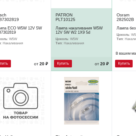
sch
PATRON
Osram
87302819
PLT10125
282502B
мпа ECO W5W 12V 5W
Лампа накаливания W5W
Лампа без
87302819
12V 5W W2 1X9 5d
Цоколь
: W
коль
: W5W
Цоколь
: W5W
Тип
: Накал
п
: Накаливания
Тип
: Накаливания
В вашем ма
упить
Купить
Купить
от
20 ₽
от
20 ₽