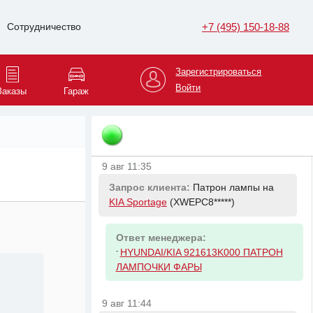
9 авг 11:27
Запрос клиента:
Поршень тормозной
+7 (495) 150-18-88
Сотрудничество
суппорта переднего на
Skoda Octavia
(XW8BK2*****)
Зарегистрироваться
Ответ менеджера:
Войти
Заказы
Гараж
-
MasterKit 77A2337 Поршень
тормозного суппорта Volkswagen
TOUAREG (7LA. 7L6. 7L7) 2002 - 2013
9 авг 11:35
Запрос клиента:
Патрон лампы на
KIA Sportage
(XWEPC8*****)
Ответ менеджера:
-
HYUNDAI/KIA 921613K000 ПАТРОН
ЛАМПОЧКИ ФАРЫ
9 авг 11:44