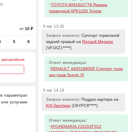
-
TOYOTA 9091602778 Ремень
5W
приводной 6PK1150 Toyota
9 авг 13:35
от
10 ₽
Запрос клиента:
Суппорт тормозной
4
5
6
задний правый на
Renault Megane
(VF1KZ1*****)
у автомобиля.
Ответ менеджера:
-
RENAULT 440018805R Суппорт торм
зад прав Scenic III
9 авг 14:18
 в параметрах
Запрос клиента:
Поддон картера на
, или услугами
KIA Sportage
(U5YPC8*****)
Ответ менеджера:
-
HYUNDAI/KIA 215202F012