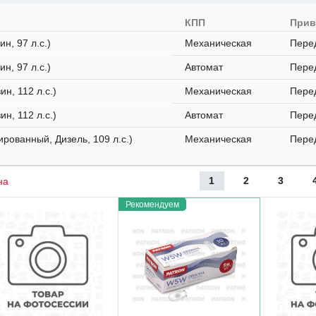
я
КПП
При
н, 97 л.с.)
Механическая
Пере
н, 97 л.с.)
Автомат
Пере
ин, 112 л.с.)
Механическая
Пере
ин, 112 л.с.)
Автомат
Пере
ированный, Дизель, 109 л.с.)
Механическая
Пере
1
2
3
на
Рекомендуем