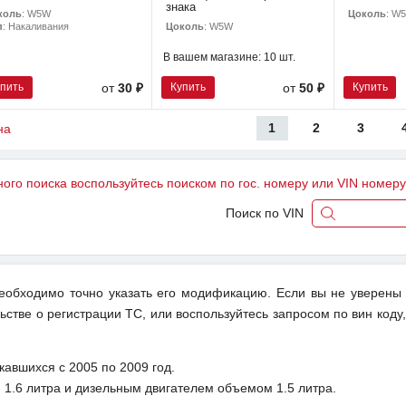
знака
коль
: W5W
Цоколь
: W
Цоколь
: W5W
п
: Накаливания
В вашем магазине:
10 шт.
упить
Купить
Купить
от
30 ₽
от
50 ₽
1
2
3
на
ного поиска воспользуйтесь поиском по гос. номеру или VIN номер
Поиск по VIN
обходимо точно указать его модификацию. Если вы не уверены
ьстве о регистрации ТС, или воспользуйтесь запросом по вин коду
авшихся с 2005 по 2009 год.
1.6 литра и дизельным двигателем объемом 1.5 литра.