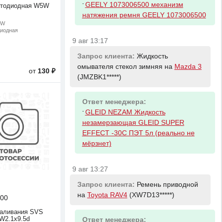
-
GEELY 1073006500 механизм
етодиодная W5W
натяжения ремня GEELY 1073006500
5W
диодная
9 авг 13:17
Запрос клиента:
Жидкость
омывателя стекол зимняя на
Mazda 3
от
130 ₽
(JMZBK1*****)
Ответ менеджера:
-
GLEID NEZAM Жидкость
незамерзающая GLEID SUPER
EFFECT -30С ПЭТ 5л (реально не
мёрзнет)
9 авг 13:27
Запрос клиента:
Ремень приводной
на
Toyota RAV4
(XW7D13*****)
00
каливания SVS
W2.1х9.5d
Ответ менеджера: