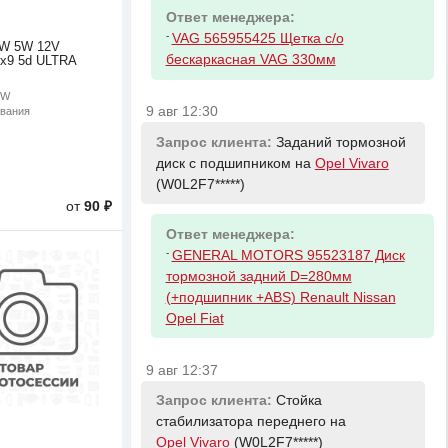
Ответ менеджера:
-
VAG 565955425 Щетка с/о
W 5W 12V
бескаркасная VAG 330мм
1x9 5d ULTRA
5W
9 авг 12:30
ивания
Запрос клиента:
Заданий тормозной
диск с подшипником на
Opel Vivaro
(W0L2F7*****)
от
90 ₽
Ответ менеджера:
-
GENERAL MOTORS 95523187 Диск
тормозной задний D=280мм
(+подшипник +ABS) Renault Nissan
Opel Fiat
9 авг 12:37
Запрос клиента:
Стойка
стабилизатора переднего на
Opel Vivaro
(W0L2F7*****)