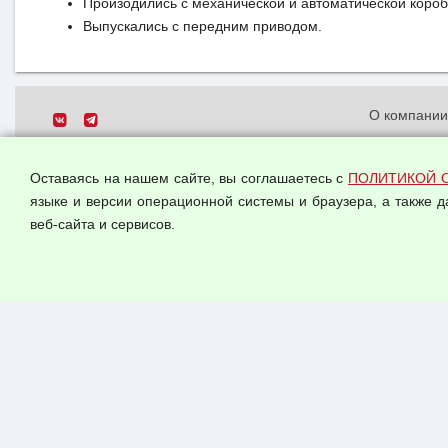
Произодились с механической и автоматической коро
Выпускались с передним приводом.
О компани
Политика о
© 2026 ООО "Феникс"
персональн
Оставаясь на нашем сайте, вы соглашаетесь с
ПОЛИТИКОЙ 
Все права защищены.
Согласием 
языке и версии операционной системы и браузера, а также 
данных
веб-сайта и сервисов.
Оферта опт
Публичная 