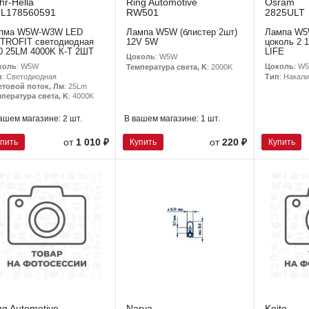
hr-Hella
Ring Automotive
Osram
L178560591
RW501
2825ULT
пма W5W-W3W LED
Лампа W5W (блистер 2шт)
Лампа W5
TROFIT светодиодная
12V 5W
цоколь 2 
0 25LM 4000K К-Т 2ШТ
LIFE
Цоколь
: W5W
коль
: W5W
Цоколь
: W
Температура света, K
: 2000K
п
: Светодиодная
Тип
: Накал
етовой поток, Лм
: 25Lm
пература света, K
: 4000K
ашем магазине:
2 шт.
В вашем магазине:
1 шт.
упить
Купить
Купить
от
1 010 ₽
от
220 ₽
ng Automotive
Narva
Koito