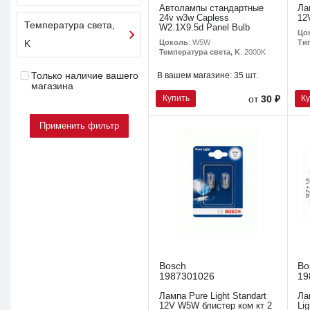
Автолампы стандартные
Ла
24v w3w Capless
12
Температура света,
W2.1X9.5d Panel Bulb
Цо
Цоколь
: W5W
Ти
K
Температура света, K
: 2000K
В вашем магазине:
35 шт.
Только наличие вашего
магазина
Купить
К
от
30 ₽
Bosch
Bo
1987301026
19
Лампа Pure Light Standart
Ла
12V W5W блистер ком кт 2
Lig