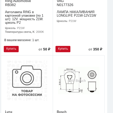
Ring Automotive
VAG
RB382
N0177326
Автолампа RING в
ЛАМПА НАКАЛИВАНИЯ
картонной упаковке (по 1
LONGLIFE P21W-12V21W
шт): 12V. мощность 21W.
Цоколь
: P21W
цоколь P2
Цоколь
: P21W
Температура света, K
: 2000K
В вашем магазине:
1 шт.
Купить
Купить
от
50 ₽
от
350 ₽
Lynx
Bosch