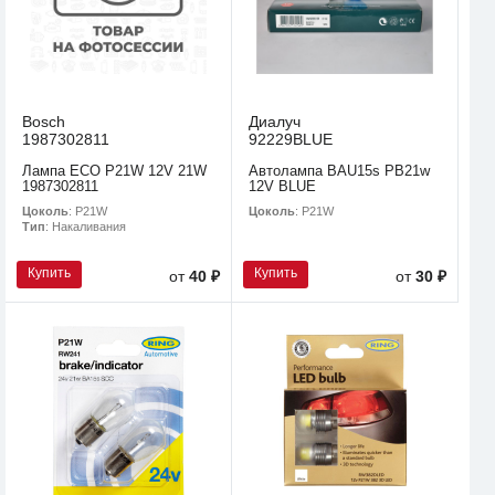
Bosch
Диалуч
1987302811
92229BLUE
Лампа ECO P21W 12V 21W
Автолампа BAU15s PB21w
1987302811
12V BLUE
Цоколь
: P21W
Цоколь
: P21W
Тип
: Накаливания
Купить
Купить
от
40 ₽
от
30 ₽