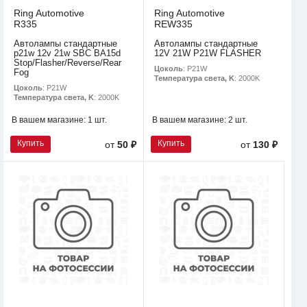
Ring Automotive
Ring Automotive
R335
REW335
Автолампы стандартные
Автолампы стандартные
p21w 12v 21w SBC BA15d
12V 21W P21W FLASHER
Stop/Flasher/Reverse/Rear
Цоколь
: P21W
Fog
Температура света, K
: 2000K
Цоколь
: P21W
Температура света, K
: 2000K
В вашем магазине:
1 шт.
В вашем магазине:
2 шт.
Купить
Купить
от
50 ₽
от
130 ₽