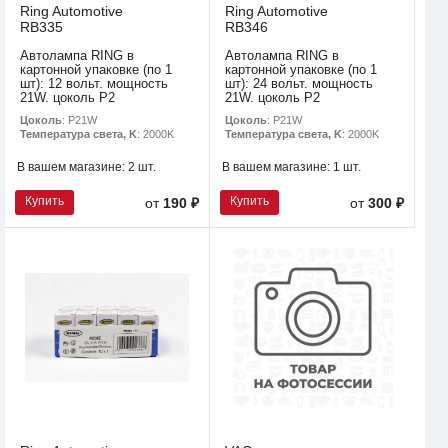
Ring Automotive
Ring Automotive
RB335
RB346
Автолампа RING в
Автолампа RING в
картонной упаковке (по 1
картонной упаковке (по 1
шт): 12 вольт. мощность
шт): 24 вольт. мощность
21W. цоколь P2
21W. цоколь P2
Цоколь
: P21W
Цоколь
: P21W
Температура света, K
: 2000K
Температура света, K
: 2000K
В вашем магазине:
2 шт.
В вашем магазине:
1 шт.
Купить
Купить
от
190 ₽
от
300 ₽