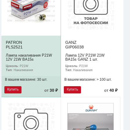
PATRON
GANZ
PLS2521
GIP06038
Лампа накаливания P21W
Лампа 12V P21W 21W
12V 21W BA15s
BA15s GANZ 1 шт.
Цоколь
: P21W
Цоколь
: P21W
Тип
: Накаливания
Тип
: Накаливания
В вашем магазине:
30 шт.
В вашем магазине:
> 100 шт.
Купить
Купить
от
30 ₽
от
40 ₽