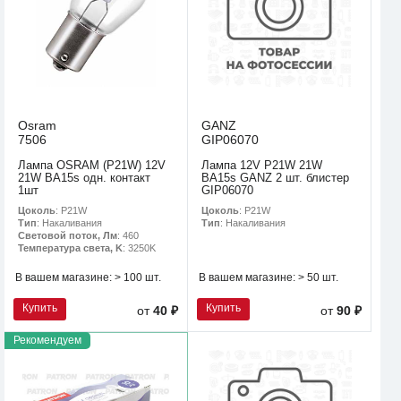
Osram
GANZ
7506
GIP06070
Лампа OSRAM (P21W) 12V
Лампа 12V P21W 21W
21W BA15s одн. контакт
BA15s GANZ 2 шт. блистер
1шт
GIP06070
Цоколь
: P21W
Цоколь
: P21W
Тип
: Накаливания
Тип
: Накаливания
Световой поток, Лм
: 460
Температура света, K
: 3250K
В вашем магазине:
> 100 шт.
В вашем магазине:
> 50 шт.
Купить
Купить
от
40 ₽
от
90 ₽
Рекомендуем