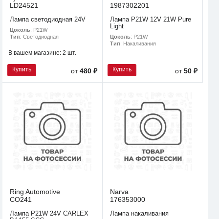
LD24521
1987302201
Лампа светодиодная 24V
Лампа P21W 12V 21W Pure
Light
Цоколь
: P21W
Цоколь
: P21W
Тип
: Светодиодная
Тип
: Накаливания
В вашем магазине:
2 шт.
Купить
Купить
от
480 ₽
от
50 ₽
Ring Automotive
Narva
CO241
176353000
Лампа P21W 24V CARLEX
Лампа накаливания