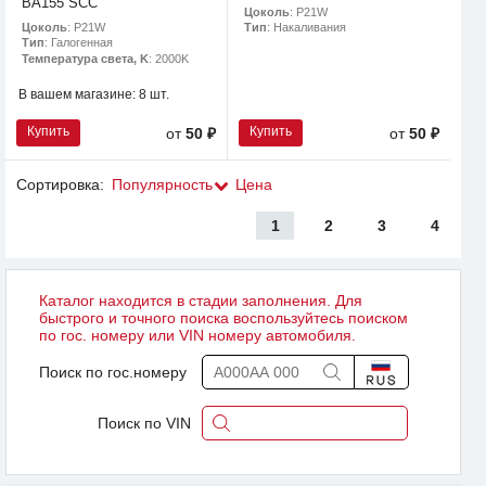
BA155 SCC
Цоколь
: P21W
Цоколь
: P21W
Тип
: Накаливания
Тип
: Галогенная
Температура света, K
: 2000K
В вашем магазине:
8 шт.
Купить
Купить
от
50 ₽
от
50 ₽
Сортировка:
Популярность
Цена
1
2
3
4
Каталог находится в стадии заполнения. Для
быстрого и точного поиска воспользуйтесь поиском
по гос. номеру или VIN номеру автомобиля.
Поиск по гос.номеру
Поиск по VIN