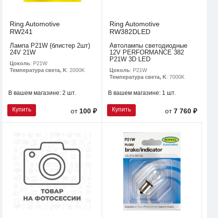
Ring Automotive
Ring Automotive
RW241
RW382DLED
Лампа P21W (блистер 2шт)
Автолампы светодиодные
24V 21W
12V PERFORMANCE 382
P21W 3D LED
Цоколь
: P21W
Цоколь
: P21W
Температура света, K
: 2000K
Температура света, K
: 7000K
В вашем магазине:
2 шт.
В вашем магазине:
1 шт.
Купить
Купить
от
100 ₽
от
7 760 ₽