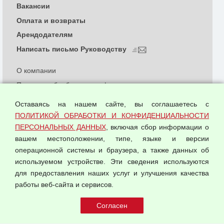
Вакансии
Оплата и возвраты
Арендодателям
Написать письмо Руководству
О компании
Политика обработки и конфиденциальности
персональных данных
Оставаясь на нашем сайте, вы соглашаетесь с
Согласием на обработку персональных данных
ПОЛИТИКОЙ ОБРАБОТКИ И КОНФИДЕНЦИАЛЬНОСТИ
Оферта оптовой купли-продажи
ПЕРСОНАЛЬНЫХ ДАННЫХ
, включая сбор информации о
Публичная оферта
вашем местоположении, типе, языке и версии
операционной системы и браузера, а также данных об
используемом устройстве. Эти сведения используются
для предоставления наших услуг и улучшения качества
© 2026 ООО "Феникс"
работы веб-сайта и сервисов.
Все права защищены.