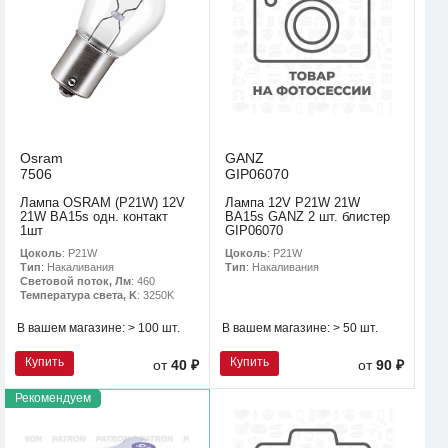
Osram
GANZ
7506
GIP06070
Лампа OSRAM (P21W) 12V
Лампа 12V P21W 21W
21W BA15s одн. контакт
BA15s GANZ 2 шт. блистер
1шт
GIP06070
Цоколь
: P21W
Цоколь
: P21W
Тип
: Накаливания
Тип
: Накаливания
Световой поток, Лм
: 460
Температура света, K
: 3250K
В вашем магазине:
> 100 шт.
В вашем магазине:
> 50 шт.
Купить
Купить
от
40 ₽
от
90 ₽
Рекомендуем