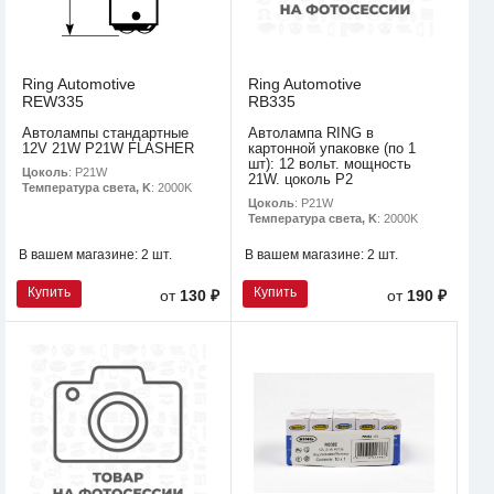
Ring Automotive
Ring Automotive
REW335
RB335
Автолампы стандартные
Автолампа RING в
12V 21W P21W FLASHER
картонной упаковке (по 1
шт): 12 вольт. мощность
Цоколь
: P21W
21W. цоколь P2
Температура света, K
: 2000K
Цоколь
: P21W
Температура света, K
: 2000K
В вашем магазине:
2 шт.
В вашем магазине:
2 шт.
Купить
Купить
от
130 ₽
от
190 ₽