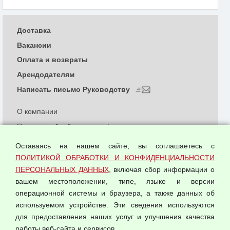
Доставка
Вакансии
Оплата и возвраты
Арендодателям
Написать письмо Руководству
О компании
Политика обработки и конфиденциальности
персональных данных
Оставаясь на нашем сайте, вы соглашаетесь с
Согласием на обработку персональных данных
ПОЛИТИКОЙ ОБРАБОТКИ И КОНФИДЕНЦИАЛЬНОСТИ
Оферта оптовой купли-продажи
ПЕРСОНАЛЬНЫХ ДАННЫХ
, включая сбор информации о
Публичная оферта
вашем местоположении, типе, языке и версии
операционной системы и браузера, а также данных об
используемом устройстве. Эти сведения используются
для предоставления наших услуг и улучшения качества
© 2026 ООО "Феникс"
работы веб-сайта и сервисов.