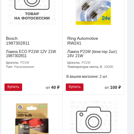
Bosch
Ring Automotive
1987302811
RW241
Лампа ECO P21W 12V 21W
Лампа P21W (блистер 2шт)
1987302811
24V 21W
Цоколь
: P21W
Цоколь
: P21W
Тип
: Накаливания
Температура света, K
: 2000K
В вашем магазине:
2 шт.
Купить
Купить
от
40 ₽
от
100 ₽