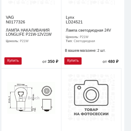
VAG
Lynx
N0177326
LD24521
ЛАМПА НАКАЛИВАНИЯ
Лампа светодиодная 24V
LONGLIFE P21W-12V21W
Цоколь
: P21W
Цоколь
: P21W
Тип
: Светодиодная
В вашем магазине:
2 шт.
Купить
Купить
от
350 ₽
от
480 ₽