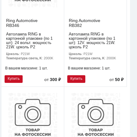
Ring Automotive
Ring Automotive
RB346
RB382
Автолампа RING в
Автолампа RING в
картонной упаковке (по 1
картонной упаковке (по 1
шт): 24 вольт. мощность
шт): 12V. мощность 21W.
21W. цоколь P2
цоколь P2
Цоколь
: P21W
Цоколь
: P21W
Температура света, K
: 2000K
Температура света, K
: 2000K
В вашем магазине:
1 шт.
В вашем магазине:
1 шт.
Купить
Купить
от
300 ₽
от
50 ₽