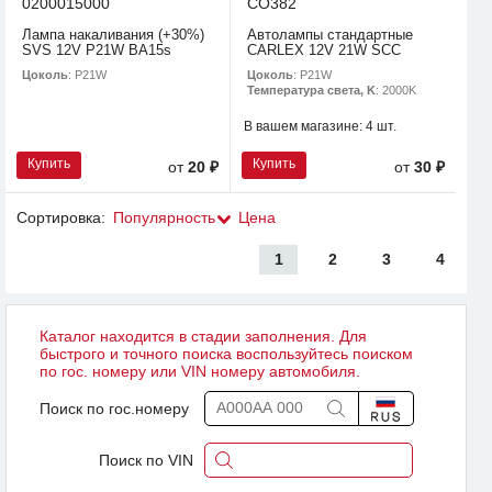
0200015000
CO382
Лампа накаливания (+30%)
Автолампы стандартные
SVS 12V P21W BA15s
CARLEX 12V 21W SCC
Цоколь
: P21W
Цоколь
: P21W
Температура света, K
: 2000K
В вашем магазине:
4 шт.
Купить
Купить
от
20 ₽
от
30 ₽
Сортировка:
Популярность
Цена
1
2
3
4
Каталог находится в стадии заполнения. Для
быстрого и точного поиска воспользуйтесь поиском
по гос. номеру или VIN номеру автомобиля.
Поиск по гос.номеру
Поиск по VIN