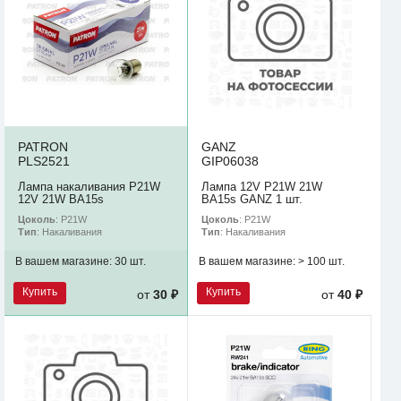
PATRON
GANZ
PLS2521
GIP06038
Лампа накаливания P21W
Лампа 12V P21W 21W
12V 21W BA15s
BA15s GANZ 1 шт.
Цоколь
: P21W
Цоколь
: P21W
Тип
: Накаливания
Тип
: Накаливания
В вашем магазине:
30 шт.
В вашем магазине:
> 100 шт.
Купить
Купить
от
30 ₽
от
40 ₽