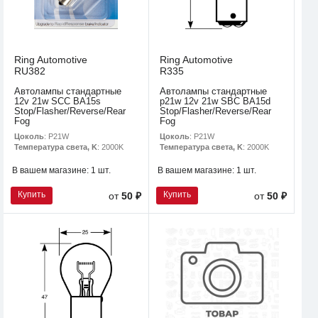
Ring Automotive
Ring Automotive
RU382
R335
Автолампы стандартные
Автолампы стандартные
12v 21w SCC BA15s
p21w 12v 21w SBC BA15d
Stop/Flasher/Reverse/Rear
Stop/Flasher/Reverse/Rear
Fog
Fog
Цоколь
: P21W
Цоколь
: P21W
Температура света, K
: 2000K
Температура света, K
: 2000K
В вашем магазине:
1 шт.
В вашем магазине:
1 шт.
Купить
Купить
от
50 ₽
от
50 ₽