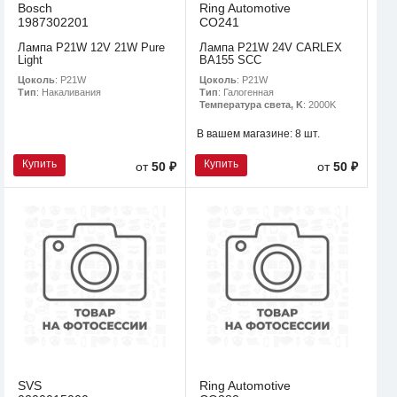
Bosch
Ring Automotive
1987302201
CO241
Лампа P21W 12V 21W Pure
Лампа P21W 24V CARLEX
Light
BA155 SCC
Цоколь
: P21W
Цоколь
: P21W
Тип
: Накаливания
Тип
: Галогенная
Температура света, K
: 2000K
В вашем магазине:
8 шт.
Купить
Купить
от
50 ₽
от
50 ₽
SVS
Ring Automotive