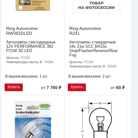
Ring Automotive
Ring Automotive
RW382DLED
R241
Автолампы светодиодные
Автолампы стандартные
12V PERFORMANCE 382
24v 21w SCC BA15s
P21W 3D LED
Stop/Flasher/Reverse/Rear
Fog
Цоколь
: P21W
Цоколь
: P21W
Температура света, K
: 7000K
Температура света, K
: 2000K
В вашем магазине:
1 шт.
В вашем магазине:
2 шт.
Купить
Купить
от
7 760 ₽
от
60 ₽