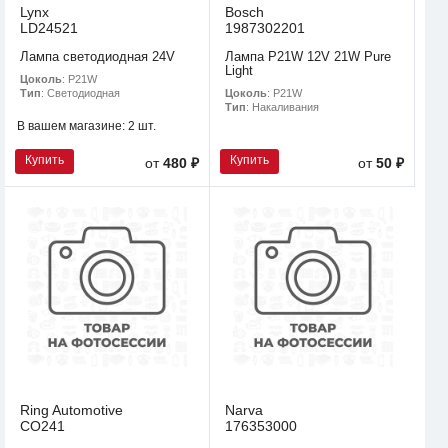
Lynx
Bosch
LD24521
1987302201
Лампа светодиодная 24V
Лампа P21W 12V 21W Pure
Light
Цоколь
: P21W
Цоколь
: P21W
Тип
: Светодиодная
Тип
: Накаливания
В вашем магазине:
2 шт.
Купить
Купить
от
480 ₽
от
50 ₽
Ring Automotive
Narva
CO241
176353000