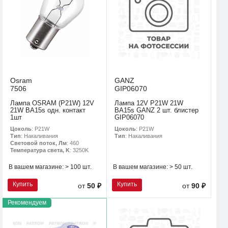
Osram
GANZ
7506
GIP06070
Лампа OSRAM (P21W) 12V
Лампа 12V P21W 21W
21W BA15s одн. контакт
BA15s GANZ 2 шт. блистер
1шт
GIP06070
Цоколь
: P21W
Цоколь
: P21W
Тип
: Накаливания
Тип
: Накаливания
Световой поток, Лм
: 460
Температура света, K
: 3250K
В вашем магазине:
> 100 шт.
В вашем магазине:
> 50 шт.
Купить
Купить
от
50 ₽
от
90 ₽
Рекомендуем