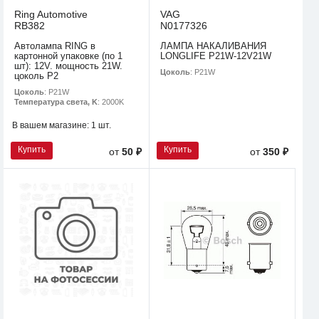
Ring Automotive
VAG
RB382
N0177326
Автолампа RING в
ЛАМПА НАКАЛИВАНИЯ
картонной упаковке (по 1
LONGLIFE P21W-12V21W
шт): 12V. мощность 21W.
Цоколь
: P21W
цоколь P2
Цоколь
: P21W
Температура света, K
: 2000K
В вашем магазине:
1 шт.
Купить
Купить
от
50 ₽
от
350 ₽