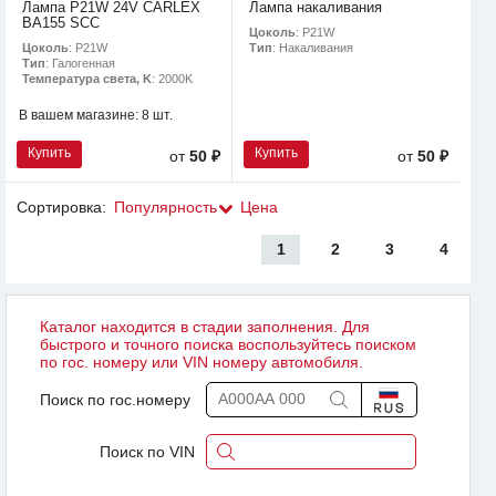
Лампа P21W 24V CARLEX
Лампа накаливания
BA155 SCC
Цоколь
: P21W
Цоколь
: P21W
Тип
: Накаливания
Тип
: Галогенная
Температура света, K
: 2000K
В вашем магазине:
8 шт.
Купить
Купить
от
50 ₽
от
50 ₽
Сортировка:
Популярность
Цена
1
2
3
4
Каталог находится в стадии заполнения. Для
быстрого и точного поиска воспользуйтесь поиском
по гос. номеру или VIN номеру автомобиля.
Поиск по гос.номеру
Поиск по VIN