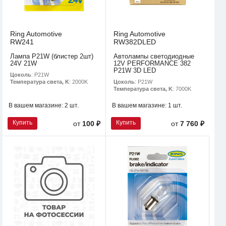
Ring Automotive
Ring Automotive
RW241
RW382DLED
Лампа P21W (блистер 2шт)
Автолампы светодиодные
24V 21W
12V PERFORMANCE 382
P21W 3D LED
Цоколь
: P21W
Цоколь
: P21W
Температура света, K
: 2000K
Температура света, K
: 7000K
В вашем магазине:
2 шт.
В вашем магазине:
1 шт.
Купить
Купить
от
100 ₽
от
7 760 ₽