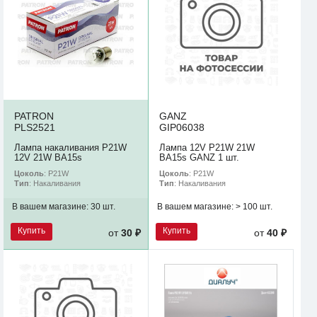
PATRON
GANZ
PLS2521
GIP06038
Лампа накаливания P21W
Лампа 12V P21W 21W
12V 21W BA15s
BA15s GANZ 1 шт.
Цоколь
: P21W
Цоколь
: P21W
Тип
: Накаливания
Тип
: Накаливания
В вашем магазине:
30 шт.
В вашем магазине:
> 100 шт.
Купить
Купить
от
30 ₽
от
40 ₽