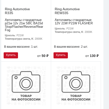
Ring Automotive
Ring Automotive
R335
REW335
Автолампы стандартные
Автолампы стандартные
p21w 12v 21w SBC BA15d
12V 21W P21W FLASHER
Stop/Flasher/Reverse/Rear
Цоколь
: P21W
Fog
Температура света, K
: 2000K
Цоколь
: P21W
Температура света, K
: 2000K
В вашем магазине:
1 шт.
В вашем магазине:
2 шт.
Купить
Купить
от
50 ₽
от
130 ₽