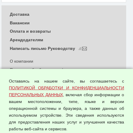
Доставка
Вакансии
Оплата и возвраты
Арендодателям
Написать письмо Руководству
О компании
Политика обработки и конфиденциальности
персональных данных
Оставаясь на нашем сайте, вы соглашаетесь с
Согласием на обработку персональных данных
ПОЛИТИКОЙ ОБРАБОТКИ И КОНФИДЕНЦИАЛЬНОСТИ
Оферта оптовой купли-продажи
ПЕРСОНАЛЬНЫХ ДАННЫХ
, включая сбор информации о
Публичная оферта
вашем местоположении, типе, языке и версии
операционной системы и браузера, а также данных об
используемом устройстве. Эти сведения используются
для предоставления наших услуг и улучшения качества
© 2026 ООО "Феникс"
работы веб-сайта и сервисов.