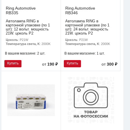
Ring Automotive
Ring Automotive
RB335
RB346
Автолампа RING в
Автолампа RING в
картонной упаковке (по 1
картонной упаковке (по 1
шт): 12 вольт. мощность
шт): 24 вольт. мощность
21W. цоколь P2
21W. цоколь P2
Цоколь
: P21W
Цоколь
: P21W
Температура света, K
: 2000K
Температура света, K
: 2000K
В вашем магазине:
2 шт.
В вашем магазине:
1 шт.
Купить
Купить
от
190 ₽
от
300 ₽