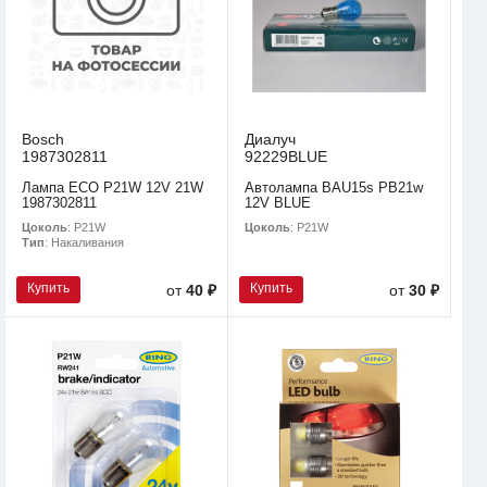
Bosch
Диалуч
1987302811
92229BLUE
Лампа ECO P21W 12V 21W
Автолампа BAU15s PB21w
1987302811
12V BLUE
Цоколь
: P21W
Цоколь
: P21W
Тип
: Накаливания
Купить
Купить
от
40 ₽
от
30 ₽