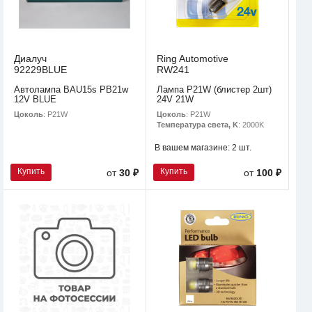
Диалуч
Ring Automotive
92229BLUE
RW241
Автолампа BAU15s PB21w
Лампа P21W (блистер 2шт)
12V BLUE
24V 21W
Цоколь
: P21W
Цоколь
: P21W
Температура света, K
: 2000K
В вашем магазине:
2 шт.
Купить
Купить
от
30 ₽
от
100 ₽