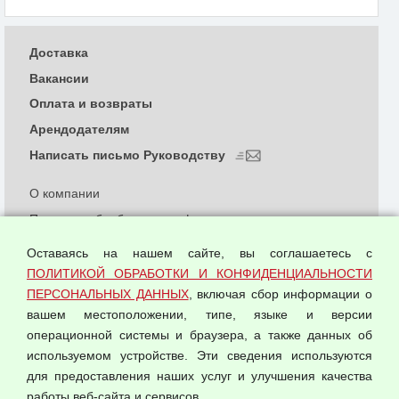
Доставка
Вакансии
Оплата и возвраты
Арендодателям
Написать письмо Руководству
О компании
Политика обработки и конфиденциальности
персональных данных
Оставаясь на нашем сайте, вы соглашаетесь с
Согласием на обработку персональных данных
ПОЛИТИКОЙ ОБРАБОТКИ И КОНФИДЕНЦИАЛЬНОСТИ
Оферта оптовой купли-продажи
ПЕРСОНАЛЬНЫХ ДАННЫХ
, включая сбор информации о
Публичная оферта
вашем местоположении, типе, языке и версии
операционной системы и браузера, а также данных об
используемом устройстве. Эти сведения используются
для предоставления наших услуг и улучшения качества
© 2026 ООО "Феникс"
работы веб-сайта и сервисов.