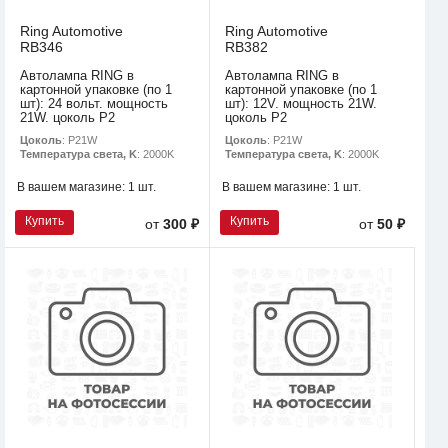
Ring Automotive
Ring Automotive
RB346
RB382
Автолампа RING в
Автолампа RING в
картонной упаковке (по 1
картонной упаковке (по 1
шт): 24 вольт. мощность
шт): 12V. мощность 21W.
21W. цоколь P2
цоколь P2
Цоколь
: P21W
Цоколь
: P21W
Температура света, K
: 2000K
Температура света, K
: 2000K
В вашем магазине:
1 шт.
В вашем магазине:
1 шт.
Купить
Купить
от
300 ₽
от
50 ₽