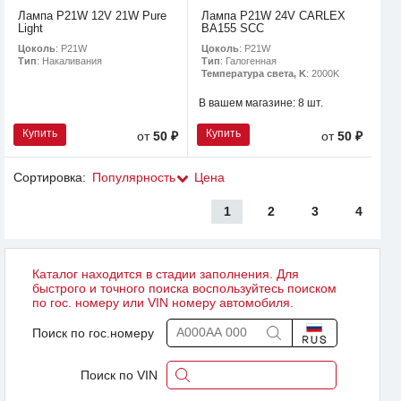
Лампа P21W 12V 21W Pure
Лампа P21W 24V CARLEX
Light
BA155 SCC
Цоколь
: P21W
Цоколь
: P21W
Тип
: Накаливания
Тип
: Галогенная
Температура света, K
: 2000K
В вашем магазине:
8 шт.
Купить
Купить
от
50 ₽
от
50 ₽
Сортировка:
Популярность
Цена
1
2
3
4
Каталог находится в стадии заполнения. Для
быстрого и точного поиска воспользуйтесь поиском
по гос. номеру или VIN номеру автомобиля.
Поиск по гос.номеру
Поиск по VIN