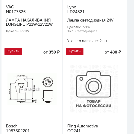
VAG
Lynx
N0177326
LD24521
ЛАМПА НАКАЛИВАНИЯ
Лампа светодиодная 24V
LONGLIFE P21W-12V21W
Цоколь
: P21W
Цоколь
: P21W
Тип
: Светодиодная
В вашем магазине:
2 шт.
Купить
Купить
от
350 ₽
от
480 ₽
Bosch
Ring Automotive
1987302201
CO241