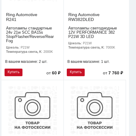
Ring Automotive
Ring Automotive
R241
RW382DLED
Автолампы стандартные
Автолампы светодиодные
24v 21w SCC BA15s
12V PERFORMANCE 382
Stop/Flasher/Reverse/Rear
P21W 3D LED
Fog
Цоколь
: P21W
Цоколь
: P21W
Температура света, K
: 7000K
Температура света, K
: 2000K
В вашем магазине:
2 шт.
В вашем магазине:
1 шт.
Купить
Купить
от
60 ₽
от
7 760 ₽