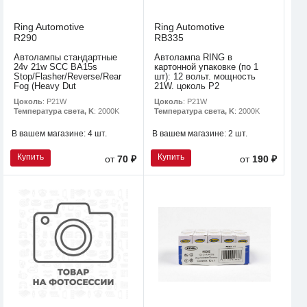
Ring Automotive
Ring Automotive
R290
RB335
Автолампы стандартные
Автолампа RING в
24v 21w SCC BA15s
картонной упаковке (по 1
Stop/Flasher/Reverse/Rear
шт): 12 вольт. мощность
Fog (Heavy Dut
21W. цоколь P2
Цоколь
: P21W
Цоколь
: P21W
Температура света, K
: 2000K
Температура света, K
: 2000K
В вашем магазине:
4 шт.
В вашем магазине:
2 шт.
Купить
Купить
от
70 ₽
от
190 ₽