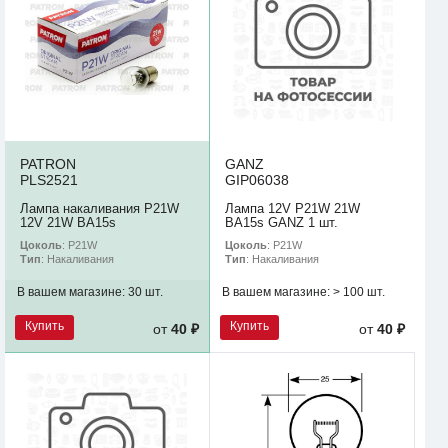
PATRON
GANZ
PLS2521
GIP06038
Лампа накаливания P21W
Лампа 12V P21W 21W
12V 21W BA15s
BA15s GANZ 1 шт.
Цоколь
: P21W
Цоколь
: P21W
Тип
: Накаливания
Тип
: Накаливания
В вашем магазине:
30 шт.
В вашем магазине:
> 100 шт.
Купить
Купить
от
40 ₽
от
40 ₽