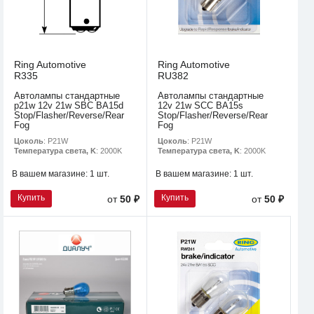
Ring Automotive
Ring Automotive
R335
RU382
Автолампы стандартные
Автолампы стандартные
p21w 12v 21w SBC BA15d
12v 21w SCC BA15s
Stop/Flasher/Reverse/Rear
Stop/Flasher/Reverse/Rear
Fog
Fog
Цоколь
: P21W
Цоколь
: P21W
Температура света, K
: 2000K
Температура света, K
: 2000K
В вашем магазине:
1 шт.
В вашем магазине:
1 шт.
Купить
Купить
от
50 ₽
от
50 ₽