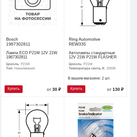
Bosch
Ring Automotive
1987302811
REW335
Лампа ECO P21W 12V 21W
Автолампы стандартные
1987302811
12V 21W P21W FLASHER
Цоколь
: P21W
Цоколь
: P21W
Тип
: Накаливания
Температура света, K
: 2000K
В вашем магазине:
2 шт.
Купить
Купить
от
30 ₽
от
130 ₽