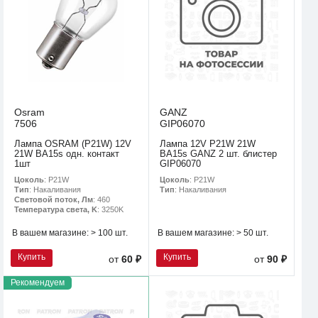
Osram
GANZ
7506
GIP06070
Лампа OSRAM (P21W) 12V
Лампа 12V P21W 21W
21W BA15s одн. контакт
BA15s GANZ 2 шт. блистер
1шт
GIP06070
Цоколь
: P21W
Цоколь
: P21W
Тип
: Накаливания
Тип
: Накаливания
Световой поток, Лм
: 460
Температура света, K
: 3250K
В вашем магазине:
> 100 шт.
В вашем магазине:
> 50 шт.
Купить
Купить
от
60 ₽
от
90 ₽
Рекомендуем