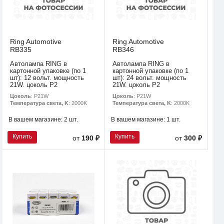
Ring Automotive
Ring Automotive
RB335
RB346
Автолампа RING в
Автолампа RING в
картонной упаковке (по 1
картонной упаковке (по 1
шт): 12 вольт. мощность
шт): 24 вольт. мощность
21W. цоколь P2
21W. цоколь P2
Цоколь
: P21W
Цоколь
: P21W
Температура света, K
: 2000K
Температура света, K
: 2000K
В вашем магазине:
2 шт.
В вашем магазине:
1 шт.
Купить
Купить
от
190 ₽
от
300 ₽