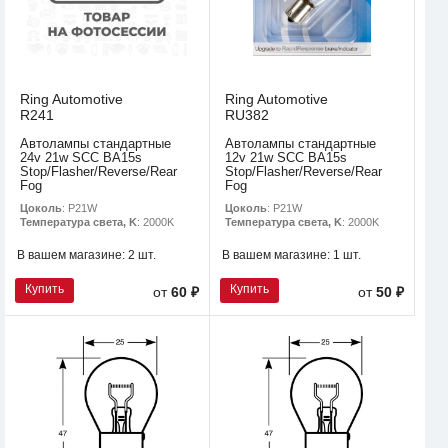
Ring Automotive
Ring Automotive
R241
RU382
Автолампы стандартные
Автолампы стандартные
24v 21w SCC BA15s
12v 21w SCC BA15s
Stop/Flasher/Reverse/Rear
Stop/Flasher/Reverse/Rear
Fog
Fog
Цоколь
: P21W
Цоколь
: P21W
Температура света, K
: 2000K
Температура света, K
: 2000K
В вашем магазине:
2 шт.
В вашем магазине:
1 шт.
Купить
Купить
от
60 ₽
от
50 ₽