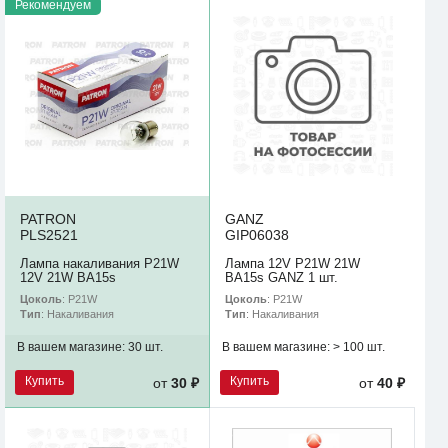
Рекомендуем
PATRON
GANZ
PLS2521
GIP06038
Лампа накаливания P21W
Лампа 12V P21W 21W
12V 21W BA15s
BA15s GANZ 1 шт.
Цоколь
: P21W
Цоколь
: P21W
Тип
: Накаливания
Тип
: Накаливания
В вашем магазине:
30 шт.
В вашем магазине:
> 100 шт.
Купить
Купить
от
30 ₽
от
40 ₽