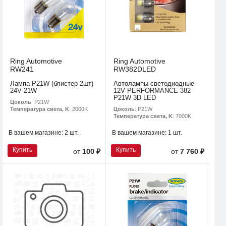
Ring Automotive
Ring Automotive
RW241
RW382DLED
Лампа P21W (блистер 2шт)
Автолампы светодиодные
24V 21W
12V PERFORMANCE 382
P21W 3D LED
Цоколь
: P21W
Цоколь
: P21W
Температура света, K
: 2000K
Температура света, K
: 7000K
В вашем магазине:
2 шт.
В вашем магазине:
1 шт.
Купить
Купить
от
100 ₽
от
7 760 ₽