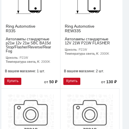
Ring Automotive
Ring Automotive
R335
REW335
Автолампы стандартные
Автолампы стандартные
p21w 12v 21w SBC BA15d
12V 21W P21W FLASHER
Stop/Flasher/Reverse/Rear
Цоколь
: P21W
Fog
Температура света, K
: 2000K
Цоколь
: P21W
Температура света, K
: 2000K
В вашем магазине:
1 шт.
В вашем магазине:
2 шт.
Купить
Купить
от
50 ₽
от
130 ₽