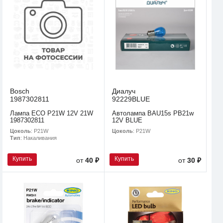
Bosch
Диалуч
1987302811
92229BLUE
Лампа ECO P21W 12V 21W
Автолампа BAU15s PB21w
1987302811
12V BLUE
Цоколь
: P21W
Цоколь
: P21W
Тип
: Накаливания
Купить
Купить
от
40 ₽
от
30 ₽