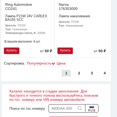
Ring Automotive
Narva
CO241
176353000
Лампа P21W 24V CARLEX
Лампа накаливания
BA155 SCC
Цоколь
: P21W
Цоколь
: P21W
Тип
: Накаливания
Тип
: Галогенная
Температура света, K
: 2000K
В вашем магазине:
8 шт.
Купить
Купить
от
50 ₽
от
50 ₽
Сортировка:
Популярность
Цена
1
2
3
4
Каталог находится в стадии заполнения. Для
быстрого и точного поиска воспользуйтесь поиском
по гос. номеру или VIN номеру автомобиля.
Поиск по гос.номеру