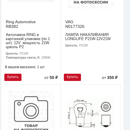
Ring Automotive
VAG
RB382
N0177326
Автолампа RING в
ЛАМПА НАКАЛИВАНИЯ
картонной упаковке (по 1
LONGLIFE P21W-12V21W
шт): 12V. мощность 21W.
Цоколь
: P21W
цоколь P2
Цоколь
: P21W
Температура света, K
: 2000K
В вашем магазине:
1 шт.
Купить
Купить
от
50 ₽
от
350 ₽