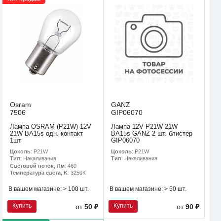
Osram
GANZ
7506
GIP06070
Лампа OSRAM (P21W) 12V
Лампа 12V P21W 21W
21W BA15s одн. контакт
BA15s GANZ 2 шт. блистер
1шт
GIP06070
Цоколь
: P21W
Цоколь
: P21W
Тип
: Накаливания
Тип
: Накаливания
Световой поток, Лм
: 460
Температура света, K
: 3250K
В вашем магазине:
> 100 шт.
В вашем магазине:
> 50 шт.
Купить
Купить
от
50 ₽
от
90 ₽