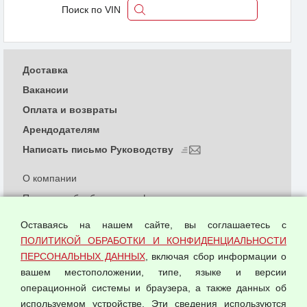
Поиск по VIN
Доставка
Вакансии
Оплата и возвраты
Арендодателям
Написать письмо Руководству
О компании
Политика обработки и конфиденциальности
персональных данных
Оставаясь на нашем сайте, вы соглашаетесь с
Согласием на обработку персональных данных
ПОЛИТИКОЙ ОБРАБОТКИ И КОНФИДЕНЦИАЛЬНОСТИ
Оферта оптовой купли-продажи
ПЕРСОНАЛЬНЫХ ДАННЫХ
, включая сбор информации о
Публичная оферта
вашем местоположении, типе, языке и версии
операционной системы и браузера, а также данных об
используемом устройстве. Эти сведения используются