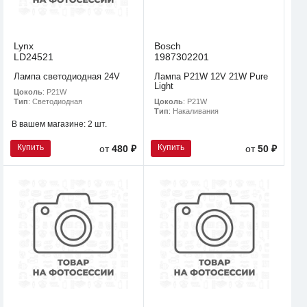
Lynx
Bosch
LD24521
1987302201
Лампа светодиодная 24V
Лампа P21W 12V 21W Pure
Light
Цоколь
: P21W
Цоколь
: P21W
Тип
: Светодиодная
Тип
: Накаливания
В вашем магазине:
2 шт.
Купить
Купить
от
480 ₽
от
50 ₽