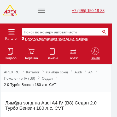
+7 (495) 150-18-88
Поиск по номеру автозапчасти
Каталог
Способ получения заказа не выбран
Подбор
Корзина
Заказы
Гараж
Войти
APEX.RU
Каталог
Лямбда зонд
Audi
A4
Поколение IV (B8)
Седан
2.0 Турбо Бензин 180 л.с. CVT
Лямбда зонд на Audi A4 IV (B8) Седан 2.0
Турбо Бензин 180 л.с. CVT