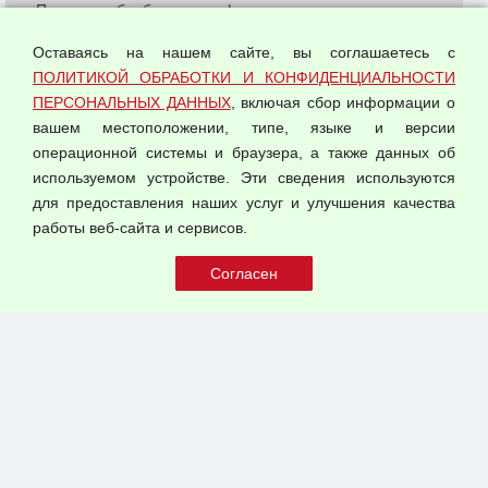
Политика обработки и конфиденциальности
персональных данных
Оставаясь на нашем сайте, вы соглашаетесь с
Согласием на обработку персональных данных
ПОЛИТИКОЙ ОБРАБОТКИ И КОНФИДЕНЦИАЛЬНОСТИ
Оферта оптовой купли-продажи
ПЕРСОНАЛЬНЫХ ДАННЫХ
, включая сбор информации о
Публичная оферта
вашем местоположении, типе, языке и версии
операционной системы и браузера, а также данных об
используемом устройстве. Эти сведения используются
для предоставления наших услуг и улучшения качества
© 2026 ООО "Феникс"
работы веб-сайта и сервисов.
Все права защищены.