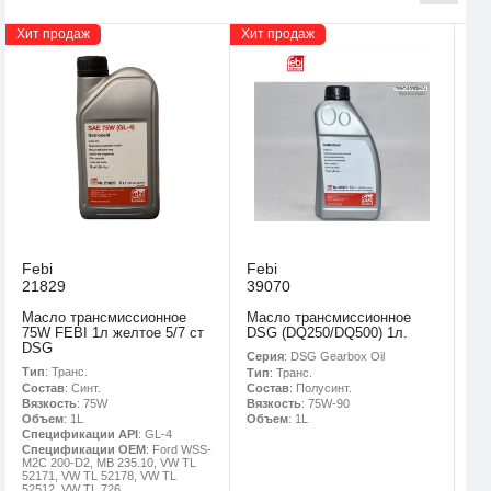
Хит продаж
Хит продаж
Febi
Febi
21829
39070
Масло трансмиссионное
Масло трансмиссионное
75W FEBI 1л желтое 5/7 ст
DSG (DQ250/DQ500) 1л.
DSG
Серия
: DSG Gearbox Oil
Тип
: Транс.
Тип
: Транс.
Состав
: Синт.
Состав
: Полусинт.
Вязкость
: 75W
Вязкость
: 75W-90
Объем
: 1L
Объем
: 1L
Спецификации API
: GL-4
Спецификации OEM
: Ford WSS-
M2C 200-D2, MB 235.10, VW TL
52171, VW TL 52178, VW TL
52512, VW TL 726