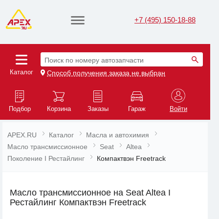
+7 (495) 150-18-88
Поиск по номеру автозапчасти
Каталог
Способ получения заказа не выбран
Подбор
Корзина
Заказы
Гараж
Войти
APEX.RU
Каталог
Масла и автохимия
Масло трансмиссионное
Seat
Altea
Поколение I Рестайлинг
Компактвэн Freetrack
Масло трансмиссионное на Seat Altea I
Рестайлинг Компактвэн Freetrack