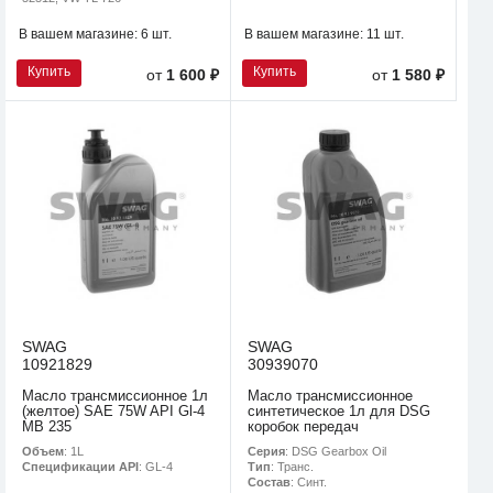
В вашем магазине:
6 шт.
В вашем магазине:
11 шт.
Купить
Купить
от
1 600 ₽
от
1 580 ₽
SWAG
SWAG
10921829
30939070
Масло трансмиссионное 1л
Масло трансмиссионное
(желтое) SAE 75W API Gl-4
синтетическое 1л для DSG
MB 235
коробок передач
Объем
: 1L
Серия
: DSG Gearbox Oil
Спецификации API
: GL-4
Тип
: Транс.
Состав
: Синт.