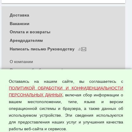
Доставка
Вакансии
Оплата и возвраты
Арендодателям
Написать письмо Руководству
О компании
Политика обработки и конфиденциальности
персональных данных
Оставаясь на нашем сайте, вы соглашаетесь с
Согласием на обработку персональных данных
ПОЛИТИКОЙ ОБРАБОТКИ И КОНФИДЕНЦИАЛЬНОСТИ
Оферта оптовой купли-продажи
ПЕРСОНАЛЬНЫХ ДАННЫХ
, включая сбор информации о
Публичная оферта
вашем местоположении, типе, языке и версии
операционной системы и браузера, а также данных об
используемом устройстве. Эти сведения используются
для предоставления наших услуг и улучшения качества
© 2026 ООО "Феникс"
работы веб-сайта и сервисов.