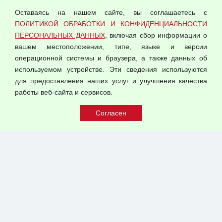
персональных данных
Оставаясь на нашем сайте, вы соглашаетесь с
Согласием на обработку персональных данных
ПОЛИТИКОЙ ОБРАБОТКИ И КОНФИДЕНЦИАЛЬНОСТИ
Оферта оптовой купли-продажи
ПЕРСОНАЛЬНЫХ ДАННЫХ
, включая сбор информации о
Публичная оферта
вашем местоположении, типе, языке и версии
операционной системы и браузера, а также данных об
используемом устройстве. Эти сведения используются
для предоставления наших услуг и улучшения качества
© 2026 ООО "Феникс"
работы веб-сайта и сервисов.
Все права защищены.