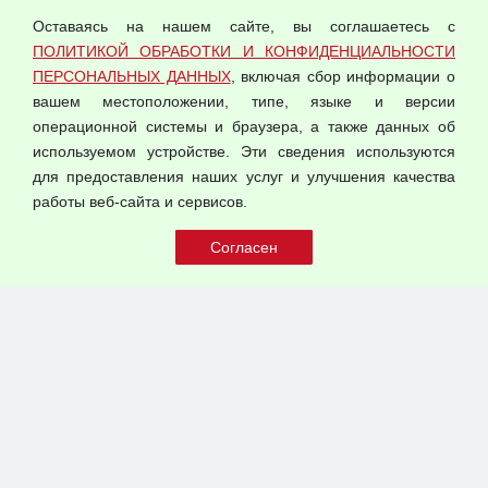
персональных данных
Оставаясь на нашем сайте, вы соглашаетесь с
Согласием на обработку персональных данных
ПОЛИТИКОЙ ОБРАБОТКИ И КОНФИДЕНЦИАЛЬНОСТИ
Оферта оптовой купли-продажи
ПЕРСОНАЛЬНЫХ ДАННЫХ
, включая сбор информации о
Публичная оферта
вашем местоположении, типе, языке и версии
операционной системы и браузера, а также данных об
используемом устройстве. Эти сведения используются
для предоставления наших услуг и улучшения качества
© 2026 ООО "Феникс"
работы веб-сайта и сервисов.
Все права защищены.