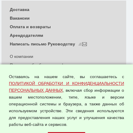
Доставка
Вакансии
Оплата и возвраты
Арендодателям
Написать письмо Руководству
О компании
Политика обработки и конфиденциальности
персональных данных
Оставаясь на нашем сайте, вы соглашаетесь с
Согласием на обработку персональных данных
ПОЛИТИКОЙ ОБРАБОТКИ И КОНФИДЕНЦИАЛЬНОСТИ
Оферта оптовой купли-продажи
ПЕРСОНАЛЬНЫХ ДАННЫХ
, включая сбор информации о
Публичная оферта
вашем местоположении, типе, языке и версии
операционной системы и браузера, а также данных об
используемом устройстве. Эти сведения используются
для предоставления наших услуг и улучшения качества
© 2026 ООО "Феникс"
работы веб-сайта и сервисов.
Все права защищены.