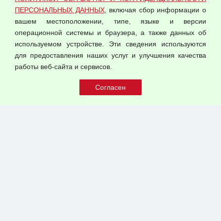
Оферта оптовой купли-продажи
ПЕРСОНАЛЬНЫХ ДАННЫХ
, включая сбор информации о
Публичная оферта
вашем местоположении, типе, языке и версии
операционной системы и браузера, а также данных об
используемом устройстве. Эти сведения используются
для предоставления наших услуг и улучшения качества
© 2026 ООО "Феникс"
работы веб-сайта и сервисов.
Все права защищены.