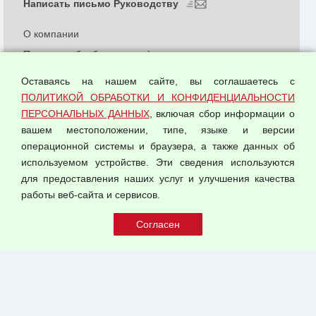
Написать письмо Руководству
О компании
Политика обработки и конфиденциальности
персональных данных
Оставаясь на нашем сайте, вы соглашаетесь с
Согласием на обработку персональных данных
ПОЛИТИКОЙ ОБРАБОТКИ И КОНФИДЕНЦИАЛЬНОСТИ
Оферта оптовой купли-продажи
ПЕРСОНАЛЬНЫХ ДАННЫХ
, включая сбор информации о
Публичная оферта
вашем местоположении, типе, языке и версии
операционной системы и браузера, а также данных об
используемом устройстве. Эти сведения используются
для предоставления наших услуг и улучшения качества
© 2026 ООО "Феникс"
работы веб-сайта и сервисов.
Все права защищены.