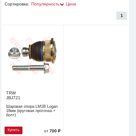
Сортировка:
Популярность
Цена
1
TRW
JBJ721
Шаровая опора LM1B Logan
18мм (круговая проточка +
болт)
Купить
от
700 ₽