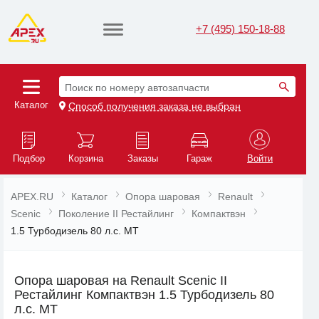
+7 (495) 150-18-88
Поиск по номеру автозапчасти
Каталог
Способ получения заказа не выбран
Подбор
Корзина
Заказы
Гараж
Войти
APEX.RU
Каталог
Опора шаровая
Renault
Scenic
Поколение II Рестайлинг
Компактвэн
1.5 Турбодизель 80 л.с. MT
Опора шаровая на Renault Scenic II
Рестайлинг Компактвэн 1.5 Турбодизель 80
л.с. MT