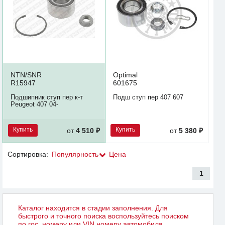
NTN/SNR
Optimal
R15947
601675
Подшипник ступ пер к-т
Подш ступ пер 407 607
Peugeot 407 04-
Купить
Купить
от
4 510 ₽
от
5 380 ₽
Сортировка:
Популярность
Цена
1
Каталог находится в стадии заполнения. Для
быстрого и точного поиска воспользуйтесь поиском
по гос. номеру или VIN номеру автомобиля.