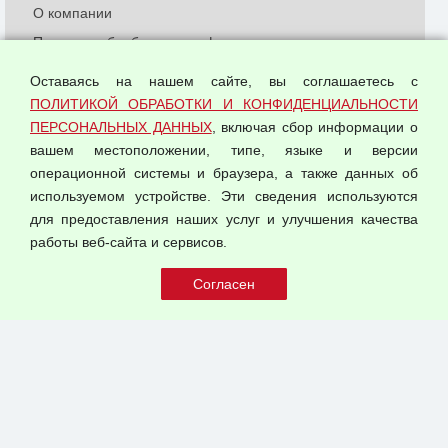
О компании
Политика обработки и конфиденциальности
персональных данных
Оставаясь на нашем сайте, вы соглашаетесь с
Согласием на обработку персональных данных
ПОЛИТИКОЙ ОБРАБОТКИ И КОНФИДЕНЦИАЛЬНОСТИ
Оферта оптовой купли-продажи
ПЕРСОНАЛЬНЫХ ДАННЫХ
, включая сбор информации о
Публичная оферта
вашем местоположении, типе, языке и версии
операционной системы и браузера, а также данных об
используемом устройстве. Эти сведения используются
для предоставления наших услуг и улучшения качества
© 2026 ООО "Феникс"
работы веб-сайта и сервисов.
Все права защищены.