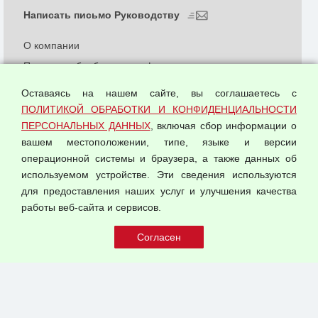
Написать письмо Руководству
О компании
Политика обработки и конфиденциальности
персональных данных
Оставаясь на нашем сайте, вы соглашаетесь с
Согласием на обработку персональных данных
ПОЛИТИКОЙ ОБРАБОТКИ И КОНФИДЕНЦИАЛЬНОСТИ
Оферта оптовой купли-продажи
ПЕРСОНАЛЬНЫХ ДАННЫХ
, включая сбор информации о
Публичная оферта
вашем местоположении, типе, языке и версии
операционной системы и браузера, а также данных об
используемом устройстве. Эти сведения используются
для предоставления наших услуг и улучшения качества
© 2026 ООО "Феникс"
работы веб-сайта и сервисов.
Все права защищены.