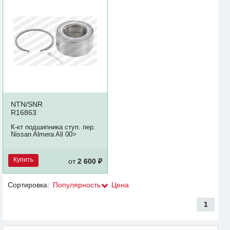
NTN/SNR
R16863
К-кт подшипника ступ. пер.
Nissan Almera All 00>
Купить
от
2 600 ₽
Сортировка:
Популярность
Цена
1