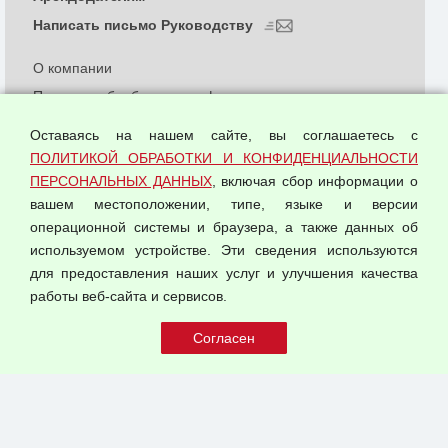
Написать письмо Руководству
О компании
Политика обработки и конфиденциальности
персональных данных
Оставаясь на нашем сайте, вы соглашаетесь с
Согласием на обработку персональных данных
ПОЛИТИКОЙ ОБРАБОТКИ И КОНФИДЕНЦИАЛЬНОСТИ
Оферта оптовой купли-продажи
ПЕРСОНАЛЬНЫХ ДАННЫХ
, включая сбор информации о
Публичная оферта
вашем местоположении, типе, языке и версии
операционной системы и браузера, а также данных об
используемом устройстве. Эти сведения используются
для предоставления наших услуг и улучшения качества
© 2026 ООО "Феникс"
работы веб-сайта и сервисов.
Все права защищены.