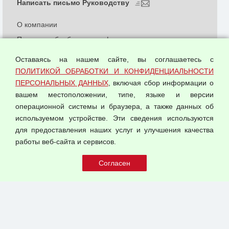
Написать письмо Руководству
О компании
Политика обработки и конфиденциальности
персональных данных
Оставаясь на нашем сайте, вы соглашаетесь с
Согласием на обработку персональных данных
ПОЛИТИКОЙ ОБРАБОТКИ И КОНФИДЕНЦИАЛЬНОСТИ
Оферта оптовой купли-продажи
ПЕРСОНАЛЬНЫХ ДАННЫХ
, включая сбор информации о
Публичная оферта
вашем местоположении, типе, языке и версии
операционной системы и браузера, а также данных об
используемом устройстве. Эти сведения используются
для предоставления наших услуг и улучшения качества
© 2026 ООО "Феникс"
работы веб-сайта и сервисов.
Все права защищены.