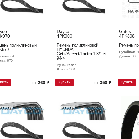
yco
Dayco
Gates
K970
4PK900
4PK898
мень поликлиновый
Ремень поликлиновой
Ремень п
K970
HYUNDAI
Ручейков
: 4
Getz/Accent/Lantra 1.3/1.5i
чейков
: 4
Длина
: 898
94->
ина
: 970
Ручейков
: 4
Длина
: 900
упить
Купить
Купить
от
260 ₽
от
350 ₽