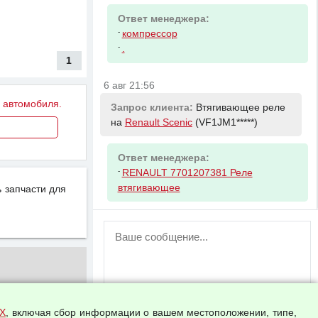
Ответ менеджера:
-
компрессор
-
.
1
6 авг 21:56
у автомобиля.
Запрос клиента:
Втягивающее реле
на
Renault Scenic
(VF1JM1*****)
Ответ менеджера:
-
RENAULT 7701207381 Реле
втягивающее
 запчасти для
ВНИМАНИЕ!
Возможность отправлять сообщения
для незарегистрированных
пользователей временно отключена!
Зарегистрируйтесь или войдите в свой
аккаунт.
Х
, включая сбор информации о вашем местоположении, типе,