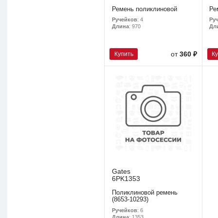
Ремень поликлиновой
Ре
Ручейков
: 4
Ру
Длина
: 970
Дл
Купить
К
от
360 ₽
Gates
6PK1353
Поликлиновой ремень
(8653-10293)
Ручейков
: 6
Длина
: 1353