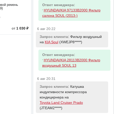
вой ремень
Ответ менеджера:
9)
-
HYUNDAI/KIA 97133B2000 Фильтр
салона SOUL (2013-)
0
от
1 030 ₽
6 авг 20:22
Запрос клиента:
Фильтр воздушный
на
KIA Soul
(XWEJP8*****)
Ответ менеджера:
-
HYUNDAI/KIA 28113B2000 Фильтр
воздушный SOUL 13
6 авг 20:31
Запрос клиента:
Катушка
индуктивности компрессора
кондицирнера на
Toyota Land Cruiser Prado
(JTEAM2*****)