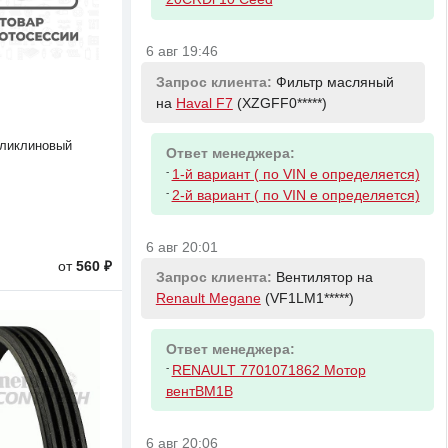
6 авг 19:46
Запрос клиента:
Фильтр масляный
на
Haval F7
(XZGFF0*****)
оликлиновый
Ответ менеджера:
-
1-й вариант ( по VIN е определяется)
-
2-й вариант ( по VIN е определяется)
6 авг 20:01
от
560 ₽
Запрос клиента:
Вентилятор на
Renault Megane
(VF1LM1*****)
Ответ менеджера:
-
RENAULT 7701071862 Мотор
вентBM1B
6 авг 20:06