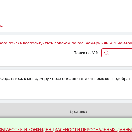
на
ного поиска воспользуйтесь поиском по гос. номеру или VIN номер
Поиск по VIN
Обратитесь к менеджеру через онлайн чат и он поможет подобрать
и
Доставка
бработки и конфиденциальности
Вакансии
ых данных
Оплата и возвраты
ОБРАБОТКИ И КОНФИДЕНЦИАЛЬНОСТИ ПЕРСОНАЛЬНЫХ ДАННЫ