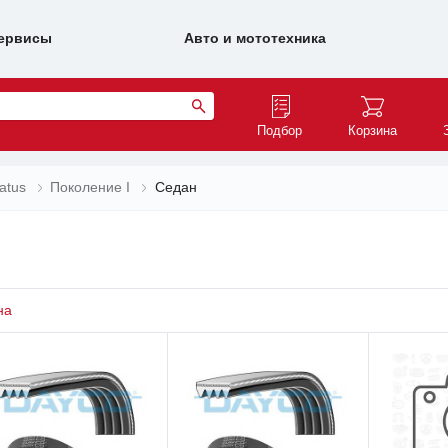
ервисы
Авто и мототехника
Подбор
Корзина
ratus
Поколение I
Седан
на