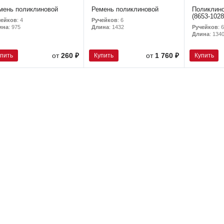
мень поликлиновой
Ремень поликлиновой
Поликлино
(8653-1028
чейков
: 4
Ручейков
: 6
Ручейков
: 6
ина
: 975
Длина
: 1432
Длина
: 134
упить
Купить
Купить
от
260 ₽
от
1 760 ₽