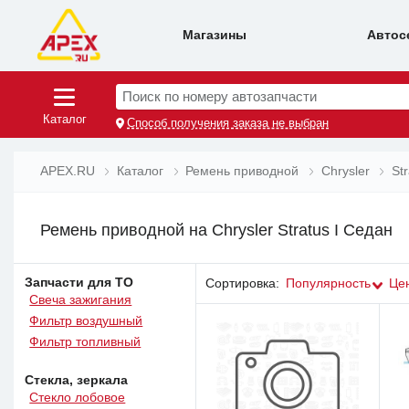
Магазины
Автос
Поиск по номеру автозапчасти
Каталог
Способ получения заказа не выбран
APEX.RU
Каталог
Ремень приводной
Chrysler
St
Ремень приводной на Chrysler Stratus I Седан
Запчасти для ТО
Сортировка:
Популярность
Це
Свеча зажигания
Фильтр воздушный
Фильтр топливный
Стекла, зеркала
Стекло лобовое