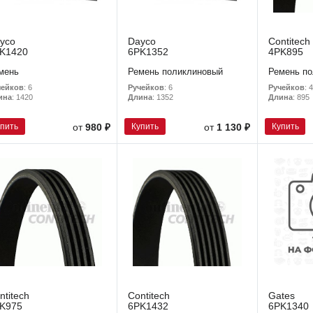
yco
Dayco
Contitech
K1420
6PK1352
4PK895
мень
Ремень поликлиновый
Ремень по
чейков
: 6
Ручейков
: 6
Ручейков
: 4
ина
: 1420
Длина
: 1352
Длина
: 895
упить
Купить
Купить
от
980 ₽
от
1 130 ₽
ntitech
Contitech
Gates
K975
6PK1432
6PK1340