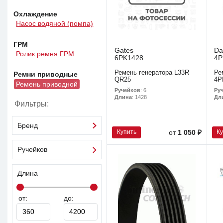
Охлаждение
Насос водяной (помпа)
ГРМ
Gates
Da
Ролик ремня ГРМ
6PK1428
4P
Ремень генератора L33R
Ре
Ремни приводные
QR25
4P
Ремень приводной
Ручейков
: 6
Ру
Длина
: 1428
Дл
Фильтры:
Бренд
Купить
К
от
1 050 ₽
Ручейков
Длина
от:
до: