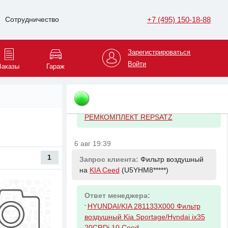
ЦЕПИ ПРИВОДА ГРМ (ЦЕПЬ 1 ШТ.. У
+7 (495) 150-18-88
Сотрудничество
6 авг 19:27
Запрос клиента:
Опора кардана с
Зарегистрироваться
подшипником на
Mercedes-Benz 190
Войти
Заказы
Гараж
(WDB201*****)
Ответ менеджера:
-
MERCEDES-BENZ A1244100010
РЕМКОМПЛЕКТ REPSATZ
6 авг 19:39
1
Запрос клиента:
Фильтр воздушный
на
KIA Ceed
(U5YHM8*****)
Ответ менеджера:
-
HYUNDAI/KIA 281133X000 Фильтр
воздушный Kia Sportage/Hyndai ix35
20CRDi 10 Ceed