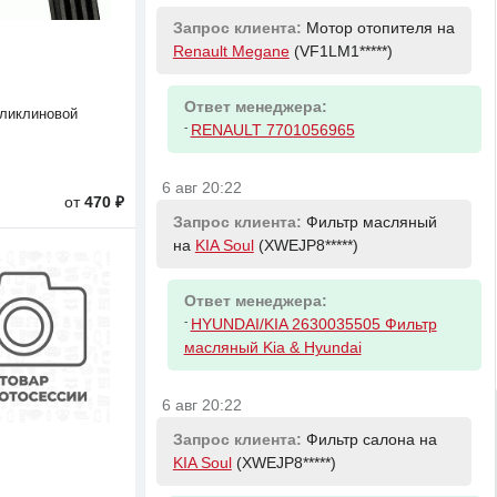
Запрос клиента:
Мотор отопителя на
Renault Megane
(VF1LM1*****)
Ответ менеджера:
ликлиновой
-
RENAULT 7701056965
6 авг 20:22
от
470 ₽
Запрос клиента:
Фильтр масляный
на
KIA Soul
(XWEJP8*****)
Ответ менеджера:
-
HYUNDAI/KIA 2630035505 Фильтр
масляный Kia & Hyundai
6 авг 20:22
Запрос клиента:
Фильтр салона на
KIA Soul
(XWEJP8*****)