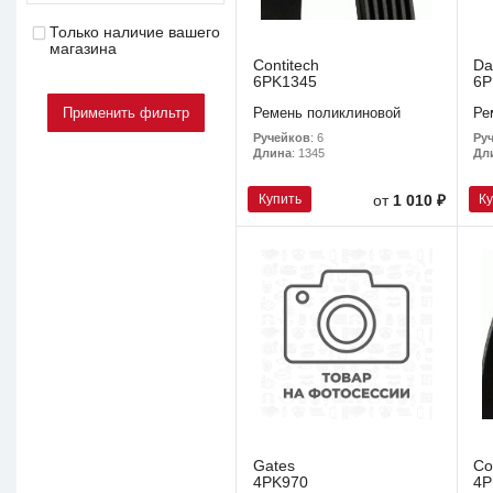
Только наличие вашего
магазина
Contitech
Da
6PK1345
6P
Ремень поликлиновой
Ре
Ручейков
: 6
Ру
Длина
: 1345
Дл
Купить
К
от
1 010 ₽
Gates
Co
4PK970
4P