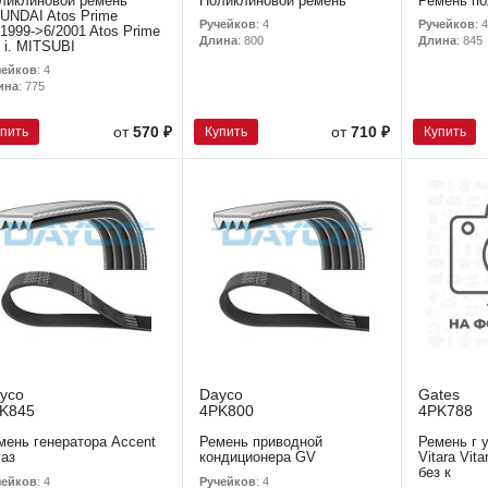
ликлиновой ремень
Поликлиновой ремень
Ремень по
UNDAI Atos Prime
Ручейков
: 4
Ручейков
: 4
/1999->6/2001 Atos Prime
Длина
: 800
Длина
: 845
0 i. MITSUBI
чейков
: 4
ина
: 775
упить
Купить
Купить
от
570 ₽
от
710 ₽
yco
Dayco
Gates
K845
4PK800
4PK788
мень генератора Accent
Ремень приводной
Ремень г 
гaз
кондиционера GV
Vitara Vit
без к
чейков
: 4
Ручейков
: 4