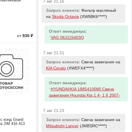
ликлиновой
7 авг 21:16
Запрос клиента:
Фильтр масляный
на
Skoda Octavia
(XW8BK6*****)
Ответ менеджера:
от
930 ₽
-
VAG 06J115403Q
7 авг 21:21
Запрос клиента:
Свеча зажигания на
KIA Cerato
(XWEFX4*****)
Ответ менеджера:
-
HYUNDAI/KIA 1885410080 Свеча
зажигания Hyundai Kia 1.4- 1.6 2007-
7 авг 21:23
Запрос клиента:
Свеча зажигания на
ус конд Grand
ara JIM 416 413
Mitsubishi Lancer
(JMBSRC*****)