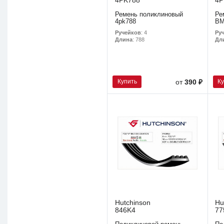
4PK788
4P
Ремень поликлиновый
Ре
4pk788
BM
Ручейков
: 4
Ру
Длина
: 788
Дл
Купить
К
от
390 ₽
Hutchinson
Hu
846K4
77