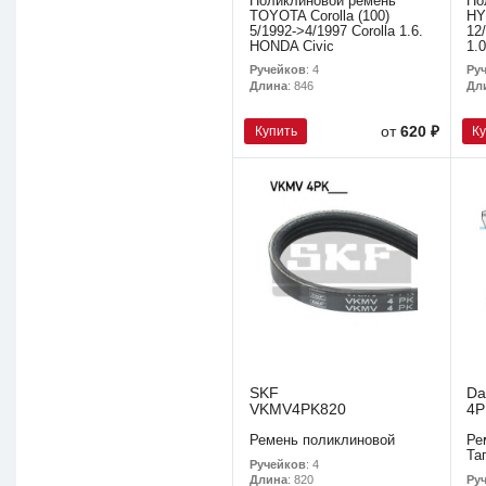
Поликлиновой ремень
По
TOYOTA Corolla (100)
HY
5/1992->4/1997 Corolla 1.6.
12
HONDA Civic
1.
Ручейков
: 4
Ру
Длина
: 846
Дл
Купить
К
от
620 ₽
SKF
Da
VKMV4PK820
4P
Ремень поликлиновой
Ре
Та
Ручейков
: 4
Ру
Длина
: 820