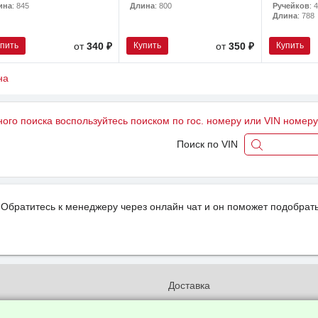
Ручейков
: 4
ина
: 845
Длина
: 800
Длина
: 788
упить
Купить
Купить
от
340 ₽
от
350 ₽
на
ного поиска воспользуйтесь поиском по гос. номеру или VIN номер
Поиск по VIN
Обратитесь к менеджеру через онлайн чат и он поможет подобрать
и
Доставка
бработки и конфиденциальности
Вакансии