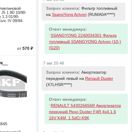
Запрос клиента:
Фильтр топливный
ликлиновой
5 1.9D 10/90-
на
SsangYong Actyon
(RUMA0A*****)
e 1.3 01/90-
vic IV 09/94-
Ответ менеджера:
-
SSANGYONG 2240034301 Фильтр
топливный SSANGYONG Actyon (10-)
(G20)
от
570 ₽
7 авг 20:46
Запрос клиента:
Амортизатор
передний левый на
Renault Duster
(X7LHSR*****)
Ответ менеджера:
-
RENAULT 543026656R Амортизатор
передний Рено Duster F4R 4x4.1.6
16V K4M. 1.5dCi K9K
845