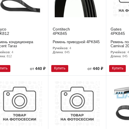
yco
Contitech
Gates
K812
4PK845
4PK845
мень кондиционера
Ремень приводной 4PK845
Ремень по
cent Тагaз
Carnival 2
Ручейков
: 4
чейков
: 4
Ручейков
: 4
Длина
: 845
ина
: 812
Длина
: 845
упить
Купить
Купить
от
440 ₽
от
440 ₽