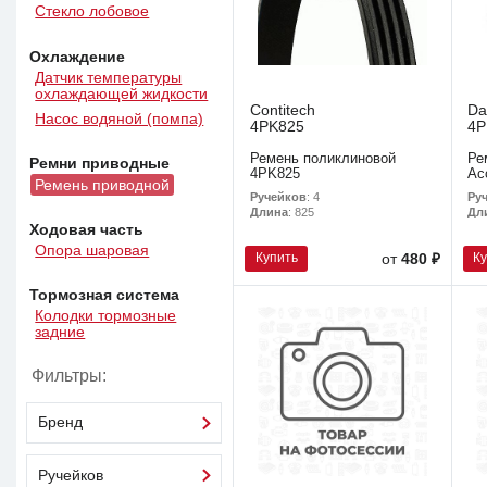
Стекло лобовое
Охлаждение
Датчик температуры
охлаждающей жидкости
Contitech
Da
Насос водяной (помпа)
4PK825
4P
Ремень поликлиновой
Ре
Ремни приводные
4PK825
Ac
Ремень приводной
Ручейков
: 4
Ру
Длина
: 825
Дл
Ходовая часть
Опора шаровая
Купить
К
от
480 ₽
Тормозная система
Колодки тормозные
задние
Фильтры:
Бренд
Ручейков