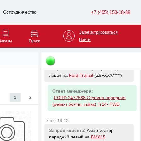
Запрос клиента:
Ступица передняя
+7 (495) 150-18-88
Сотрудничество
левая на
Ford Transit
(Z6FXXX*****)
Ответ менеджера:
Зарегистрироваться
-
FORD 2472588 Ступица передняя
Войти
Заказы
Гараж
(ремк-т болты. гайка) Tr14- FWD
7 авг 18:30
Запрос клиента:
Ступица передняя
левая на
Ford Transit
(Z6FXXX*****)
Ответ менеджера:
1
2
-
FORD 2472588 Ступица передняя
(ремк-т болты. гайка) Tr14- FWD
7 авг 19:12
Запрос клиента:
Амортизатор
передний левый на
BMW 5