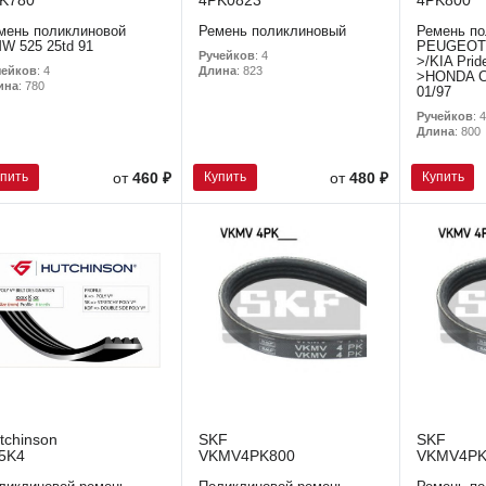
K780
4PK0823
4PK800
мень поликлиновой
Ремень поликлиновый
Ремень по
W 525 25td 91
PEUGEOT J
Ручейков
: 4
>/KIA Prid
чейков
: 4
Длина
: 823
>HONDA Ci
ина
: 780
01/97
Ручейков
: 4
Длина
: 800
упить
Купить
Купить
от
460 ₽
от
480 ₽
tchinson
SKF
SKF
5K4
VKMV4PK800
VKMV4PK