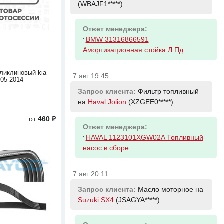
(WBAJF1*****)
Ответ менеджера:
-
BMW 31316866591
Амортизационная стойка Л Пд
ликлиновый kia
7 авг 19:45
005-2014
Запрос клиента:
Фильтр топливный
на
Haval Jolion
(XZGEE0*****)
от
460 ₽
Ответ менеджера:
-
HAVAL 1123101XGW02A Топливный
насос в сборе
7 авг 20:11
Запрос клиента:
Масло моторное на
Suzuki SX4
(JSAGYA*****)