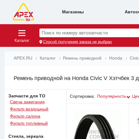
Магазины
Автос
Поиск по номеру автозапчасти
Каталог
Способ получения заказа не выбран
APEX.RU
Каталог
Ремень приводной
Honda
Civi
Ремень приводной на Honda Civic V Хэтчбек 3 д
Запчасти для ТО
Сортировка:
Популярность
Це
Свеча зажигания
Фильтр воздушный
Фильтр салона
Фильтр топливный
Стекла, зеркала