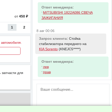
Ответ менеджера:
-
MITSUBISHI 1822A086 СВЕЧА
от
450 ₽
ЗАЖИГАНИЯ
1
2
8 авг 00:06
Запрос клиента:
Стойка
у автомобиля.
стабилизатора переднего на
KIA Sorento
(KNEJC5*****)
Ответ менеджера:
-
лев
-
прав
 запчасти для
ВНИМАНИЕ!
Возможность отправлять сообщения
для незарегистрированных
пользователей временно отключена!
Зарегистрируйтесь или войдите в свой