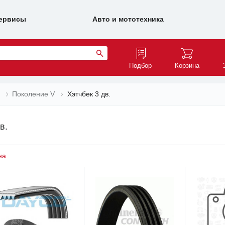
ервисы
Авто и мототехника
Подбор
Корзина
c
Поколение V
Хэтчбек 3 дв.
в.
на