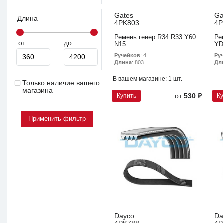
Gates
Ga
Длина
4PK803
4P
Ремень генер R34 R33 Y60
Ре
от:
до:
N15
YD
Ручейков
: 4
Ру
Длина
: 803
Дл
В вашем магазине:
1 шт.
Только наличие вашего
магазина
Купить
К
от
530 ₽
Dayco
Da