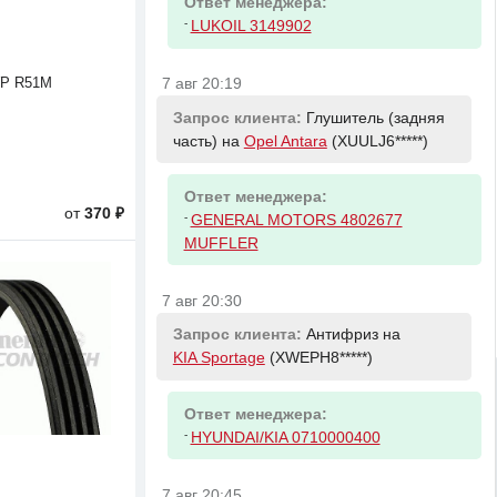
Ответ менеджера:
-
LUKOIL 3149902
7 авг 20:19
УР R51M
Запрос клиента:
Глушитель (задняя
часть) на
Opel Antara
(XUULJ6*****)
Ответ менеджера:
от
370 ₽
-
GENERAL MOTORS 4802677
MUFFLER
7 авг 20:30
Запрос клиента:
Антифриз на
KIA Sportage
(XWEPH8*****)
Ответ менеджера:
-
HYUNDAI/KIA 0710000400
7 авг 20:45