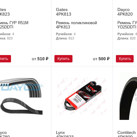
tes
Gates
Dayco
K823
4PK813
4PK820
мень ГУР R51M
Ремень поликлиновой
Ремень Г
25DDTI
4PK813
YD25DDTI
чейков
: 4
Ручейков
: 4
Ручейков
: 4
ина
: 823
Длина
: 813
Длина
: 820
упить
Купить
Купить
от
510 ₽
от
500 ₽
yco
Lynx
Contitech