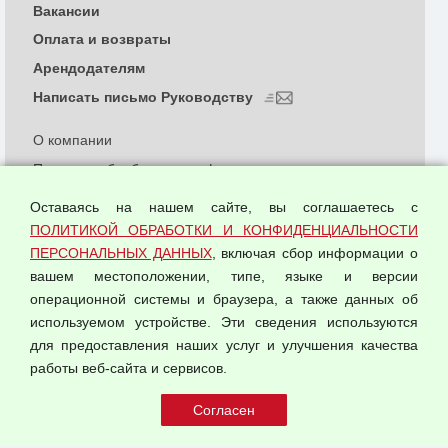
Вакансии
Оплата и возвраты
Арендодателям
Написать письмо Руководству
О компании
Политика обработки и конфиденциальности
персональных данных
Оставаясь на нашем сайте, вы соглашаетесь с
Согласием на обработку персональных данных
ПОЛИТИКОЙ ОБРАБОТКИ И КОНФИДЕНЦИАЛЬНОСТИ
Оферта оптовой купли-продажи
ПЕРСОНАЛЬНЫХ ДАННЫХ
, включая сбор информации о
Публичная оферта
вашем местоположении, типе, языке и версии
операционной системы и браузера, а также данных об
используемом устройстве. Эти сведения используются
для предоставления наших услуг и улучшения качества
© 2026 ООО "Феникс"
работы веб-сайта и сервисов.
Все права защищены.