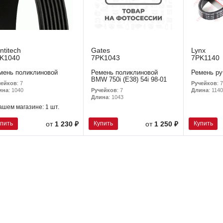
ntitech
Gates
Lynx
K1040
7PK1043
7PK1140
мень поликлиновой
Ремень поликлиновой
Ремень ру
BMW 750i (E38) 54i 98-01
чейков
: 7
Ручейков
: 7
Ручейков
: 7
ина
: 1040
Длина
: 1140
Длина
: 1043
ашем магазине:
1 шт.
упить
Купить
Купить
от
1 230 ₽
от
1 250 ₽