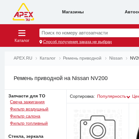
Магазины
Автос
Поиск по номеру автозапчасти
Каталог
Способ получения заказа не выбран
APEX.RU
Каталог
Ремень приводной
Nissan
NV2
Ремень приводной на Nissan NV200
Запчасти для ТО
Сортировка:
Популярность
Це
Свеча зажигания
Фильтр воздушный
Фильтр салона
Фильтр топливный
Стекла, зеркала