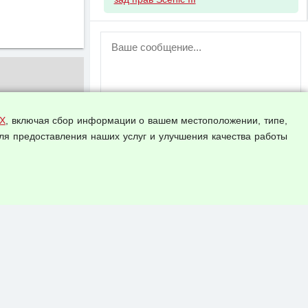
ВНИМАНИЕ!
Возможность отправлять сообщения
для незарегистрированных
пользователей временно отключена!
Зарегистрируйтесь или войдите в свой
аккаунт.
Х
, включая сбор информации о вашем местоположении, типе,
ля предоставления наших услуг и улучшения качества работы
Прикрепить