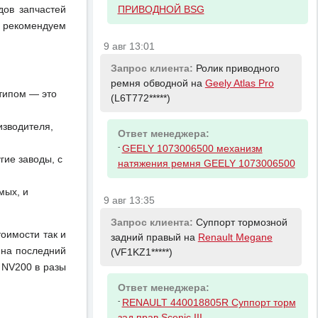
дов запчастей
ПРИВОДНОЙ BSG
 рекомендуем
9 авг 13:01
Запрос клиента:
Ролик приводного
ремня обводной на
Geely Atlas Pro
отипом — это
(L6T772*****)
изводителя,
Ответ менеджера:
-
GEELY 1073006500 механизм
ие заводы, с
натяжения ремня GEELY 1073006500
мых, и
9 авг 13:35
Запрос клиента:
Суппорт тормозной
тоимости так и
задний правый на
Renault Megane
 на последний
(VF1KZ1*****)
 NV200 в разы
Ответ менеджера:
-
RENAULT 440018805R Суппорт торм
зад прав Scenic III