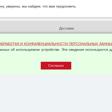
у, уверены, мы найдем, что вам предложить.
и
Доставка
бработки и конфиденциальности
Вакансии
ых данных
Оплата и возвраты
ОБРАБОТКИ И КОНФИДЕНЦИАЛЬНОСТИ ПЕРСОНАЛЬНЫХ ДАННЫ
на обработку персональных
данных об используемом устройстве. Эти сведения используются д
Арендодателям
Написать письмо Руководству
овой купли-продажи
оферта