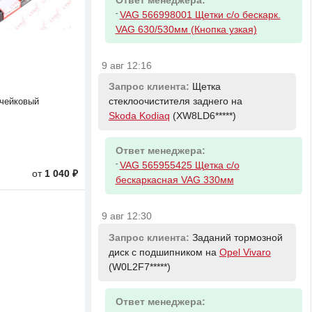
Ответ менеджера:
-
VAG 566998001 Щетки с/о бескарк.
VAG 630/530мм (Кнопка узкая)
9 авг 12:16
Запрос клиента:
Щетка
стеклоочистителя заднего на
чейковый
Skoda Kodiaq
(XW8LD6*****)
Ответ менеджера:
-
VAG 565955425 Щетка с/о
от
1 040 ₽
бескаркасная VAG 330мм
9 авг 12:30
Запрос клиента:
Заданий тормозной
диск с подшипником на
Opel Vivaro
(W0L2F7*****)
Ответ менеджера: