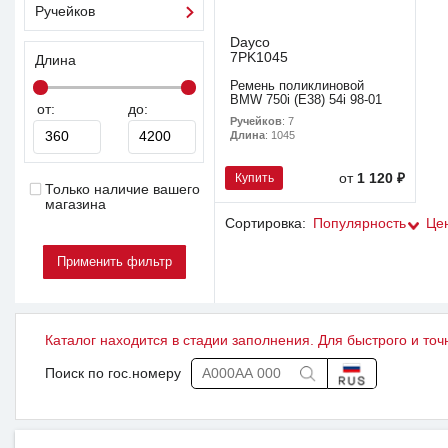
Ручейков
Dayco
7PK1045
Длина
Ремень поликлиновой
BMW 750i (E38) 54i 98-01
от:
до:
Ручейков
: 7
Длина
: 1045
Купить
от
1 120 ₽
Только наличие вашего
магазина
Сортировка:
Популярность
Це
Каталог находится в стадии заполнения. Для быстрого и точ
Поиск по гос.номеру