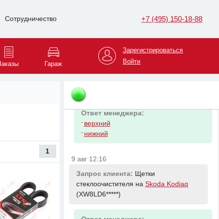
на
KIA Optima
(KNAGT4*****)
+7 (495) 150-18-88
Сотрудничество
Ответ менеджера:
-
HYUNDAI/KIA 28113C1100
Зарегистрироваться
Войти
9 авг 12:16
Заказы
Гараж
Запрос клиента:
Лямбда зонд на
Skoda Kodiaq
(XW8LD6*****)
Ответ менеджера:
-
верхний
-
нижний
1
9 авг 12:16
Запрос клиента:
Щетки
стеклоочистителя на
Skoda Kodiaq
(XW8LD6*****)