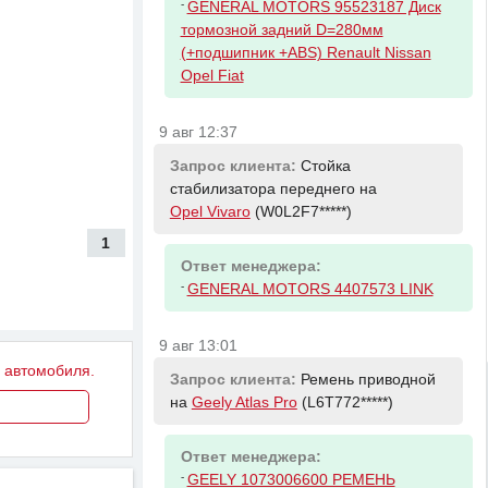
-
GENERAL MOTORS 95523187 Диск
тормозной задний D=280мм
(+подшипник +ABS) Renault Nissan
Opel Fiat
9 авг 12:37
Запрос клиента:
Стойка
стабилизатора переднего на
Opel Vivaro
(W0L2F7*****)
1
Ответ менеджера:
-
GENERAL MOTORS 4407573 LINK
9 авг 13:01
у автомобиля.
Запрос клиента:
Ремень приводной
на
Geely Atlas Pro
(L6T772*****)
Ответ менеджера:
-
GEELY 1073006600 РЕМЕНЬ