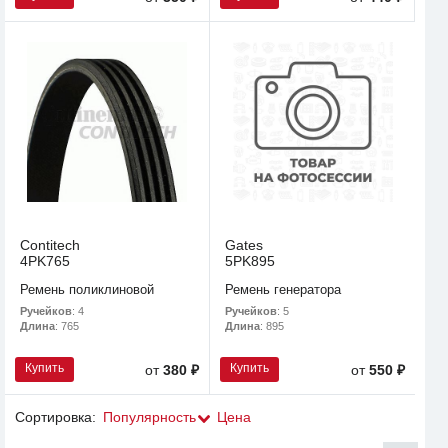
Contitech
Gates
4PK765
5PK895
Ремень поликлиновой
Ремень генератора
Ручейков
: 4
Ручейков
: 5
Длина
: 765
Длина
: 895
Купить
Купить
от
380 ₽
от
550 ₽
Сортировка:
Популярность
Цена