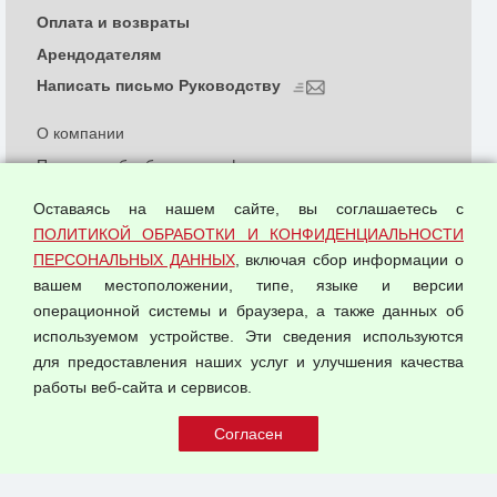
Оплата и возвраты
Арендодателям
Написать письмо Руководству
О компании
Политика обработки и конфиденциальности
персональных данных
Оставаясь на нашем сайте, вы соглашаетесь с
Согласием на обработку персональных данных
ПОЛИТИКОЙ ОБРАБОТКИ И КОНФИДЕНЦИАЛЬНОСТИ
Оферта оптовой купли-продажи
ПЕРСОНАЛЬНЫХ ДАННЫХ
, включая сбор информации о
Публичная оферта
вашем местоположении, типе, языке и версии
операционной системы и браузера, а также данных об
используемом устройстве. Эти сведения используются
для предоставления наших услуг и улучшения качества
© 2026 ООО "Феникс"
работы веб-сайта и сервисов.
Все права защищены.