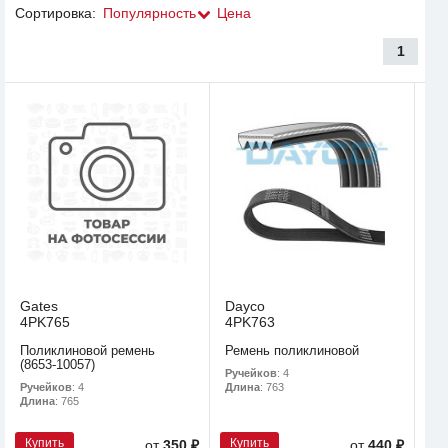
Сортировка:
Популярность
Цена
1
Gates
Dayco
4PK765
4PK763
Поликлиновой ремень
Ремень поликлиновой
(8653-10057)
Ручейков
: 4
Ручейков
: 4
Длина
: 763
Длина
: 765
Купить
Купить
от
350 ₽
от
440 ₽