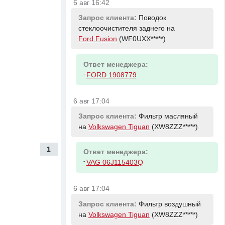
6 авг 16:42
Запрос клиента:
Поводок
стеклоочистителя заднего на
Ford Fusion
(WF0UXX*****)
Ответ менеджера:
-
FORD 1908779
6 авг 17:04
Запрос клиента:
Фильтр масляный
на
Volkswagen Tiguan
(XW8ZZZ*****)
1
Ответ менеджера:
-
VAG 06J115403Q
6 авг 17:04
Запрос клиента:
Фильтр воздушный
на
Volkswagen Tiguan
(XW8ZZZ*****)