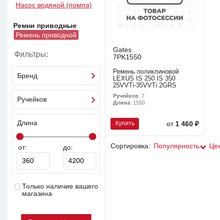
Насос водяной (помпа)
Ремни приводные
Ремень приводной
Gates
Фильтры:
7PK1550
Ремень поликлиновой
Бренд
LEXUS IS 250 IS 350
25VVTi-35VVTi 2GRS
Ручейков
: 7
Ручейков
Длина
: 1550
Длина
Купить
от
1 460 ₽
Сортировка:
Популярность
Це
от:
до:
Только наличие вашего
магазина