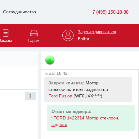
6 авг 16:41
+7 (495) 150-18-88
Сотрудничество
Запрос клиента:
Датчик
температуры на
Chevrolet Cruze
(XUFJA6*****)
Зарегистрироваться
Войти
Заказы
Гараж
Ответ менеджера:
-
GENERAL MOTORS 09152245 Датчик
температуры воздуха
6 авг 16:42
Запрос клиента:
Мотор
стеклоочистителя заднего на
1
Ford Fusion
(WF0UXX*****)
Ответ менеджера:
-
FORD 1422314 Мотор стеклооч.
заднего