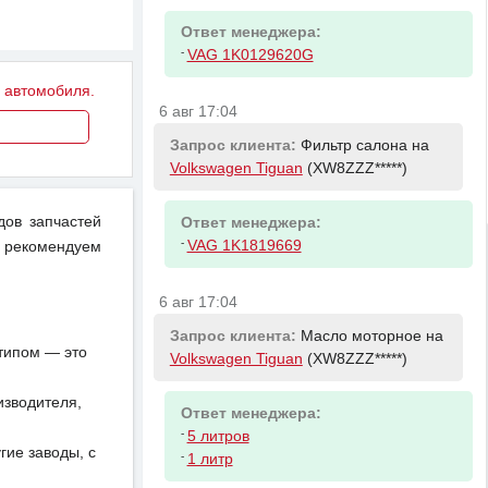
Ответ менеджера:
-
VAG 1K0129620G
у автомобиля.
6 авг 17:04
Запрос клиента:
Фильтр салона на
Volkswagen Tiguan
(XW8ZZZ*****)
дов запчастей
Ответ менеджера:
-
VAG 1K1819669
 рекомендуем
6 авг 17:04
Запрос клиента:
Масло моторное на
отипом — это
Volkswagen Tiguan
(XW8ZZZ*****)
изводителя,
Ответ менеджера:
-
5 литров
ие заводы, с
-
1 литр