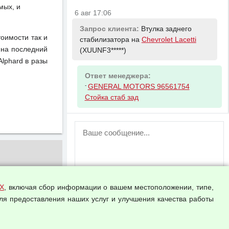
мых, и
6 авг 17:06
Запрос клиента:
Втулка заднего
тоимости так и
стабилизатора на
Chevrolet Lacetti
 на последний
(XUUNF3*****)
lphard в разы
Ответ менеджера:
-
GENERAL MOTORS 96561754
Стойка стаб зад
ВНИМАНИЕ!
Возможность отправлять сообщения
для незарегистрированных
пользователей временно отключена!
Зарегистрируйтесь или войдите в свой
аккаунт.
Х
, включая сбор информации о вашем местоположении, типе,
ля предоставления наших услуг и улучшения качества работы
Прикрепить