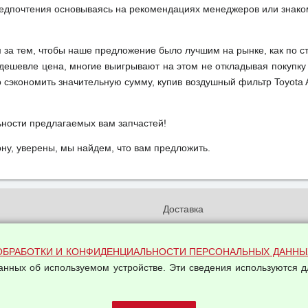
редпочтения основываясь на рекомендациях менеджеров или знако
м за тем, чтобы наше предложение было лучшим на рынке, как по с
м дешевле цена, многие выигрывают на этом не откладывая покупку
сэкономить значительную сумму, купив воздушный фильтр Toyota A
ьности предлагаемых вам запчастей!
у, уверены, мы найдем, что вам предложить.
и
Доставка
бработки и конфиденциальности
Вакансии
ых данных
Оплата и возвраты
ОБРАБОТКИ И КОНФИДЕНЦИАЛЬНОСТИ ПЕРСОНАЛЬНЫХ ДАННЫ
на обработку персональных
данных об используемом устройстве. Эти сведения используются д
Арендодателям
Написать письмо Руководству
овой купли-продажи