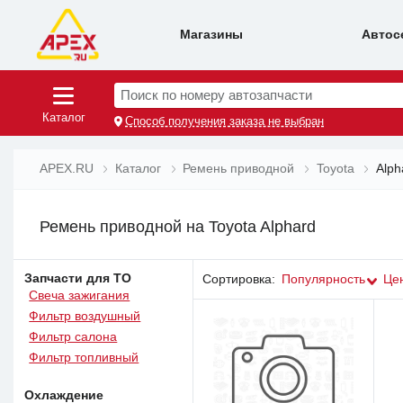
Магазины
Автос
Поиск по номеру автозапчасти
Каталог
Способ получения заказа не выбран
APEX.RU
Каталог
Ремень приводной
Toyota
Alph
Ремень приводной на Toyota Alphard
Запчасти для ТО
Сортировка:
Популярность
Це
Свеча зажигания
Фильтр воздушный
Фильтр салона
Фильтр топливный
Охлаждение