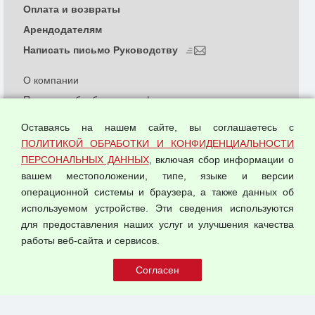
Оплата и возвраты
Арендодателям
Написать письмо Руководству
О компании
Политика обработки и конфиденциальности
персональных данных
Оставаясь на нашем сайте, вы соглашаетесь с
Согласием на обработку персональных данных
ПОЛИТИКОЙ ОБРАБОТКИ И КОНФИДЕНЦИАЛЬНОСТИ
Оферта оптовой купли-продажи
ПЕРСОНАЛЬНЫХ ДАННЫХ
, включая сбор информации о
Публичная оферта
вашем местоположении, типе, языке и версии
операционной системы и браузера, а также данных об
используемом устройстве. Эти сведения используются
для предоставления наших услуг и улучшения качества
© 2026 ООО "Феникс"
работы веб-сайта и сервисов.
Все права защищены.