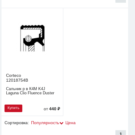
Corteco
12018754B
Сальник р в К4М K4J
Laguna Clio Fluence Duster
Купить
от
440 ₽
Сортировка:
Популярность
Цена
1