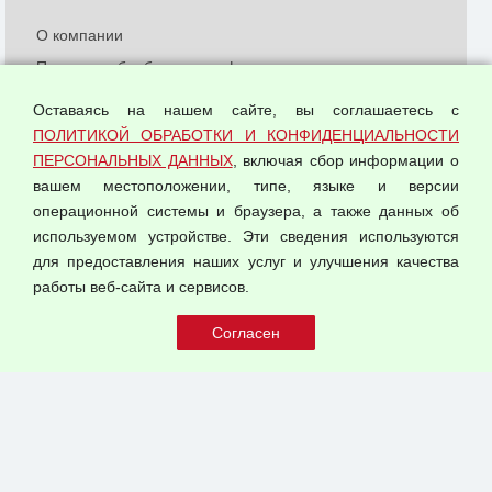
О компании
Политика обработки и конфиденциальности
персональных данных
Оставаясь на нашем сайте, вы соглашаетесь с
Согласием на обработку персональных данных
ПОЛИТИКОЙ ОБРАБОТКИ И КОНФИДЕНЦИАЛЬНОСТИ
Оферта оптовой купли-продажи
ПЕРСОНАЛЬНЫХ ДАННЫХ
, включая сбор информации о
Публичная оферта
вашем местоположении, типе, языке и версии
операционной системы и браузера, а также данных об
используемом устройстве. Эти сведения используются
для предоставления наших услуг и улучшения качества
© 2026 ООО "Феникс"
работы веб-сайта и сервисов.
Все права защищены.