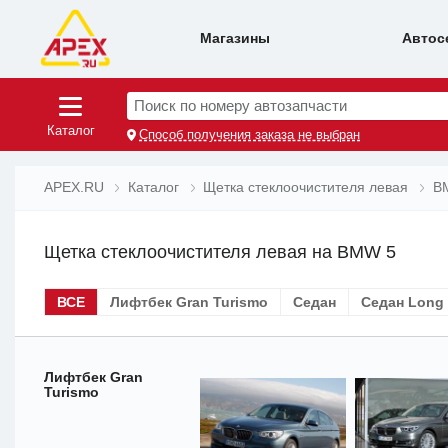
Магазины
Автос
Поиск по номеру автозапчасти
Каталог
Способ получения заказа не выбран
APEX.RU
Каталог
Щетка стеклоочистителя левая
B
Щетка стеклоочистителя левая на BMW 5
ВСЕ
Лифтбек Gran Turismo
Седан
Седан Long
Лифтбек Gran
Turismo