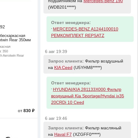
подшипником на
Mercedes-Benz 190
(WDB201*****)
Ответ менеджера:
92
-
MERCEDES-BENZ A1244100010
РЕМКОМПЛЕКТ REPSATZ
 бескаркасная
otwin Rear 350мм
ркасная
м
: 350
6 авг 19:39
ch Aerotwin Rear
Запрос клиента:
Фильтр воздушный
на
KIA Ceed
(U5YHM8*****)
Ответ менеджера:
-
HYUNDAI/KIA 281133X000 Фильтр
воздушный Kia Sportage/Hyndai ix35
20CRDi 10 Ceed
от
830 ₽
6 авг 19:46
Запрос клиента:
Фильтр масляный
на
Haval F7
(XZGFF0*****)