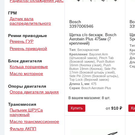
Радиатор охлаждения ДВС
ГРМ
Датчик вала
Bosch
Bo
распределительного
3397006946
33
Щетка с/о бескарк. Bosch
Ще
Ремни приводные
Aerotwin Plus 475мм (7
Sp
Ремень ГУР
креплений)
Ти
Ремень приводной
Тип
: Бескаркасная
Кр
(Кр
Крепление
: Bayonet Arm
(Штыковой замок), Pinch Tab
Дл
Блок двигателя
(Боковой зажим), Push Button
Дл
16mm (Кнопка узкая), Push
Се
Кольца поршневые
Button 19mm (Кнопка), Side Pin
17mm (Боковой штырь узкий),
Масло моторное
Side Pin 22mm (Боковой штырь),
Top Lock (Верхний замок)
Длина 1, мм
: 475
Опоры двигателя
Серия
: Bosch Aerotwin Plus
Опора двигателя задняя
В вашем магазине:
8 шт.
Трансмиссия
Купить
К
от
910 ₽
Пыльник ШРУСа
наружный
Масло трансмиссионное
Фильтр АКПП