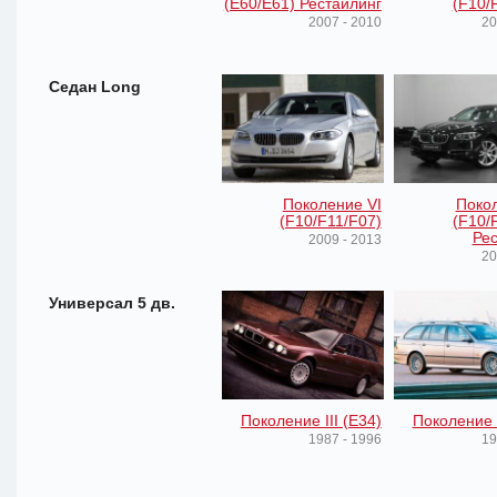
(E60/E61) Рестайлинг
(F10/
2007 - 2010
20
Седан Long
Поколение VI
Покол
(F10/F11/F07)
(F10/
Рес
2009 - 2013
20
Универсал 5 дв.
Поколение III (E34)
Поколение 
1987 - 1996
19