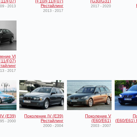
F11/F07)
(F10/F11/F07)
(G30/G31)
Рестайлинг
09 - 2013
2017 - 2020
2013 - 2017
ение VI
F11/F07)
тайлинг
13 - 2017
IV (E39)
Поколение IV (E39)
Поколение V
П
Рестайлинг
(E60/E61)
(E60/E61)
95 - 2000
2000 - 2004
2003 - 2007