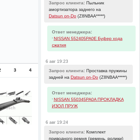
Запрос клиента:
Пыльник
амортизатора заднего на
Datsun on-Do
(Z8NBAA*****)
Ответ менеджера:
-
NISSAN 552405PA0E Буфер хода
сжатия
6 авг 19:23
2
3
4
Запрос клиента:
Проставка пружины
задней на
Datsun on-Do
(Z8NBAA*****)
Ответ менеджера:
-
NISSAN 550345PA0A ПPOKЛAДKA
ИЗOЛ ПPУЖ
6 авг 19:24
Запрос клиента:
Комплект
приводного ремня (ремень, ролики)