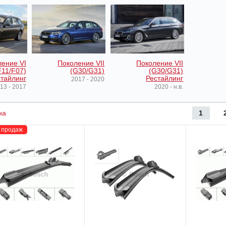
ение VI
Поколение VII
Поколение VII
F11/F07)
(G30/G31)
(G30/G31)
тайлинг
Рестайлинг
2017 - 2020
13 - 2017
2020 - н.в.
1
на
 продаж