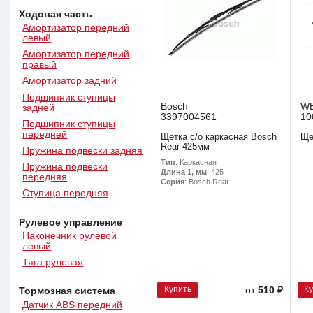
Ходовая часть
Амортизатор передний
левый
Амортизатор передний
правый
Амортизатор задний
Подшипник ступицы
Bosch
W
задней
3397004561
10
Подшипник ступицы
передней
Щетка с/о каркасная Bosch
Ще
Rear 425мм
Пружина подвески задняя
Тип
: Каркасная
Пружина подвески
Длина 1, мм
: 425
передняя
Серия
: Bosch Rear
Ступица передняя
Рулевое управление
Наконечник рулевой
левый
Тяга рулевая
Купить
К
от
510 ₽
Тормозная система
Датчик ABS передний