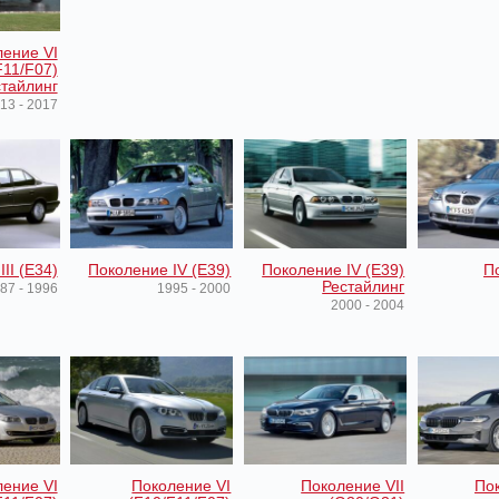
ение VI
F11/F07)
тайлинг
13 - 2017
II (E34)
Поколение IV (E39)
Поколение IV (E39)
П
Рестайлинг
87 - 1996
1995 - 2000
2000 - 2004
ение VI
Поколение VI
Поколение VII
Пок