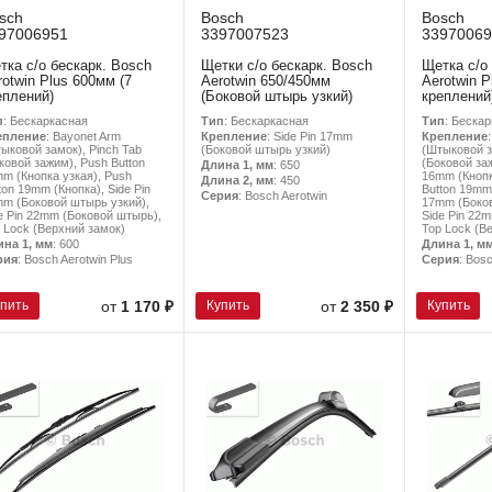
sch
Bosch
Bosch
97006951
3397007523
33970069
тка с/о бескарк. Bosch
Щетки с/о бескарк. Bosch
Щетка с/о
rotwin Plus 600мм (7
Aerotwin 650/450мм
Aerotwin P
еплений)
(Боковой штырь узкий)
креплений
п
: Бескаркасная
Тип
: Бескаркасная
Тип
: Беска
епление
: Bayonet Arm
Крепление
: Side Pin 17mm
Крепление
ыковой замок), Pinch Tab
(Боковой штырь узкий)
(Штыковой з
ковой зажим), Push Button
(Боковой заж
Длина 1, мм
: 650
m (Кнопка узкая), Push
16mm (Кнопк
Длина 2, мм
: 450
ton 19mm (Кнопка), Side Pin
Button 19mm 
Серия
: Bosch Aerotwin
m (Боковой штырь узкий),
17mm (Боков
e Pin 22mm (Боковой штырь),
Side Pin 22
 Lock (Верхний замок)
Top Lock (В
ина 1, мм
: 600
Длина 1, м
рия
: Bosch Aerotwin Plus
Серия
: Bosc
упить
Купить
Купить
от
1 170 ₽
от
2 350 ₽