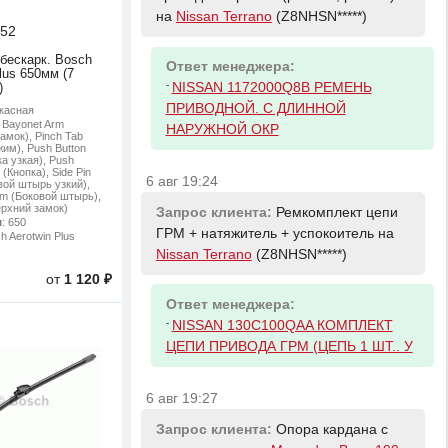
на
Nissan Terrano
(Z8NHSN*****)
52
 бескарк. Bosch
Ответ менеджера:
lus 650мм (7
-
NISSAN 1172000Q8B РЕМЕНЬ
)
ПРИВОДНОЙ. С ДЛИННОЙ
ркасная
: Bayonet Arm
НАРУЖНОЙ ОКР
амок), Pinch Tab
им), Push Button
а узкая), Push
(Кнопка), Side Pin
6 авг 19:24
ой штырь узкий),
mm (Боковой штырь),
ерхний замок)
Запрос клиента:
Ремкомплект цепи
м
: 650
ГРМ + натяжитель + успокоитель на
h Aerotwin Plus
Nissan Terrano
(Z8NHSN*****)
от
1 120 ₽
Ответ менеджера:
-
NISSAN 130C100QAA КОМПЛЕКТ
ЦЕПИ ПРИВОДА ГРМ (ЦЕПЬ 1 ШТ.. У
6 авг 19:27
Запрос клиента:
Опора кардана с