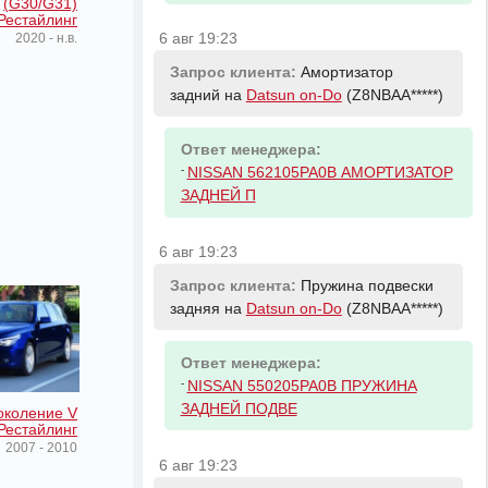
(G30/G31)
Рестайлинг
6 авг 19:23
2020 - н.в.
Запрос клиента:
Амортизатор
задний на
Datsun on-Do
(Z8NBAA*****)
Ответ менеджера:
-
NISSAN 562105PA0B АМОРТИЗАТОР
ЗАДНЕЙ П
6 авг 19:23
Запрос клиента:
Пружина подвески
задняя на
Datsun on-Do
(Z8NBAA*****)
Ответ менеджера:
-
NISSAN 550205PA0B ПРУЖИНА
ЗАДНЕЙ ПОДВЕ
околение V
 Рестайлинг
2007 - 2010
6 авг 19:23