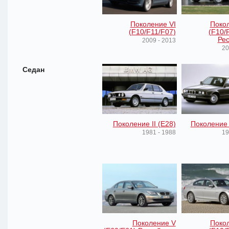
Поколение VI
Покол
(F10/F11/F07)
(F10/
Рес
2009 - 2013
20
Седан
Поколение II (E28)
Поколение I
1981 - 1988
19
Поколение V
Покол