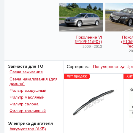
Поколение VI
Покол
(F10/F11/F07)
(F10/
Рес
2009 - 2013
20
Запчасти для ТО
Сортировка:
Популярность
Це
Свеча зажигания
Хит продаж
Хит
Свеча накаливания (для
дизеля)
Фильтр воздушный
Фильтр масляный
Фильтр салона
Фильтр топливный
Электрика двигателя
Аккумулятор (АКБ)