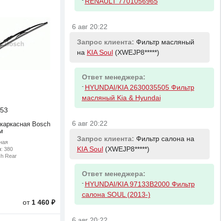
RENAULT 7701056965
6 авг 20:22
Запрос клиента:
Фильтр масляный
на
KIA Soul
(XWEJP8*****)
Ответ менеджера:
-
HYUNDAI/KIA 2630035505 Фильтр
масляный Kia & Hyundai
53
6 авг 20:22
 каркасная Bosch
м
Запрос клиента:
Фильтр салона на
ная
KIA Soul
(XWEJP8*****)
м
: 380
ch Rear
Ответ менеджера:
-
HYUNDAI/KIA 97133B2000 Фильтр
салона SOUL (2013-)
от
1 460 ₽
6 авг 20:22