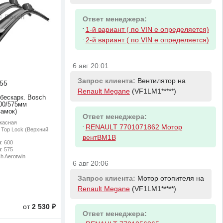
Ответ менеджера:
-
1-й вариант ( по VIN е определяется)
-
2-й вариант ( по VIN е определяется)
6 авг 20:01
Запрос клиента:
Вентилятор на
55
Renault Megane
(VF1LM1*****)
 бескарк. Bosch
600/575мм
замок)
Ответ менеджера:
ркасная
-
RENAULT 7701071862 Мотор
: Top Lock (Верхний
вентBM1B
м
: 600
м
: 575
ch Aerotwin
6 авг 20:06
Запрос клиента:
Мотор отопителя на
Renault Megane
(VF1LM1*****)
от
2 530 ₽
Ответ менеджера:
-