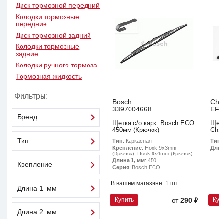
Диск тормозной передний
Колодки тормозные
передние
Диск тормозной задний
Колодки тормозные
задние
Колодки ручного тормоза
Тормозная жидкость
Фильтры:
Bosch
Ch
3397004668
EF
Бренд
Щетка с/о карк. Bosch ECO
Ще
450мм (Крючок)
Ch
Тип
Тип
: Каркасная
Ти
Крепление
: Hook 9x3mm
Дл
(Крючок), Hook 9x4mm (Крючок)
Длина 1, мм
: 450
Крепление
Серия
: Bosch ECO
В вашем магазине:
1 шт.
Длина 1, мм
Купить
К
от
290 ₽
Длина 2, мм