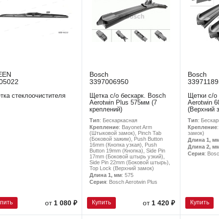
EEN
Bosch
Bosch
05022
3397006950
33971189
тка стеклоочистителя
Щетка с/о бескарк. Bosch
Щетки с/о
Aerotwin Plus 575мм (7
Aerotwin 
креплений)
(Верхний 
Тип
: Бескаркасная
Тип
: Беска
Крепление
: Bayonet Arm
Крепление
(Штыковой замок), Pinch Tab
замок)
(Боковой зажим), Push Button
Длина 1, м
16mm (Кнопка узкая), Push
Длина 2, м
Button 19mm (Кнопка), Side Pin
Серия
: Bos
17mm (Боковой штырь узкий),
Side Pin 22mm (Боковой штырь),
Top Lock (Верхний замок)
Длина 1, мм
: 575
Серия
: Bosch Aerotwin Plus
упить
Купить
Купить
от
1 080 ₽
от
1 420 ₽