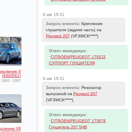
6 авг 19:21
Запрос клиента:
Крепление
глушителя (задняя часть) на
Peugeot 207
(VF3WCK*****)
Ответ менеджера:
-
CITROEN/PEUGEOT 1755J3
СУППОРТ ГЛУШИТЕЛЯ
околение V
(E60/E61)
6 авг 19:21
2003 - 2007
Запрос клиента:
Резонатор
выпускной на
Peugeot 207
(VF3WCK*****)
Ответ менеджера:
-
CITROEN/PEUGEOT 173078
Глушитель 207 5HB
оление VII