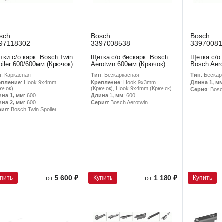
sch
Bosch
Bosch
97118302
3397008538
33970081
тки с/о карк. Bosch Twin
Щетка с/о бескарк. Bosch
Щетка с/о
oiler 600/600мм (Крючок)
Aerotwin 600мм (Крючок)
Bosch Aer
п
: Каркасная
Тип
: Бескаркасная
Тип
: Беска
епление
: Hook 9x4mm
Крепление
: Hook 9x3mm
Длина 1, м
ючок)
(Крючок), Hook 9x4mm (Крючок)
Серия
: Bos
ина 1, мм
: 600
Длина 1, мм
: 600
ина 2, мм
: 600
Серия
: Bosch Aerotwin
рия
: Bosch Twin Spoiler
упить
Купить
Купить
от
5 600 ₽
от
1 180 ₽