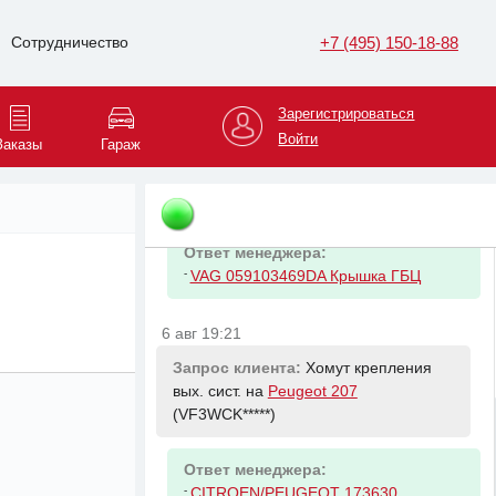
+7 (495) 150-18-88
Сотрудничество
Зарегистрироваться
6 авг 19:20
Войти
Заказы
Гараж
Запрос клиента:
Клапанная крышка
левая на
Volkswagen Touareg
(WVGZZZ*****)
Ответ менеджера:
-
VAG 059103469DA Крышка ГБЦ
6 авг 19:21
Запрос клиента:
Хомут крепления
вых. сист. на
Peugeot 207
(VF3WCK*****)
Ответ менеджера:
-
CITROEN/PEUGEOT 173630