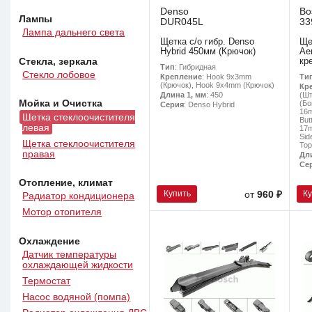
Denso
Bo
Лампы
DUR045L
33
Лампа дальнего света
Щетка с/о гибр. Denso
Ще
Hybrid 450мм (Крючок)
Ae
Стекла, зеркала
кр
Тип
: Гибридная
Стекло лобовое
Ти
Крепление
: Hook 9x3mm
(Крючок), Hook 9x4mm (Крючок)
Кр
(Шт
Длина 1, мм
: 450
Мойка и Очистка
(Бо
Серия
: Denso Hybrid
16m
Щетка стеклоочистителя
But
левая
17m
Sid
Щетка стеклоочистителя
Top
правая
Дл
Се
Отопление, климат
Купить
К
от
960 ₽
Радиатор кондиционера
Мотор отопителя
Охлаждение
Датчик температуры
охлаждающей жидкости
Термостат
Насос водяной (помпа)