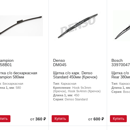
ampion
Denso
Bosch
58B01
DM045
33970047
тка с/о бескаркасная
Щетка с/о карк. Denso
Щетка с/о
ampion 580мм
Standard 450мм (Крючок)
Rear 380м
п
: Бескаркасная
Тип
: Каркасная
Тип
: Каркас
ина 1, мм
: 580
Крепление
: Hook 9x3mm
Длина 1, м
(Крючок), Hook 9x4mm (Крючок)
Серия
: Bos
Длина 1, мм
: 450
Серия
: Denso Standard
упить
Купить
Купить
от
360 ₽
от
600 ₽