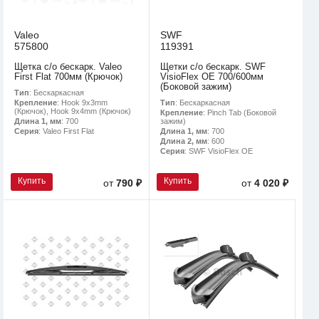
Valeo
SWF
575800
119391
Щетка с/о бескарк. Valeo
Щетки с/о бескарк. SWF
First Flat 700мм (Крючок)
VisioFlex OE 700/600мм
(Боковой зажим)
Тип
: Бескаркасная
Тип
: Бескаркасная
Крепление
: Hook 9x3mm
(Крючок), Hook 9x4mm (Крючок)
Крепление
: Pinch Tab (Боковой
зажим)
Длина 1, мм
: 700
Длина 1, мм
: 700
Серия
: Valeo First Flat
Длина 2, мм
: 600
Серия
: SWF VisioFlex OE
Купить
Купить
от
790 ₽
от
4 020 ₽