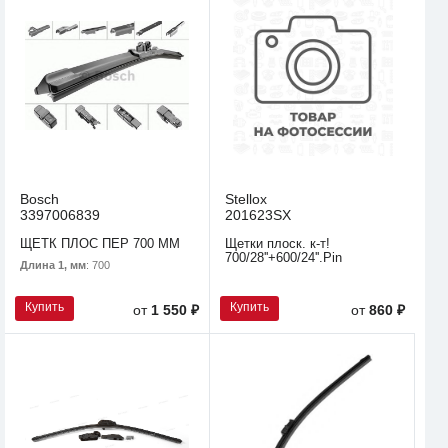
Bosch
Stellox
3397006839
201623SX
ЩЕТК ПЛОС ПЕР 700 MM
Щетки плоск. к-т!
700/28''+600/24''.Pin
Длина 1, мм
: 700
Купить
Купить
от
1 550 ₽
от
860 ₽