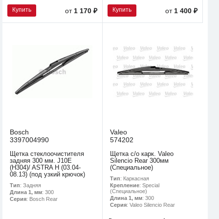
Купить
Купить
от
1 170 ₽
от
1 400 ₽
Bosch
Valeo
3397004990
574202
Щетка стеклоочистителя
Щетка с/о карк. Valeo
задняя 300 мм. J10E
Silencio Rear 300мм
(H304)/ ASTRA H (03.04-
(Специальное)
08.13) (под узкий крючок)
Тип
: Каркасная
Тип
: Задняя
Крепление
: Special
(Специальное)
Длина 1, мм
: 300
Длина 1, мм
: 300
Серия
: Bosch Rear
Серия
: Valeo Silencio Rear