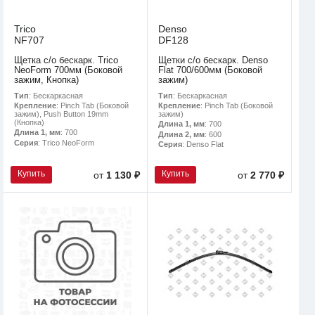
Trico
Denso
NF707
DF128
Щетка с/о бескарк. Trico
Щетки с/о бескарк. Denso
NeoForm 700мм (Боковой
Flat 700/600мм (Боковой
зажим, Кнопка)
зажим)
Тип
: Бескаркасная
Тип
: Бескаркасная
Крепление
: Pinch Tab (Боковой
Крепление
: Pinch Tab (Боковой
зажим), Push Button 19mm
зажим)
(Кнопка)
Длина 1, мм
: 700
Длина 1, мм
: 700
Длина 2, мм
: 600
Серия
: Trico NeoForm
Серия
: Denso Flat
Купить
Купить
от
1 130 ₽
от
2 770 ₽