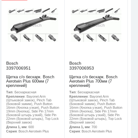
Bosch
Bosch
3397006951
3397006953
Щетка с/о бескарк. Bosch
Щетка с/о бескарк. Bosch
Aerotwin Plus 600мм (7
Aerotwin Plus 700мм (7
креплений)
креплений)
Тип
: Бескаркасная
Тип
: Бескаркасная
Крепление
: Bayonet Arm
Крепление
: Bayonet Arm
(Штыковой замок), Pinch Tab
(Штыковой замок), Pinch Tab
(Боковой зажим), Push Button
(Боковой зажим), Push Button
16mm (Кнопка узкая), Push Button
16mm (Кнопка узкая), Push Button
19mm (Кнопка), Side Pin 17mm
19mm (Кнопка), Side Pin 17mm
(Боковой штырь узкий), Side Pin
(Боковой штырь узкий), Side Pin
22mm (Боковой штырь), Top Lock
22mm (Боковой штырь), Top Lock
(Верхний замок)
(Верхний замок)
Длина 1, мм
: 600
Длина 1, мм
: 700
Серия
: Bosch Aerotwin Plus
Серия
: Bosch Aerotwin Plus