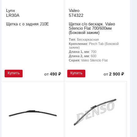
Lynx
Valeo
LR30A
574322
Щетка с о задняя J10E
Щетки с/о бескарк. Valeo
Silencio Flat 700/600мм
(Боковой зажим)
Тип
: Бескаркасная
Крепление
: Pinch Tab (Боковой
зажим)
Длина 1, мм
: 700
Длина 2, мм
: 600
Серия
: Valeo Silencio Flat
Купить
Купить
от
490 ₽
от
2 900 ₽