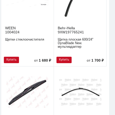
WEEN
Behr-Hella
1004024
9XW197765241
Щетки стеклоочистителя
Щетка плоская 600/24''
DynaBlade New.
мультиадаптер
Купить
Купить
от
1 680 ₽
от
1 700 ₽