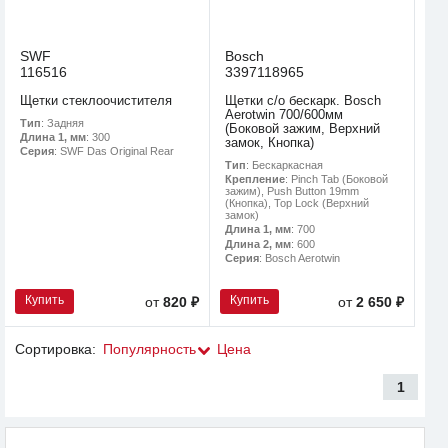
SWF
Bosch
116516
3397118965
Щетки стеклоочистителя
Щетки с/о бескарк. Bosch
Aerotwin 700/600мм
Тип
: Задняя
(Боковой зажим, Верхний
Длина 1, мм
: 300
замок, Кнопка)
Серия
: SWF Das Original Rear
Тип
: Бескаркасная
Крепление
: Pinch Tab (Боковой
зажим), Push Button 19mm
(Кнопка), Top Lock (Верхний
замок)
Длина 1, мм
: 700
Длина 2, мм
: 600
Серия
: Bosch Aerotwin
Купить
Купить
от
820 ₽
от
2 650 ₽
Сортировка:
Популярность
Цена
1