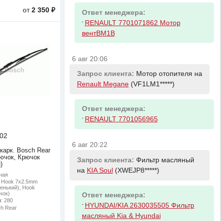
от
2 350 ₽
Ответ менеджера:
-
RENAULT 7701071862 Мотор
вентBM1B
6 авг 20:06
Запрос клиента:
Мотор отопителя на
Renault Megane
(VF1LM1*****)
Ответ менеджера:
-
RENAULT 7701056965
02
6 авг 20:22
карк. Bosch Rear
ючок, Крючок
Запрос клиента:
Фильтр масляный
)
на
KIA Soul
(XWEJP8*****)
ная
: Hook 7x2.5mm
енький), Hook
чок)
Ответ менеджера:
м
: 280
-
HYUNDAI/KIA 2630035505 Фильтр
ch Rear
масляный Kia & Hyundai