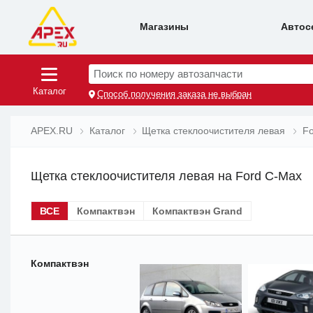
Магазины
Автос
Поиск по номеру автозапчасти
Каталог
Способ получения заказа не выбран
APEX.RU
Каталог
Щетка стеклоочистителя левая
Fo
Щетка стеклоочистителя левая на Ford C-Max
ВСЕ
Компактвэн
Компактвэн Grand
Компактвэн