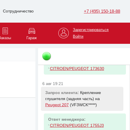
Ответ менеджера:
+7 (495) 150-18-88
Сотрудничество
-
VAG 059103469DA Крышка ГБЦ
6 авг 19:21
Зарегистрироваться
Запрос клиента:
Хомут крепления
Войти
Заказы
Гараж
вых. сист. на
Peugeot 207
(VF3WCK*****)
Ответ менеджера:
-
CITROEN/PEUGEOT 173630
6 авг 19:21
Запрос клиента:
Крепление
глушителя (задняя часть) на
Peugeot 207
(VF3WCK*****)
Ответ менеджера:
-
CITROEN/PEUGEOT 1755J3