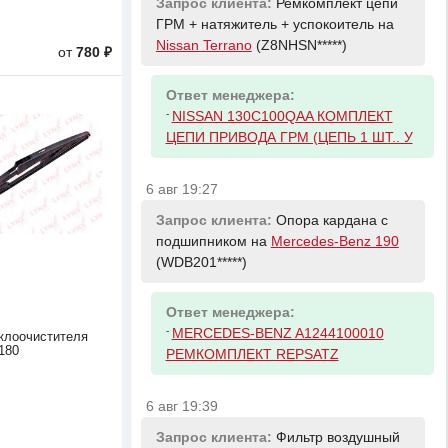
Запрос клиента:
Ремкомплект цепи
ГРМ + натяжитель + успокоитель на
Nissan Terrano
(Z8NHSN*****)
от
780 ₽
Ответ менеджера:
-
NISSAN 130C100QAA КОМПЛЕКТ
ЦЕПИ ПРИВОДА ГРМ (ЦЕПЬ 1 ШТ.. У
6 авг 19:27
Запрос клиента:
Опора кардана с
подшипником на
Mercedes-Benz 190
(WDB201*****)
Ответ менеджера:
-
MERCEDES-BENZ A1244100010
клоочистителя
180
РЕМКОМПЛЕКТ REPSATZ
6 авг 19:39
Запрос клиента:
Фильтр воздушный