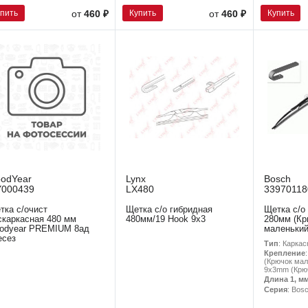
упить
Купить
Купить
от
460 ₽
от
460 ₽
odYear
Lynx
Bosch
000439
LX480
33970118
тка с/очист
Щетка с/о гибридная
Щетка с/о 
скаркасная 480 мм
480мм/19 Hook 9х3
280мм (Кр
odyear PREMIUM 8ад
маленький
есез
Тип
: Каркас
Крепление
(Крючок мал
9x3mm (Крю
Длина 1, м
Серия
: Bos