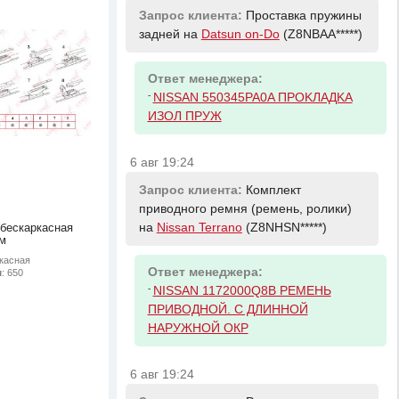
Запрос клиента:
Проставка пружины
задней на
Datsun on-Do
(Z8NBAA*****)
Ответ менеджера:
-
NISSAN 550345PA0A ПPOKЛAДKA
ИЗOЛ ПPУЖ
6 авг 19:24
Запрос клиента:
Комплект
приводного ремня (ремень, ролики)
на
Nissan Terrano
(Z8NHSN*****)
 бескаркасная
м
ркасная
Ответ менеджера:
м
: 650
-
NISSAN 1172000Q8B РЕМЕНЬ
ПРИВОДНОЙ. С ДЛИННОЙ
НАРУЖНОЙ ОКР
6 авг 19:24