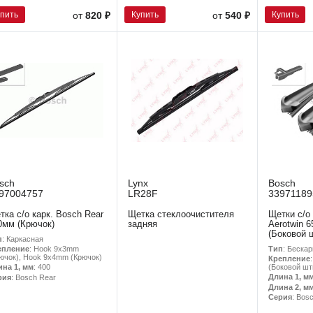
упить
Купить
Купить
от
820 ₽
от
540 ₽
sch
Lynx
Bosch
97004757
LR28F
33971189
тка с/о карк. Bosch Rear
Щетка стеклоочистителя
Щетки с/о
0мм (Крючок)
задняя
Aerotwin 
(Боковой 
п
: Каркасная
Тип
: Беска
епление
: Hook 9x3mm
ючок), Hook 9x4mm (Крючок)
Крепление
(Боковой шт
ина 1, мм
: 400
Длина 1, м
рия
: Bosch Rear
Длина 2, м
Серия
: Bos