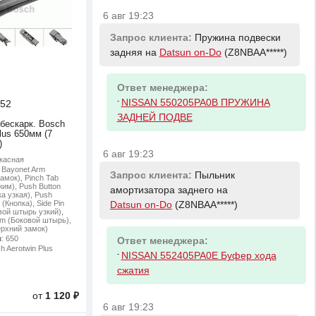
6 авг 19:23
Запрос клиента:
Пружина подвески
задняя на
Datsun on-Do
(Z8NBAA*****)
Ответ менеджера:
-
NISSAN 550205PA0B ПРУЖИНА
52
ЗАДНЕЙ ПОДВЕ
 бескарк. Bosch
lus 650мм (7
)
6 авг 19:23
ркасная
: Bayonet Arm
Запрос клиента:
Пыльник
амок), Pinch Tab
им), Push Button
амортизатора заднего на
а узкая), Push
(Кнопка), Side Pin
Datsun on-Do
(Z8NBAA*****)
ой штырь узкий),
mm (Боковой штырь),
ерхний замок)
м
: 650
Ответ менеджера:
h Aerotwin Plus
-
NISSAN 552405PA0E Буфер хода
сжатия
от
1 120 ₽
6 авг 19:23