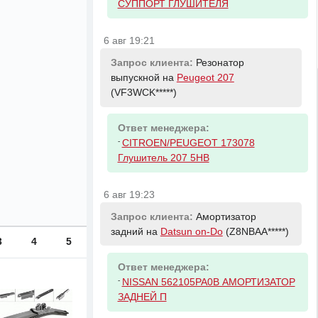
СУППОРТ ГЛУШИТЕЛЯ
6 авг 19:21
Запрос клиента:
Резонатор
выпускной на
Peugeot 207
(VF3WCK*****)
Ответ менеджера:
-
CITROEN/PEUGEOT 173078
Глушитель 207 5HB
6 авг 19:23
Запрос клиента:
Амортизатор
задний на
Datsun on-Do
(Z8NBAA*****)
3
4
5
Ответ менеджера:
-
NISSAN 562105PA0B АМОРТИЗАТОР
ЗАДНЕЙ П