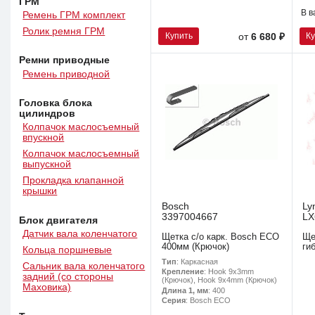
ГРМ
В в
Ремень ГРМ комплект
Ролик ремня ГРМ
Купить
К
от
6 680 ₽
Ремни приводные
Ремень приводной
Головка блока
цилиндров
Колпачок маслосъемный
впускной
Колпачок маслосъемный
выпускной
Прокладка клапанной
крышки
Bosch
Ly
3397004667
LX
Блок двигателя
Датчик вала коленчатого
Щетка с/о карк. Bosch ECO
Ще
400мм (Крючок)
ги
Кольца поршневые
Тип
: Каркасная
Сальник вала коленчатого
Крепление
: Hook 9x3mm
задний (со стороны
(Крючок), Hook 9x4mm (Крючок)
Маховика)
Длина 1, мм
: 400
Серия
: Bosch ECO