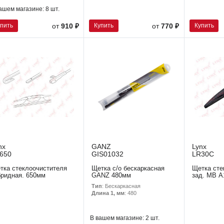
ашем магазине:
8 шт.
упить
Купить
Купить
от
910 ₽
от
770 ₽
nx
GANZ
Lynx
650
GIS01032
LR30C
тка стеклоочистителя
Щетка с/о бескаркасная
Щетка сте
бридная. 650мм
GANZ 480мм
зад. MB А
Тип
: Бескаркасная
Длина 1, мм
: 480
В вашем магазине:
2 шт.