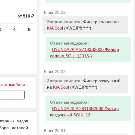
6 авг 20:22
от
510 ₽
Запрос клиента:
Фильтр салона на
KIA Soul
(XWEJP8*****)
3
4
5
Ответ менеджера:
-
HYUNDAI/KIA 97133B2000 Фильтр
салона SOUL (2013-)
6 авг 20:22
Запрос клиента:
Фильтр воздушный
у автомобиля.
на
KIA Soul
(XWEJP8*****)
Ответ менеджера:
-
HYUNDAI/KIA 28113B2000 Фильтр
воздушный SOUL 13
улярных видов
бора деталей
6 авг 20:31