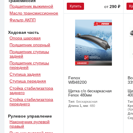
Трансмиссия
Подшипник выжимной
Купить
К
от
290 ₽
Масло трансмиссионное
Фильтр АКПП
Ходовая часть
Опора шаровая
Подшипник опорный
Подшипник ступицы
задней
Подшипник ступицы
передней
Ступица задняя
Fenox
Bo
Ступица передняя
WB48200
33
Стойка стабилизатора
Щетка с/о бескаркасная
Ще
заднего
Fenox 480мм
40
Стойка стабилизатора
Тип
: Бескаркасная
Ти
переднего
Длина 1, мм
: 480
Кр
(Кр
Дл
Рулевое управление
Се
Наконечник рулевой
правый