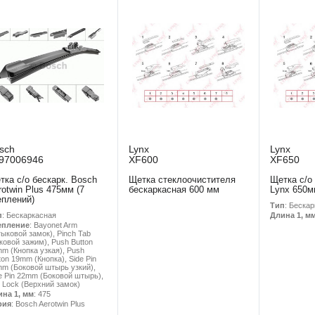
sch
Lynx
Lynx
97006946
XF600
XF650
тка с/о бескарк. Bosch
Щетка стеклоочистителя
Щетка с/о
rotwin Plus 475мм (7
бескаркасная 600 мм
Lynx 650м
еплений)
Тип
: Беска
п
: Бескаркасная
Длина 1, м
епление
: Bayonet Arm
ыковой замок), Pinch Tab
ковой зажим), Push Button
m (Кнопка узкая), Push
ton 19mm (Кнопка), Side Pin
m (Боковой штырь узкий),
e Pin 22mm (Боковой штырь),
 Lock (Верхний замок)
ина 1, мм
: 475
рия
: Bosch Aerotwin Plus