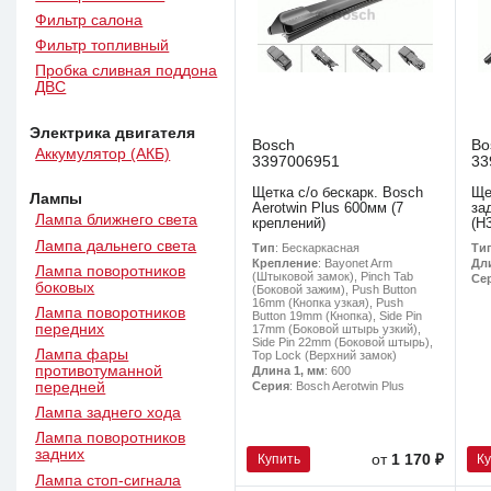
Фильтр салона
Фильтр топливный
Пробка сливная поддона
ДВС
Электрика двигателя
Bosch
Bo
Аккумулятор (АКБ)
3397006951
33
Щетка с/о бескарк. Bosch
Ще
Лампы
Aerotwin Plus 600мм (7
за
Лампа ближнего света
креплений)
(H
Лампа дальнего света
Тип
: Бескаркасная
Ти
Крепление
: Bayonet Arm
Дл
Лампа поворотников
(Штыковой замок), Pinch Tab
Се
боковых
(Боковой зажим), Push Button
16mm (Кнопка узкая), Push
Лампа поворотников
Button 19mm (Кнопка), Side Pin
передних
17mm (Боковой штырь узкий),
Side Pin 22mm (Боковой штырь),
Лампа фары
Top Lock (Верхний замок)
противотуманной
Длина 1, мм
: 600
Серия
: Bosch Aerotwin Plus
передней
Лампа заднего хода
Лампа поворотников
задних
Купить
К
от
1 170 ₽
Лампа стоп-сигнала