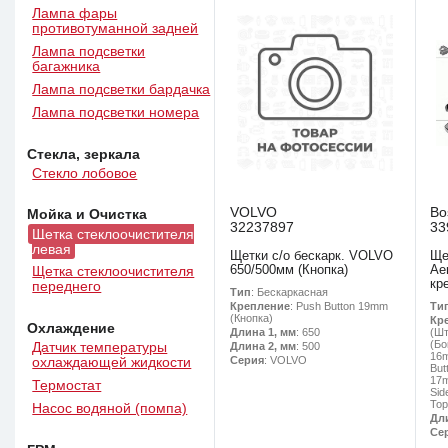
Лампа фары
противотуманной задней
Лампа подсветки
багажника
Лампа подсветки бардачка
Лампа подсветки номера
Стекла, зеркала
Стекло лобовое
VOLVO
Bo
Мойка и Очистка
32237897
33
Щетка стеклоочистителя
левая
Щетки с/о бескарк. VOLVO
Ще
650/500мм (Кнопка)
Ae
Щетка стеклоочистителя
кр
переднего
Тип
: Бескаркасная
Ти
Крепление
: Push Button 19mm
(Кнопка)
Кр
Охлаждение
(Шт
Длина 1, мм
: 650
(Бо
Датчик температуры
Длина 2, мм
: 500
16m
Серия
: VOLVO
охлаждающей жидкости
But
17m
Термостат
Sid
Top
Насос водяной (помпа)
Дл
Се