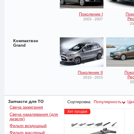
Поколение I
Пок
Рес
2003 - 2007
20
Компактвэн
Grand
Поколение II
Поко
Рес
2010 - 2015
20
Запчасти для ТО
Сортировка:
Популярность
Це
Свеча зажигания
Хит продаж
Свеча накаливания (для
дизеля)
Фильтр воздушный
Фильтр масляный