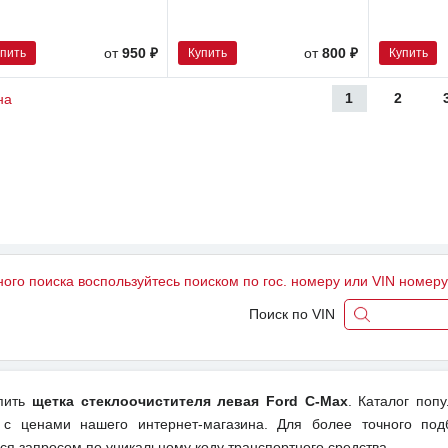
упить
Купить
Купить
от
950 ₽
от
800 ₽
1
2
на
ного поиска воспользуйтесь поиском по гос. номеру или VIN номер
Поиск по VIN
упить
щетка стеклоочистителя левая Ford C-Max
. Каталог поп
 с ценами нашего интернет-магазина. Для более точного под
ся запросом по уникальному коду транспортного средства.