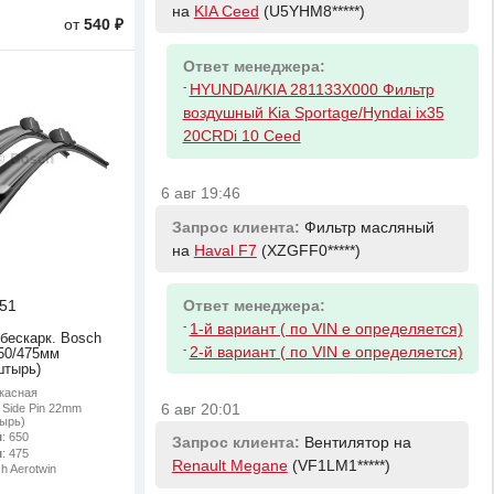
на
KIA Ceed
(U5YHM8*****)
от
540 ₽
Ответ менеджера:
-
HYUNDAI/KIA 281133X000 Фильтр
воздушный Kia Sportage/Hyndai ix35
20CRDi 10 Ceed
6 авг 19:46
Запрос клиента:
Фильтр масляный
на
Haval F7
(XZGFF0*****)
Ответ менеджера:
51
-
1-й вариант ( по VIN е определяется)
 бескарк. Bosch
-
2-й вариант ( по VIN е определяется)
650/475мм
штырь)
ркасная
6 авг 20:01
: Side Pin 22mm
ырь)
м
: 650
Запрос клиента:
Вентилятор на
м
: 475
Renault Megane
(VF1LM1*****)
ch Aerotwin