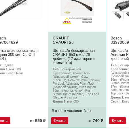
sch
CRAUFT
Bosch
97004629
CRAUFT26
33970069
тка стеклоочистителя
Щетка с/о бескаркасная
Щетка с/о
дняя 300 мм. CLIO II
CRAUFT 650 мм. / 26
Aerotwin P
301)
дюймов (12 адаптеров в
креплений
комплекте)
п
: Задняя
Тип
: Беска
Тип
: Бескаркасная
ина 1, мм
: 300
Крепление
(Штыковой з
Крепление
: Bayonet Arm
рия
: Bosch Rear
(Боковой заж
(Штыковой замок), Claw
16mm (Кнопк
(Клешня), Hook 9x3mm (Крючок),
Button 19mm 
Pin Lock (Штырь), Pinch Tab
17mm (Боков
(Боковой зажим), Push Button
Side Pin 22
16mm (Кнопка узкая), Push
Top Lock (В
Button 19mm (Кнопка), Top Lock
(Верхний замок)
Длина 1, м
Длина 1, мм
: 650
Серия
: Bosc
В вашем магазине:
3 шт.
упить
Купить
Купить
от
550 ₽
от
740 ₽