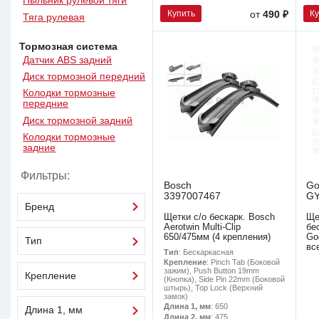
Пыльник рулевой тяги
Купить
К
от
490 ₽
Тяга рулевая
Тормозная система
Датчик ABS задний
Диск тормозной передний
Колодки тормозные
передние
Диск тормозной задний
Колодки тормозные
задние
Фильтры:
Bosch
Go
3397007467
GY
Бренд
Щетки с/о бескарк. Bosch
Ще
Aerotwin Multi-Clip
бе
650/475мм (4 крепления)
Go
Тип
вс
Тип
: Бескаркасная
Крепление
: Pinch Tab (Боковой
зажим), Push Button 19mm
Крепление
(Кнопка), Side Pin 22mm (Боковой
штырь), Top Lock (Верхний
замок)
Длина 1, мм
: 650
Длина 1, мм
Длина 2, мм
: 475