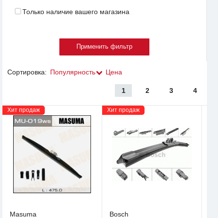
Только наличие вашего магазина
Сортировка:
Популярность
Цена
1
2
3
4
Хит продаж
Хит продаж
Masuma
Bosch