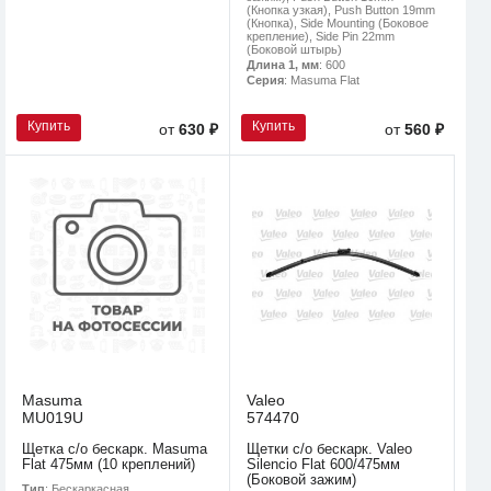
(Кнопка узкая), Push Button 19mm
(Кнопка), Side Mounting (Боковое
крепление), Side Pin 22mm
(Боковой штырь)
Длина 1, мм
: 600
Серия
: Masuma Flat
Купить
Купить
от
630 ₽
от
560 ₽
Masuma
Valeo
MU019U
574470
Щетка с/о бескарк. Masuma
Щетки с/о бескарк. Valeo
Flat 475мм (10 креплений)
Silencio Flat 600/475мм
(Боковой зажим)
Тип
: Бескаркасная