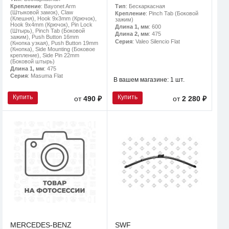
Тип
: Бескаркасная
Крепление
: Bayonet Arm
(Штыковой замок), Claw
Крепление
: Pinch Tab (Боковой
(Клешня), Hook 9x3mm (Крючок),
зажим)
Hook 9x4mm (Крючок), Pin Lock
Длина 1, мм
: 600
(Штырь), Pinch Tab (Боковой
Длина 2, мм
: 475
зажим), Push Button 16mm
Серия
: Valeo Silencio Flat
(Кнопка узкая), Push Button 19mm
(Кнопка), Side Mounting (Боковое
крепление), Side Pin 22mm
(Боковой штырь)
Длина 1, мм
: 475
Серия
: Masuma Flat
В вашем магазине:
1 шт.
Купить
Купить
от
490 ₽
от
2 280 ₽
MERCEDES-BENZ
SWF