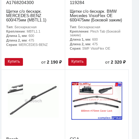
A1768204300
119284
Щетки с/о бескарк.
Щетки с/о бескарк. BMW
MERCEDES-BENZ
Mercedes VisioFlex OE
600/475мм (MBTL1.1)
600/475мм (Боковой зажим)
Тип
: Бескаркасная
Тип
: Бескаркасная
Крепление
: MBTL1.1
Крепление
: Pinch Tab (Боковой
зажим)
Длина 1, мм
: 600
Длина 1, мм
: 600
Длина 2, мм
: 475
Длина 2, мм
: 475
Серия
: MERCEDES-BENZ
Серия
: SWF VisioFlex OE
Купить
Купить
от
2 190 ₽
от
2 320 ₽
Bosch
CGA