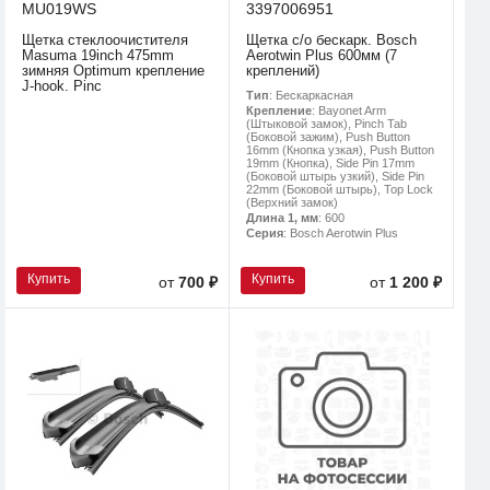
MU019WS
3397006951
Щетка стеклоочистителя
Щетка с/о бескарк. Bosch
Masuma 19inch 475mm
Aerotwin Plus 600мм (7
зимняя Optimum крепление
креплений)
J-hook. Pinc
Тип
: Бескаркасная
Крепление
: Bayonet Arm
(Штыковой замок), Pinch Tab
(Боковой зажим), Push Button
16mm (Кнопка узкая), Push Button
19mm (Кнопка), Side Pin 17mm
(Боковой штырь узкий), Side Pin
22mm (Боковой штырь), Top Lock
(Верхний замок)
Длина 1, мм
: 600
Серия
: Bosch Aerotwin Plus
Купить
Купить
от
700 ₽
от
1 200 ₽