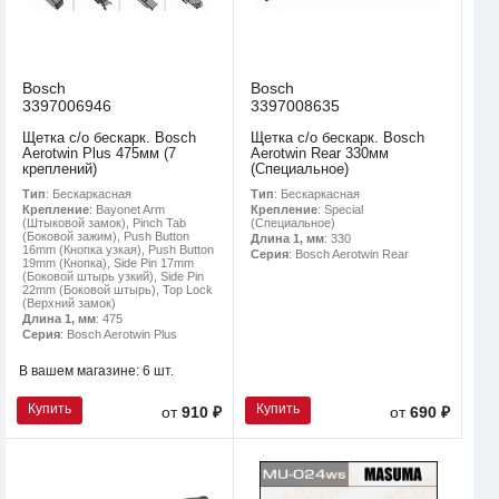
Bosch
Bosch
3397006946
3397008635
Щетка с/о бескарк. Bosch
Щетка с/о бескарк. Bosch
Aerotwin Plus 475мм (7
Aerotwin Rear 330мм
креплений)
(Специальное)
Тип
: Бескаркасная
Тип
: Бескаркасная
Крепление
: Bayonet Arm
Крепление
: Special
(Штыковой замок), Pinch Tab
(Специальное)
(Боковой зажим), Push Button
Длина 1, мм
: 330
16mm (Кнопка узкая), Push Button
Серия
: Bosch Aerotwin Rear
19mm (Кнопка), Side Pin 17mm
(Боковой штырь узкий), Side Pin
22mm (Боковой штырь), Top Lock
(Верхний замок)
Длина 1, мм
: 475
Серия
: Bosch Aerotwin Plus
В вашем магазине:
6 шт.
Купить
Купить
от
910 ₽
от
690 ₽