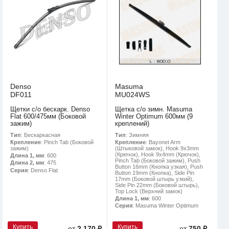
Denso
Masuma
DF011
MU024WS
Щетки с/о бескарк. Denso
Щетка с/о зимн. Masuma
Flat 600/475мм (Боковой
Winter Optimum 600мм (9
зажим)
креплений)
Тип
: Бескаркасная
Тип
: Зимняя
Крепление
: Pinch Tab (Боковой
Крепление
: Bayonet Arm
зажим)
(Штыковой замок), Hook 9x3mm
(Крючок), Hook 9x4mm (Крючок),
Длина 1, мм
: 600
Pinch Tab (Боковой зажим), Push
Длина 2, мм
: 475
Button 16mm (Кнопка узкая), Push
Серия
: Denso Flat
Button 19mm (Кнопка), Side Pin
17mm (Боковой штырь узкий),
Side Pin 22mm (Боковой штырь),
Top Lock (Верхний замок)
Длина 1, мм
: 600
Серия
: Masuma Winter Optimum
Купить
Купить
от
2 170 ₽
от
750 ₽