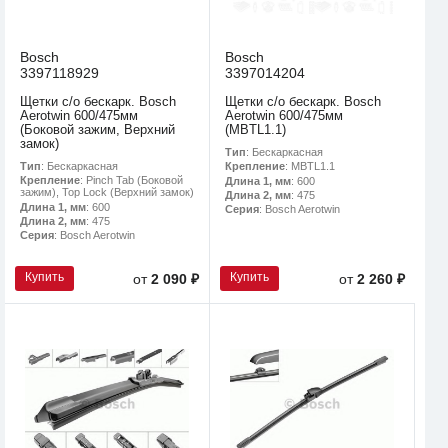
Bosch
Bosch
3397118929
3397014204
Щетки с/о бескарк. Bosch
Щетки с/о бескарк. Bosch
Aerotwin 600/475мм
Aerotwin 600/475мм
(Боковой зажим, Верхний
(MBTL1.1)
замок)
Тип
: Бескаркасная
Тип
: Бескаркасная
Крепление
: MBTL1.1
Крепление
: Pinch Tab (Боковой
Длина 1, мм
: 600
зажим), Top Lock (Верхний замок)
Длина 2, мм
: 475
Длина 1, мм
: 600
Серия
: Bosch Aerotwin
Длина 2, мм
: 475
Серия
: Bosch Aerotwin
Купить
Купить
от
2 090 ₽
от
2 260 ₽