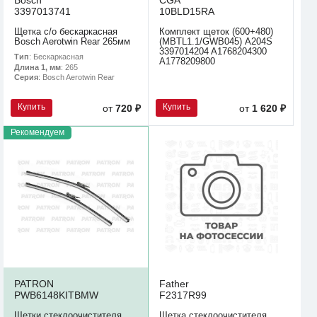
3397013741
10BLD15RA
Щетка с/о бескаркасная
Комплект щеток (600+480)
Bosch Aerotwin Rear 265мм
(MBTL1.1/GWB045) A204S
3397014204 A1768204300
Тип
: Бескаркасная
A1778209800
Длина 1, мм
: 265
Серия
: Bosch Aerotwin Rear
Купить
Купить
от
720 ₽
от
1 620 ₽
Рекомендуем
PATRON
Father
PWB6148KITBMW
F2317R99
Щетки стеклоочистителя
Щетка стеклоочистителя