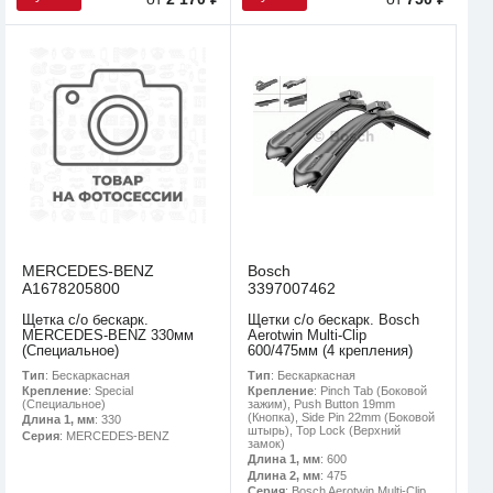
MERCEDES-BENZ
Bosch
A1678205800
3397007462
Щетка с/о бескарк.
Щетки с/о бескарк. Bosch
MERCEDES-BENZ 330мм
Aerotwin Multi-Clip
(Специальное)
600/475мм (4 крепления)
Тип
: Бескаркасная
Тип
: Бескаркасная
Крепление
: Special
Крепление
: Pinch Tab (Боковой
(Специальное)
зажим), Push Button 19mm
(Кнопка), Side Pin 22mm (Боковой
Длина 1, мм
: 330
штырь), Top Lock (Верхний
Серия
: MERCEDES-BENZ
замок)
Длина 1, мм
: 600
Длина 2, мм
: 475
Серия
: Bosch Aerotwin Multi-Clip