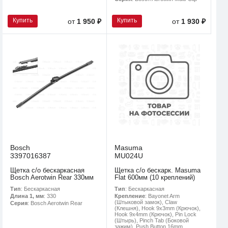
Купить
Купить
от
1 950 ₽
от
1 930 ₽
Bosch
Masuma
3397016387
MU024U
Щетка с/о бескаркасная
Щетка с/о бескарк. Masuma
Bosch Aerotwin Rear 330мм
Flat 600мм (10 креплений)
Тип
: Бескаркасная
Тип
: Бескаркасная
Длина 1, мм
: 330
Крепление
: Bayonet Arm
(Штыковой замок), Claw
Серия
: Bosch Aerotwin Rear
(Клешня), Hook 9x3mm (Крючок),
Hook 9x4mm (Крючок), Pin Lock
(Штырь), Pinch Tab (Боковой
зажим), Push Button 16mm