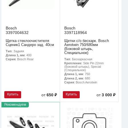
Bosch
Bosch
3397004632
3397118964
Щетка стеклоочистителя
Щетки с/о бескарк. Bosch
Сценик1 Сандеро зад. 40см
Aerotwin 750/680мм
(Боковой штырь,
Тип
: Задняя
Специальное)
Длина 1, мм
: 400
Тип
: Бескаркасная
Серия
: Bosch Rear
Крепление
: Side Pin 22mm
(Боковой штырь), Special
(Специальное)
Длина 1, мм
: 750
Длина 2, мм
: 680
Серия
: Bosch Aerotwin
Купить
Купить
от
650 ₽
от
3 000 ₽
Рекомендуем