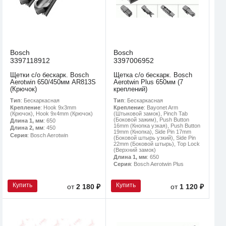
Bosch
Bosch
3397118912
3397006952
Щетки с/о бескарк. Bosch
Щетка с/о бескарк. Bosch
Aerotwin 650/450мм AR813S
Aerotwin Plus 650мм (7
(Крючок)
креплений)
Тип
: Бескаркасная
Тип
: Бескаркасная
Крепление
: Hook 9x3mm
Крепление
: Bayonet Arm
(Крючок), Hook 9x4mm (Крючок)
(Штыковой замок), Pinch Tab
(Боковой зажим), Push Button
Длина 1, мм
: 650
16mm (Кнопка узкая), Push Button
Длина 2, мм
: 450
19mm (Кнопка), Side Pin 17mm
Серия
: Bosch Aerotwin
(Боковой штырь узкий), Side Pin
22mm (Боковой штырь), Top Lock
(Верхний замок)
Длина 1, мм
: 650
Серия
: Bosch Aerotwin Plus
Купить
Купить
от
2 180 ₽
от
1 120 ₽