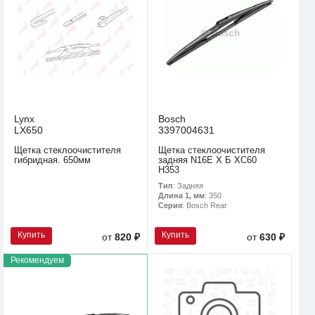
Lynx
Bosch
LX650
3397004631
Щетка стеклоочистителя
Щетка стеклоочистителя
гибридная. 650мм
задняя N16E Х Б XC60
H353
Тип
: Задняя
Длина 1, мм
: 350
Серия
: Bosch Rear
Купить
Купить
от
820 ₽
от
630 ₽
Рекомендуем