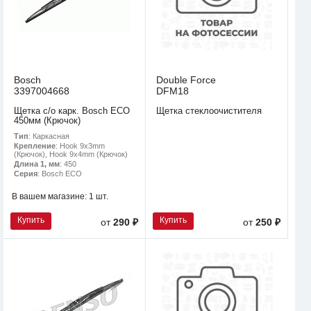
Bosch
Double Force
3397004668
DFM18
Щетка с/о карк. Bosch ECO
Щетка стеклоочистителя
450мм (Крючок)
Тип
: Каркасная
Крепление
: Hook 9x3mm
(Крючок), Hook 9x4mm (Крючок)
Длина 1, мм
: 450
Серия
: Bosch ECO
В вашем магазине:
1 шт.
Купить
Купить
от
290 ₽
от
250 ₽