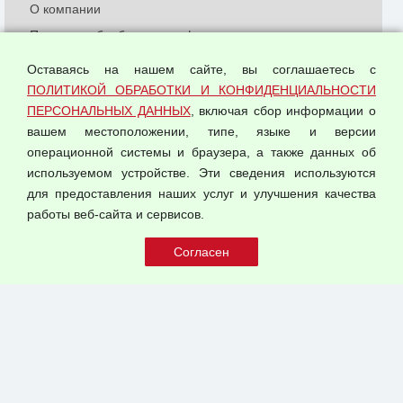
О компании
Политика обработки и конфиденциальности
персональных данных
Оставаясь на нашем сайте, вы соглашаетесь с
Согласием на обработку персональных данных
ПОЛИТИКОЙ ОБРАБОТКИ И КОНФИДЕНЦИАЛЬНОСТИ
Оферта оптовой купли-продажи
ПЕРСОНАЛЬНЫХ ДАННЫХ
, включая сбор информации о
Публичная оферта
вашем местоположении, типе, языке и версии
операционной системы и браузера, а также данных об
используемом устройстве. Эти сведения используются
для предоставления наших услуг и улучшения качества
© 2026 ООО "Феникс"
работы веб-сайта и сервисов.
Все права защищены.