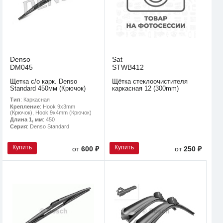
Denso
Sat
DM045
STWB412
Щетка с/о карк. Denso
Щётка стеклоочистителя
Standard 450мм (Крючок)
каркасная 12 (300mm)
Тип
: Каркасная
Крепление
: Hook 9x3mm
(Крючок), Hook 9x4mm (Крючок)
Длина 1, мм
: 450
Серия
: Denso Standard
Купить
Купить
от
600 ₽
от
250 ₽