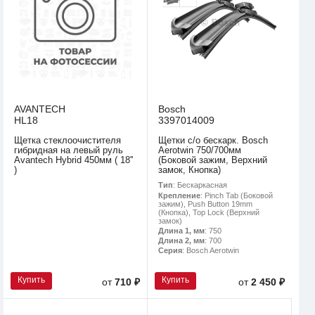
AVANTECH
Bosch
HL18
3397014009
Щетка стеклоочистителя
Щетки с/о бескарк. Bosch
гибридная на левый руль
Aerotwin 750/700мм
Avantech Hybrid 450мм ( 18''
(Боковой зажим, Верхний
)
замок, Кнопка)
Тип
: Бескаркасная
Крепление
: Pinch Tab (Боковой
зажим), Push Button 19mm
(Кнопка), Top Lock (Верхний
замок)
Длина 1, мм
: 750
Длина 2, мм
: 700
Серия
: Bosch Aerotwin
Купить
Купить
от
710 ₽
от
2 450 ₽