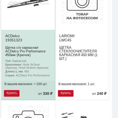
ACDelco
LARIOMI
19351323
LWC45
Щетка с/о каркасная
ЩЕТКА
ACDelco Pro Performance
СТЕКЛООЧИСТИТЕЛЯ
450мм (Крючок)
КАРКАСНАЯ 450 ММ (1
ШТ.)
Тип
: Каркасная
Крепление
: Hook 9x3mm
(Крючок), Hook 9x4mm (Крючок)
Длина 1, мм
: 450
Серия
: ACDelco Pro Performance
В вашем магазине:
> 100 шт.
В вашем магазине:
1 шт.
Купить
Купить
от
330 ₽
от
240 ₽