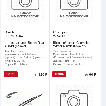
Bosch
Champion
3397015047
WX45B01
Щетка с/о карк. Bosch Rear
Щетка с/о карк. Champion
450мм (Крючок)
Winter 450мм (Крючок)
Тип
: Каркасная
Тип
: Каркасная
Крепление
: Hook 9x3mm
Крепление
: Hook 9x3mm
(Крючок), Hook 9x4mm (Крючок)
(Крючок), Hook 9x4mm (Крючок)
Длина 1, мм
: 450
Длина 1, мм
: 450
Серия
: Bosch Rear
Серия
: Champion Winter
Купить
Купить
от
620 ₽
от
90 ₽