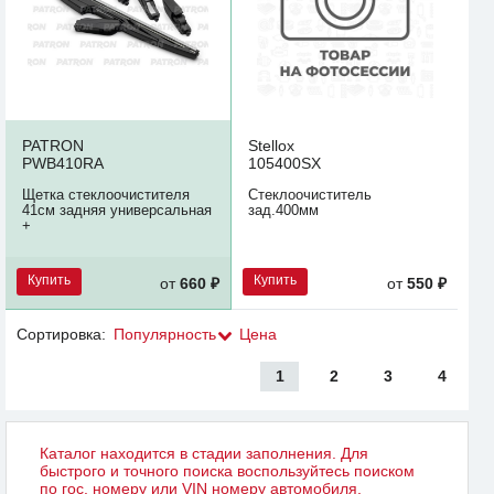
PATRON
Stellox
PWB410RA
105400SX
Щетка стеклоочистителя
Стеклоочиститель
41см задняя универсальная
зад.400мм
+
Купить
Купить
от
660 ₽
от
550 ₽
Сортировка:
Популярность
Цена
1
2
3
4
Каталог находится в стадии заполнения. Для
быстрого и точного поиска воспользуйтесь поиском
по гос. номеру или VIN номеру автомобиля.