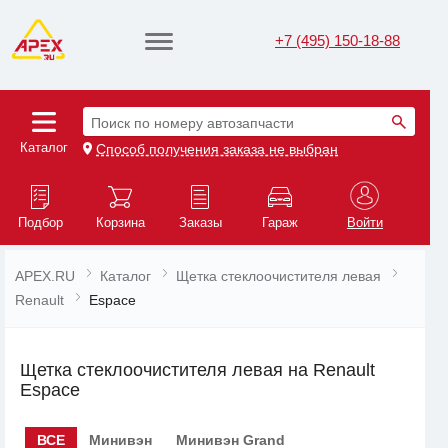
+7 (495) 150-18-88
Поиск по номеру автозапчасти
Каталог
Способ получения заказа не выбран
Подбор
Корзина
Заказы
Гараж
Войти
APEX.RU
Каталог
Щетка стеклоочистителя левая
Renault
Espace
Щетка стеклоочистителя левая на Renault
Espace
ВСЕ
Минивэн
Минивэн Grand