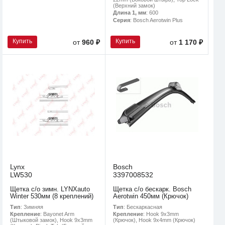
(Верхний замок)
Длина 1, мм
: 600
Серия
: Bosch Aerotwin Plus
Купить
Купить
от
960 ₽
от
1 170 ₽
Lynx
Bosch
LW530
3397008532
Щетка с/о зимн. LYNXauto
Щетка с/о бескарк. Bosch
Winter 530мм (8 креплений)
Aerotwin 450мм (Крючок)
Тип
: Зимняя
Тип
: Бескаркасная
Крепление
: Bayonet Arm
Крепление
: Hook 9x3mm
(Штыковой замок), Hook 9x3mm
(Крючок), Hook 9x4mm (Крючок)