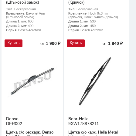
(Штыковой замок)
(Крючок)
Тип
: Бескаркасная
Тип
: Бескаркасная
Крепление
: Bayonet Arm
Крепление
: Hook 9x3mm
(Штыковой замок)
(Крючок), Hook 9x4mm (Крючок)
Длина 1, мм
: 600
Длина 1, мм
: 530
Длина 2, мм
: 400
Длина 2, мм
: 450
Серия
: Bosch Aerotwin
Серия
: Bosch Aerotwin
Купить
Купить
от
1 900 ₽
от
1 840 ₽
Denso
Behr-Hella
DFR002
9XW178878211
Щетка с/о бескарк. Denso
Щетка с/о карк. Hella Metal