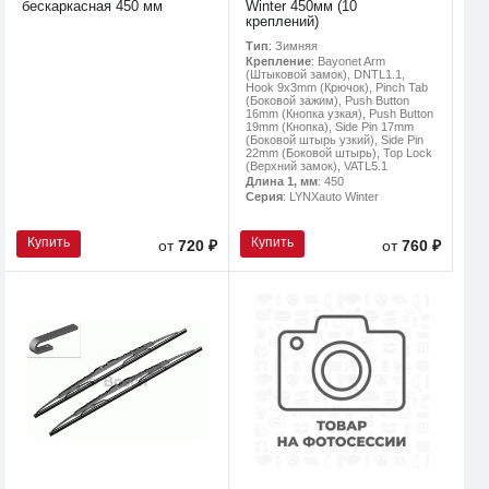
бескаркасная 450 мм
Winter 450мм (10
креплений)
Тип
: Зимняя
Крепление
: Bayonet Arm
(Штыковой замок), DNTL1.1,
Hook 9x3mm (Крючок), Pinch Tab
(Боковой зажим), Push Button
16mm (Кнопка узкая), Push Button
19mm (Кнопка), Side Pin 17mm
(Боковой штырь узкий), Side Pin
22mm (Боковой штырь), Top Lock
(Верхний замок), VATL5.1
Длина 1, мм
: 450
Серия
: LYNXauto Winter
Купить
Купить
от
720 ₽
от
760 ₽