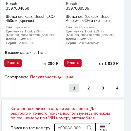
Bosch
Bosch
3397004668
3397008536
Щетка с/о карк. Bosch ECO
Щетка с/о бескарк. Bosch
450мм (Крючок)
Aerotwin 530мм (Крючок)
Тип
: Каркасная
Тип
: Бескаркасная
Крепление
: Hook 9x3mm
Крепление
: Hook 9x3mm
(Крючок), Hook 9x4mm (Крючок)
(Крючок), Hook 9x4mm (Крючок)
Длина 1, мм
: 450
Длина 1, мм
: 530
Серия
: Bosch ECO
Серия
: Bosch Aerotwin
В вашем магазине:
1 шт.
Купить
Купить
от
290 ₽
от
1 030 ₽
Сортировка:
Популярность
Цена
1
2
3
4
Каталог находится в стадии заполнения. Для
быстрого и точного поиска воспользуйтесь поиском
по гос. номеру или VIN номеру автомобиля.
Поиск по гос.номеру