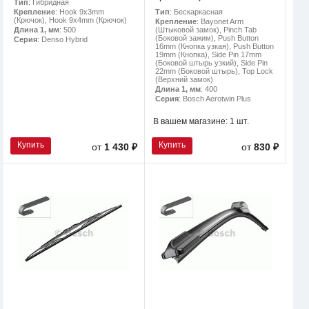
Тип
: Гибридная
Тип
: Бескаркасная
Крепление
: Hook 9x3mm
(Крючок), Hook 9x4mm (Крючок)
Крепление
: Bayonet Arm
(Штыковой замок), Pinch Tab
Длина 1, мм
: 500
(Боковой зажим), Push Button
Серия
: Denso Hybrid
16mm (Кнопка узкая), Push Button
19mm (Кнопка), Side Pin 17mm
(Боковой штырь узкий), Side Pin
22mm (Боковой штырь), Top Lock
(Верхний замок)
Длина 1, мм
: 400
Серия
: Bosch Aerotwin Plus
В вашем магазине:
1 шт.
Купить
Купить
от
1 430 ₽
от
830 ₽