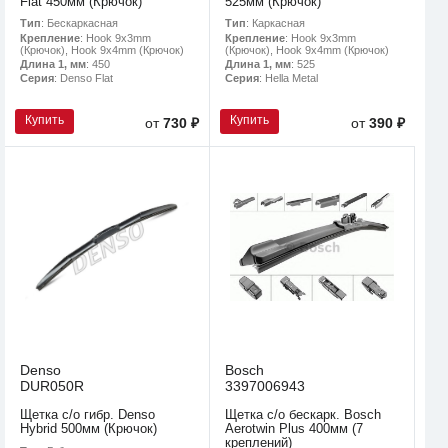
Flat 450мм (Крючок)
525мм (Крючок)
Тип
: Бескаркасная
Тип
: Каркасная
Крепление
: Hook 9x3mm
Крепление
: Hook 9x3mm
(Крючок), Hook 9x4mm (Крючок)
(Крючок), Hook 9x4mm (Крючок)
Длина 1, мм
: 450
Длина 1, мм
: 525
Серия
: Denso Flat
Серия
: Hella Metal
Купить
Купить
от
730 ₽
от
390 ₽
Denso
Bosch
DUR050R
3397006943
Щетка с/о гибр. Denso
Щетка с/о бескарк. Bosch
Hybrid 500мм (Крючок)
Aerotwin Plus 400мм (7
креплений)