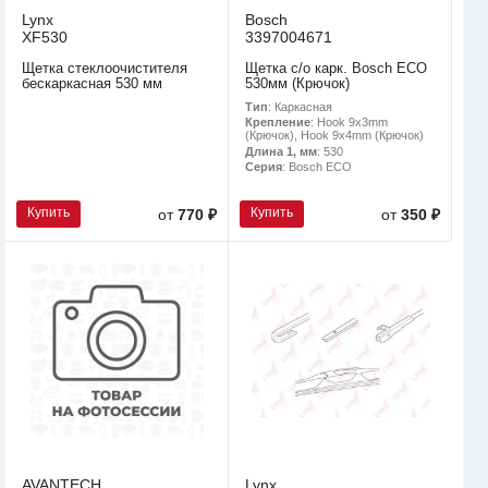
Lynx
Bosch
XF530
3397004671
Щетка стеклоочистителя
Щетка с/о карк. Bosch ECO
бескаркасная 530 мм
530мм (Крючок)
Тип
: Каркасная
Крепление
: Hook 9x3mm
(Крючок), Hook 9x4mm (Крючок)
Длина 1, мм
: 530
Серия
: Bosch ECO
Купить
Купить
от
770 ₽
от
350 ₽
AVANTECH
Lynx