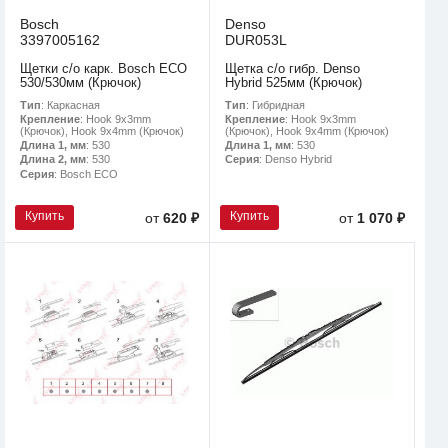
Bosch
Denso
3397005162
DUR053L
Щетки с/о карк. Bosch ECO
Щетка с/о гибр. Denso
530/530мм (Крючок)
Hybrid 525мм (Крючок)
Тип
: Каркасная
Тип
: Гибридная
Крепление
: Hook 9x3mm
Крепление
: Hook 9x3mm
(Крючок), Hook 9x4mm (Крючок)
(Крючок), Hook 9x4mm (Крючок)
Длина 1, мм
: 530
Длина 1, мм
: 530
Длина 2, мм
: 530
Серия
: Denso Hybrid
Серия
: Bosch ECO
Купить
Купить
от
620 ₽
от
1 070 ₽