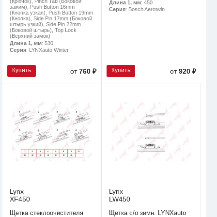
(Крючок), Pinch Tab (Боковой
Длина 1, мм
: 450
зажим), Push Button 16mm
Серия
: Bosch Aerotwin
(Кнопка узкая), Push Button 19mm
(Кнопка), Side Pin 17mm (Боковой
штырь узкий), Side Pin 22mm
(Боковой штырь), Top Lock
(Верхний замок)
Длина 1, мм
: 530
Серия
: LYNXauto Winter
Купить
Купить
от
760 ₽
от
920 ₽
Lynx
Lynx
XF450
LW450
Щетка стеклоочистителя
Щетка с/о зимн. LYNXauto