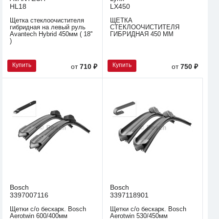
HL18
LX450
Щетка стеклоочистителя
ЩЕТКА
гибридная на левый руль
СТЕКЛООЧИСТИТЕЛЯ
Avantech Hybrid 450мм ( 18''
ГИБРИДНАЯ 450 ММ
)
Купить
Купить
от
710 ₽
от
750 ₽
Bosch
Bosch
3397007116
3397118901
Щетки с/о бескарк. Bosch
Щетки с/о бескарк. Bosch
Aerotwin 600/400мм
Aerotwin 530/450мм