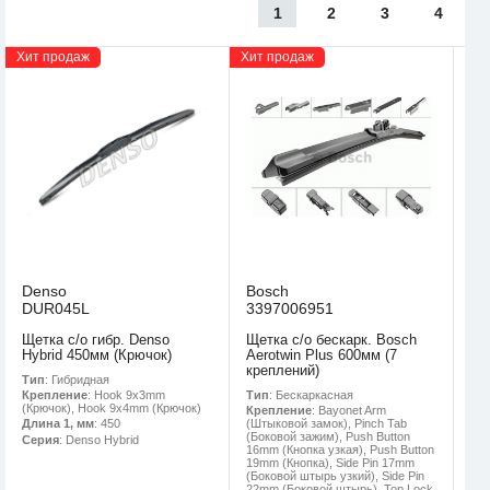
1
2
3
4
Хит продаж
Хит продаж
Denso
Bosch
DUR045L
3397006951
Щетка с/о гибр. Denso
Щетка с/о бескарк. Bosch
Hybrid 450мм (Крючок)
Aerotwin Plus 600мм (7
креплений)
Тип
: Гибридная
Тип
: Бескаркасная
Крепление
: Hook 9x3mm
(Крючок), Hook 9x4mm (Крючок)
Крепление
: Bayonet Arm
(Штыковой замок), Pinch Tab
Длина 1, мм
: 450
(Боковой зажим), Push Button
Серия
: Denso Hybrid
16mm (Кнопка узкая), Push Button
19mm (Кнопка), Side Pin 17mm
(Боковой штырь узкий), Side Pin
22mm (Боковой штырь), Top Lock