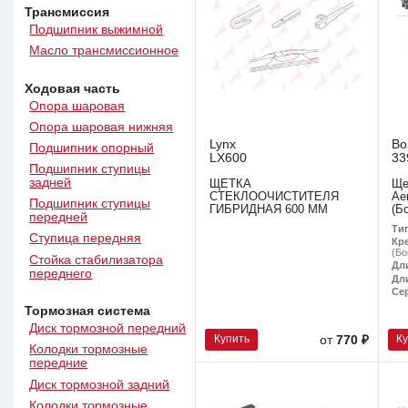
Трансмиссия
Подшипник выжимной
Масло трансмиссионное
Ходовая часть
Опора шаровая
Опора шаровая нижняя
Lynx
Bo
Подшипник опорный
LX600
33
Подшипник ступицы
задней
ЩЕТКА
Ще
СТЕКЛООЧИСТИТЕЛЯ
Ae
Подшипник ступицы
ГИБРИДНАЯ 600 ММ
(Б
передней
Ти
Ступица передняя
Кр
(Бо
Стойка стабилизатора
Дл
переднего
Дл
Се
Тормозная система
Диск тормозной передний
Купить
К
от
770 ₽
Колодки тормозные
передние
Диск тормозной задний
Колодки тормозные