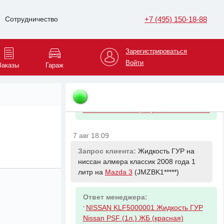
BMW 31316866591
Амортизационная стойка Л Пд
+7 (495) 150-18-88
Сотрудничество
7 авг 18:09
Зарегистрироваться
Запрос клиента:
Антифриз лукойл 1
Войти
литр синий на
Mazda 3
(JMZBK1*****)
Заказы
Гараж
Ответ менеджера:
-
LUKOIL 227387 Антифриз G11
GREEN зелёный (1кг) ЧЕСТНЫЙ ЗНАК
7 авг 18:09
Запрос клиента:
Жидкость ГУР на
ниссан алмера классик 2008 года 1
литр на
Mazda 3
(JMZBK1*****)
Ответ менеджера:
-
NISSAN KLF5000001 Жидкость ГУР
Nissan PSF (1л.) ЖБ (красная)