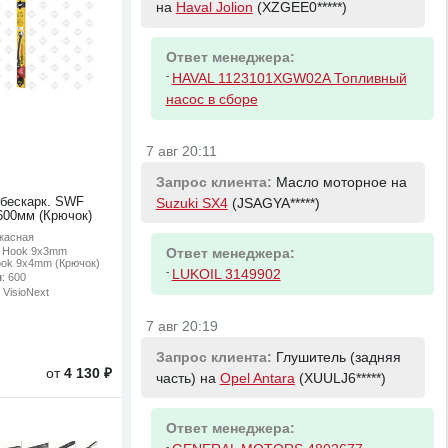
на
Haval Jolion
(XZGEE0*****)
Ответ менеджера:
-
HAVAL 1123101XGW02A Топливный
насос в сборе
7 авг 20:11
Запрос клиента:
Масло моторное на
 бескарк. SWF
Suzuki SX4
(JSAGYA*****)
 600мм (Крючок)
ркасная
: Hook 9x3mm
Ответ менеджера:
ook 9x4mm (Крючок)
-
LUKOIL 3149902
м
: 600
 VisioNext
7 авг 20:19
Запрос клиента:
Глушитель (задняя
от
4 130 ₽
часть) на
Opel Antara
(XUULJ6*****)
Ответ менеджера:
-