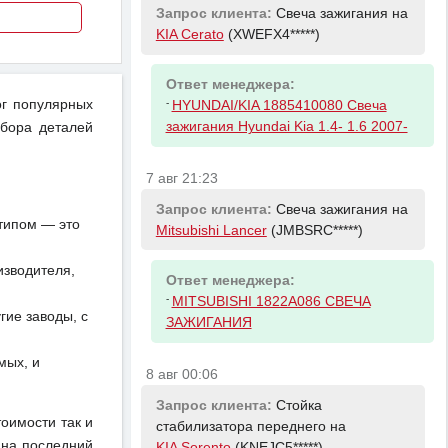
Запрос клиента:
Свеча зажигания на
KIA Cerato
(XWEFX4*****)
Ответ менеджера:
-
ог популярных
HYUNDAI/KIA 1885410080 Свеча
зажигания Hyundai Kia 1.4- 1.6 2007-
дбора деталей
7 авг 21:23
Запрос клиента:
Свеча зажигания на
отипом — это
Mitsubishi Lancer
(JMBSRC*****)
изводителя,
Ответ менеджера:
-
MITSUBISHI 1822A086 СВЕЧА
ие заводы, с
ЗАЖИГАНИЯ
мых, и
8 авг 00:06
Запрос клиента:
Стойка
тоимости так и
стабилизатора переднего на
 на последний
KIA Sorento
(KNEJC5*****)