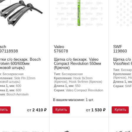
sch
Valeo
SWF
97118938
576078
119860
тки с/о бескарк. Bosch
Щетка с/о бескарк. Valeo
Щетка с/о
rotwin 600/600мм
Compact Revolution 550мм
VisioNext
оковой штырь)
(Крючок)
Тип
: Беска
п
: Бескаркасная
Тип
: Бескаркасная
Крепление
(Крючок), H
епление
: Side Pin 22mm
Крепление
: Hook 9x3mm
ковой штырь)
(Крючок), Hook 9x4mm (Крючок)
Длина 1, м
ина 1, мм
: 600
Длина 1, мм
: 550
Серия
: SWF
ина 2, мм
: 600
Серия
: Valeo Compact Revolution
рия
: Bosch Aerotwin
В вашем магазине:
1 шт.
упить
Купить
Купить
от
2 410 ₽
от
1 530 ₽