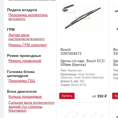
Подача воздуха
Прокладка коллектора
впускного
ГРМ
Датчик вала
распределительного
Ремень ГРМ комплект
Bosch
Bo
3397004672
33
Ремни приводные
Ремень приводной
Щетка с/о карк. Bosch ECO
Ще
550мм (Крючок)
Bo
Тип
: Каркасная
Ти
Головка блока
Крепление
: Hook 9x3mm
Дл
цилиндров
(Крючок), Hook 9x4mm (Крючок)
Се
Прокладка ГБЦ
Длина 1, мм
: 550
Серия
: Bosch ECO
Блок двигателя
Купить
К
от
350 ₽
Кольца поршневые
Сальник вала коленчатого
задний (со стороны
Маховика)