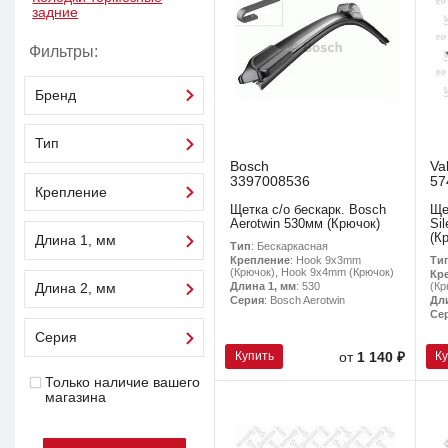
задние
Фильтры:
Бренд
Тип
Bosch
Va
3397008536
57
Крепление
Щетка с/о бескарк. Bosch
Ще
Aerotwin 530мм (Крючок)
Si
(К
Длина 1, мм
Тип
: Бескаркасная
Ти
Крепление
: Hook 9x3mm
(Крючок), Hook 9x4mm (Крючок)
Кр
(Кр
Длина 1, мм
: 530
Длина 2, мм
Дл
Серия
: Bosch Aerotwin
Се
Серия
Купить
К
от
1 140 ₽
Только наличие вашего
магазина