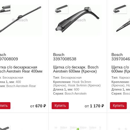
sch
Bosch
Bosch
97008009
3397008538
33970046
тка с/о бескаркасная
Щетка с/о бескарк. Bosch
Щетка с/о
sch Aerotwin Rear 400мм
Aerotwin 600мм (Крючок)
600мм (Кр
п
: Бескаркасная
Тип
: Бескаркасная
Тип
: Каркас
ина 1, мм
: 400
Крепление
: Hook 9x3mm
Крепление
(Крючок), Hook 9x4mm (Крючок)
(Крючок), H
рия
: Bosch Aerotwin Rear
Длина 1, мм
: 600
Длина 1, м
Серия
: Bosch Aerotwin
Серия
: Bos
упить
Купить
Купить
от
670 ₽
от
1 170 ₽