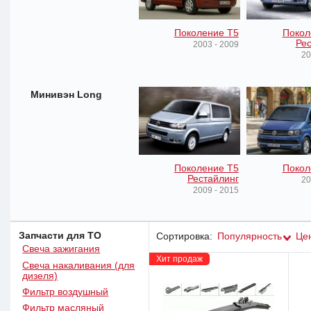
Поколение T5
Покол
Рес
2003 - 2009
20
Минивэн Long
Поколение T5
Покол
Рестайлинг
20
2009 - 2015
Запчасти для ТО
Сортировка:
Популярность
Це
Свеча зажигания
Хит продаж
Свеча накаливания (для
дизеля)
Фильтр воздушный
Фильтр масляный