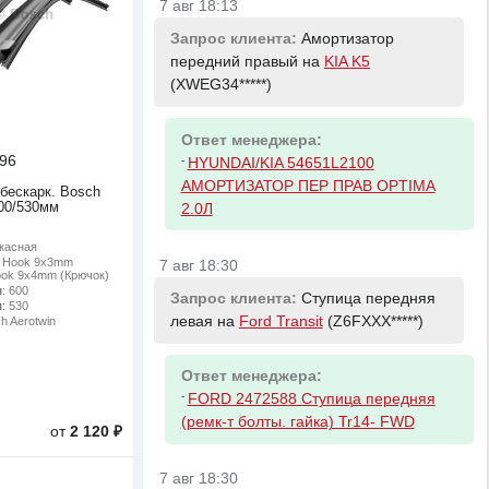
7 авг 18:13
Запрос клиента:
Амортизатор
передний правый на
KIA K5
(XWEG34*****)
Ответ менеджера:
96
-
HYUNDAI/KIA 54651L2100
АМОРТИЗАТОР ПЕР ПРАВ OPTIMA
 бескарк. Bosch
600/530мм
2.0Л
ркасная
: Hook 9x3mm
7 авг 18:30
ook 9x4mm (Крючок)
м
: 600
Запрос клиента:
Ступица передняя
м
: 530
левая на
Ford Transit
(Z6FXXX*****)
ch Aerotwin
Ответ менеджера:
-
FORD 2472588 Ступица передняя
(ремк-т болты. гайка) Tr14- FWD
от
2 120 ₽
7 авг 18:30