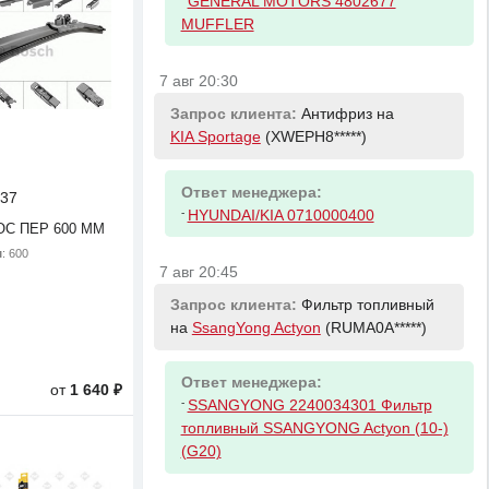
GENERAL MOTORS 4802677
MUFFLER
7 авг 20:30
Запрос клиента:
Антифриз на
KIA Sportage
(XWEPH8*****)
Ответ менеджера:
37
-
HYUNDAI/KIA 0710000400
С ПЕР 600 MM
м
: 600
7 авг 20:45
Запрос клиента:
Фильтр топливный
на
SsangYong Actyon
(RUMA0A*****)
Ответ менеджера:
от
1 640 ₽
-
SSANGYONG 2240034301 Фильтр
топливный SSANGYONG Actyon (10-)
(G20)