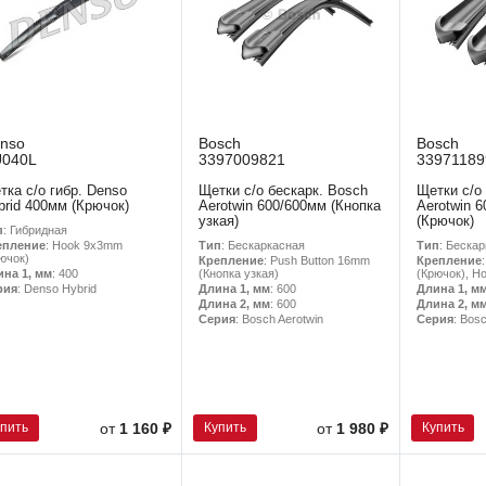
nso
Bosch
Bosch
040L
3397009821
33971189
тка с/о гибр. Denso
Щетки с/о бескарк. Bosch
Щетки с/о
brid 400мм (Крючок)
Aerotwin 600/600мм (Кнопка
Aerotwin 
узкая)
(Крючок)
п
: Гибридная
Тип
: Бескаркасная
Тип
: Беска
епление
: Hook 9x3mm
ючок)
Крепление
: Push Button 16mm
Крепление
(Кнопка узкая)
(Крючок), H
ина 1, мм
: 400
Длина 1, мм
: 600
Длина 1, м
рия
: Denso Hybrid
Длина 2, мм
: 600
Длина 2, м
Серия
: Bosch Aerotwin
Серия
: Bos
упить
Купить
Купить
от
1 160 ₽
от
1 980 ₽