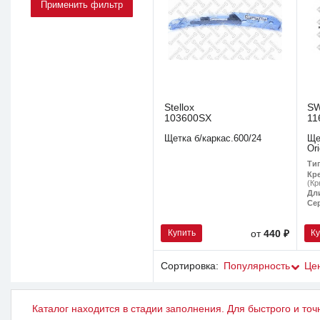
Stellox
S
103600SX
11
Щетка б/каркас.600/24
Ще
Or
Ти
Кр
(Кр
Дл
Се
Купить
К
от
440 ₽
Сортировка:
Популярность
Це
Каталог находится в стадии заполнения. Для быстрого и точ