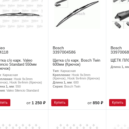
leo
Bosch
Bosch
4118
3397004586
33970068
тка с/о карк. Valeo
Щетка с/о карк. Bosch Twin
ЩЕТК ПЛО
lencio Standard 550мм
600мм (Крючок)
Длина 1, м
рючок)
Тип
: Каркасная
п
: Каркасная
Крепление
: Hook 9x3mm
(Крючок), Hook 9x4mm (Крючок)
епление
: Hook 9x3mm
ючок), Hook 9x4mm (Крючок)
Длина 1, мм
: 600
ина 1, мм
: 550
Серия
: Bosch Twin
рия
: Valeo Silencio Standard
упить
Купить
Купить
от
1 250 ₽
от
850 ₽