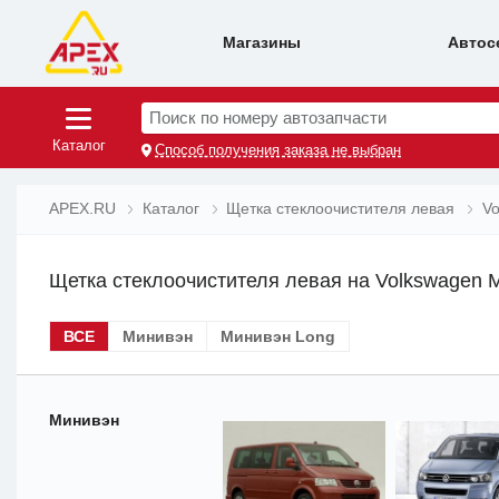
Магазины
Автос
Поиск по номеру автозапчасти
Каталог
Способ получения заказа не выбран
APEX.RU
Каталог
Щетка стеклоочистителя левая
Vo
Щетка стеклоочистителя левая на Volkswagen M
ВСЕ
Минивэн
Минивэн Long
Минивэн