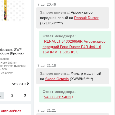
7 авг 20:46
Запрос клиента:
Амортизатор
передний левый на
Renault Duster
(X7LHSR*****)
Ответ менеджера:
-
RENAULT 543026656R Амортизатор
передний Рено Duster F4R 4x4.1.6
 бескарк. SWF
16V K4M. 1.5dCi K9K
 550мм (Крючок)
ркасная
: Hook 9x3mm
7 авг 21:16
ook 9x4mm (Крючок)
м
: 550
 VisioNext
Запрос клиента:
Фильтр масляный
на
Skoda Octavia
(XW8BK6*****)
от
2 810 ₽
Ответ менеджера:
1
2
3
-
VAG 06J115403Q
7 авг 21:21
у автомобиля.