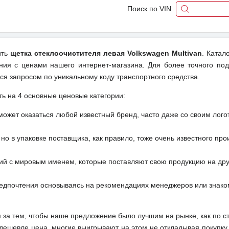
Поиск по VIN
ить
щетка стеклоочистителя левая Volkswagen Multivan
. Катал
ения с ценами нашего интернет-магазина. Для более точного по
ся запросом по уникальному коду транспортного средства.
ть на 4 основные ценовые категории:
может оказаться любой известный бренд, часто даже со своим лог
но в упаковке поставщика, как правило, тоже очень известного про
ий с мировым именем, которые поставляют свою продукцию на друг
редпочтения основываясь на рекомендациях менеджеров или знако
м за тем, чтобы наше предложение было лучшим на рынке, как по с
м дешевле цена, многие выигрывают на этом не откладывая покупку