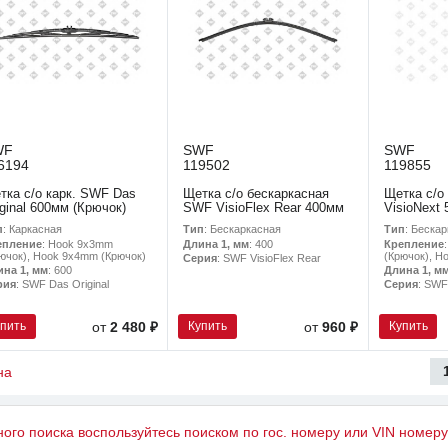
WF
SWF
SWF
6194
119502
119855
тка с/о карк. SWF Das
Щетка с/о бескаркасная
Щетка с/о
iginal 600мм (Крючок)
SWF VisioFlex Rear 400мм
VisioNext
п
: Каркасная
Тип
: Бескаркасная
Тип
: Беска
епление
: Hook 9x3mm
Длина 1, мм
: 400
Крепление
ючок), Hook 9x4mm (Крючок)
(Крючок), H
Серия
: SWF VisioFlex Rear
ина 1, мм
: 600
Длина 1, м
рия
: SWF Das Original
Серия
: SWF
упить
Купить
Купить
от
2 480 ₽
от
960 ₽
на
ного поиска воспользуйтесь поиском по гос. номеру или VIN номер