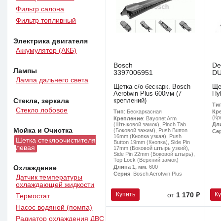
Фильтр салона
Фильтр топливный
Электрика двигателя
Аккумулятор (АКБ)
Bosch
De
Лампы
3397006951
DU
Лампа дальнего света
Щетка с/о бескарк. Bosch
Ще
Aerotwin Plus 600мм (7
Hy
Стекла, зеркала
креплений)
Ти
Стекло лобовое
Тип
: Бескаркасная
Кр
(Кр
Крепление
: Bayonet Arm
(Штыковой замок), Pinch Tab
Дл
Мойка и Очистка
(Боковой зажим), Push Button
Се
16mm (Кнопка узкая), Push
Щетка стеклоочистителя
Button 19mm (Кнопка), Side Pin
левая
17mm (Боковой штырь узкий),
Side Pin 22mm (Боковой штырь),
Top Lock (Верхний замок)
Длина 1, мм
: 600
Охлаждение
Серия
: Bosch Aerotwin Plus
Датчик температуры
охлаждающей жидкости
Купить
К
от
1 170 ₽
Термостат
Насос водяной (помпа)
Радиатор охлаждения ДВС