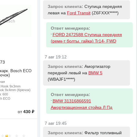
Запрос клиента:
Ступица передняя
левая на
Ford Transit
(Z6FXXX*****)
Ответ менеджера:
-
FORD 2472588 Ступица передняя
(ремк-т болты. гайка) Tr14- FWD
7 авг 19:12
73
Запрос клиента:
Амортизатор
 карк. Bosch ECO
передний левый на
BMW 5
ючок)
(WBAJF1*****)
ная
: Hook 9x3mm
ook 9x4mm (Крючок)
м
: 600
Ответ менеджера:
ch ECO
-
BMW 31316866591
Амортизационная стойка Л Пд
от
430 ₽
7 авг 19:45
Запрос клиента:
Фильтр топливный