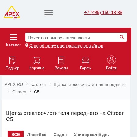
+7 (495) 150-18-88
Поиск по номеру автозапчасти
Каталог
Способ получения заказа не выбран
Подбор
Корзина
Заказы
Гараж
Войти
APEX.RU
Каталог
Щетка стеклоочистителя переднего
Citroen
C5
Щетка стеклоочистителя переднего на Citroen
C5
ВСЕ
Лифтбек
Седан
Универсал 5 дв.