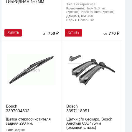
ГИБРИДНАЯ 450 ММ
Тип
: Бескаркасная
Крепление
: Hook 9x3mm
(Крючок), Hook 9x4mm (Крючок)
Длина 1, мм
: 450
Серия
: Denso Flat
Купить
Купить
от
750 ₽
от
770 ₽
Bosch
Bosch
3397004802
3397118951
Щетка стеклоочистителя
Щетки с/о бескарк. Bosch
задняя 290 мм.
Aerotwin 650/475мм
(Боковой штырь)
Тип
: Задняя