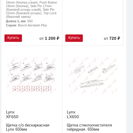
16mm (Кнопка узкая), Push Button
19mm (Кнопка), Side Pin 17mm
(Боковой штырь узкий), Side Pin
22mm (Боковой штырь), Top Lock
(Верхний замок)
Длина 1, мм
: 550
Серия
: Bosch Aerotwin Plus
Купить
Купить
от
1 200 ₽
от
720 ₽
Lynx
Lynx
XF650
LX650
Щетка с/о бескаркасная
Щетка стеклоочистителя
Lynx 650мм
гибридная. 650мм