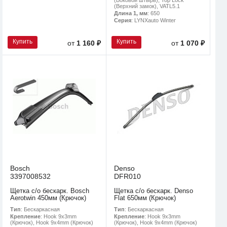
(Верхний замок), VATL5.1
Длина 1, мм
: 650
Серия
: LYNXauto Winter
Купить
Купить
от
1 160 ₽
от
1 070 ₽
Bosch
Denso
3397008532
DFR010
Щетка с/о бескарк. Bosch
Щетка с/о бескарк. Denso
Aerotwin 450мм (Крючок)
Flat 650мм (Крючок)
Тип
: Бескаркасная
Тип
: Бескаркасная
Крепление
: Hook 9x3mm
Крепление
: Hook 9x3mm
(Крючок), Hook 9x4mm (Крючок)
(Крючок), Hook 9x4mm (Крючок)