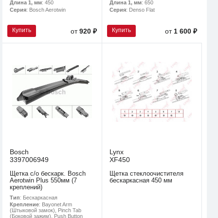
Длина 1, мм
: 450
Длина 1, мм
: 650
Серия
: Bosch Aerotwin
Серия
: Denso Flat
Купить
Купить
от
920 ₽
от
1 600 ₽
Bosch
Lynx
3397006949
XF450
Щетка с/о бескарк. Bosch
Щетка стеклоочистителя
Aerotwin Plus 550мм (7
бескаркасная 450 мм
креплений)
Тип
: Бескаркасная
Крепление
: Bayonet Arm
(Штыковой замок), Pinch Tab
(Боковой зажим), Push Button