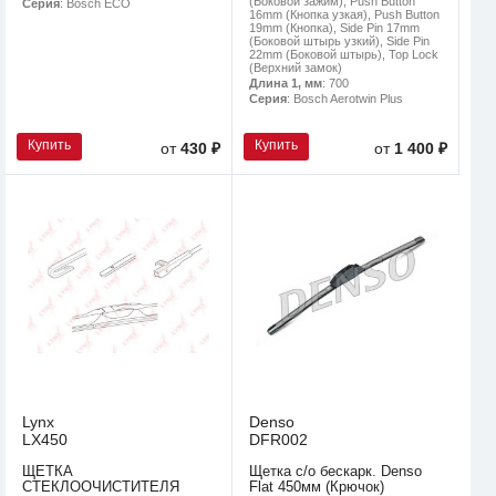
(Боковой зажим), Push Button
Серия
: Bosch ECO
16mm (Кнопка узкая), Push Button
19mm (Кнопка), Side Pin 17mm
(Боковой штырь узкий), Side Pin
22mm (Боковой штырь), Top Lock
(Верхний замок)
Длина 1, мм
: 700
Серия
: Bosch Aerotwin Plus
Купить
Купить
от
430 ₽
от
1 400 ₽
Lynx
Denso
LX450
DFR002
ЩЕТКА
Щетка с/о бескарк. Denso
СТЕКЛООЧИСТИТЕЛЯ
Flat 450мм (Крючок)