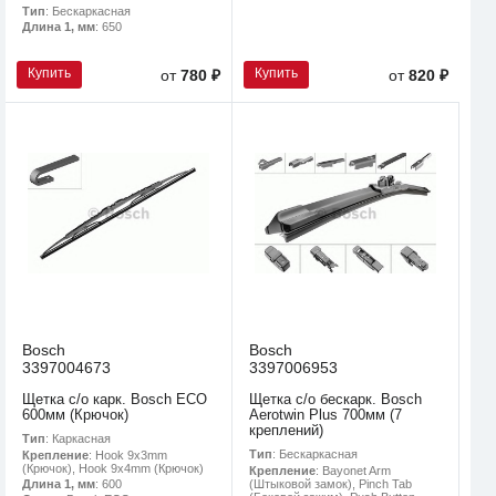
Тип
: Бескаркасная
Длина 1, мм
: 650
Купить
Купить
от
780 ₽
от
820 ₽
Bosch
Bosch
3397004673
3397006953
Щетка с/о карк. Bosch ECO
Щетка с/о бескарк. Bosch
600мм (Крючок)
Aerotwin Plus 700мм (7
креплений)
Тип
: Каркасная
Тип
: Бескаркасная
Крепление
: Hook 9x3mm
(Крючок), Hook 9x4mm (Крючок)
Крепление
: Bayonet Arm
(Штыковой замок), Pinch Tab
Длина 1, мм
: 600