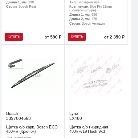
Тип
: Бескаркасная
Длина 1, мм
: 290
Крепление
: Side Pin 22mm
Серия
: Bosch Rear
(Боковой штырь)
Длина 1, мм
: 650
Длина 2, мм
: 475
Серия
: Bosch Aerotwin
Купить
Купить
от
590 ₽
от
2 350 ₽
Bosch
Lynx
3397004668
LX480
Щетка с/о карк. Bosch ECO
Щетка с/о гибридная
450мм (Крючок)
480мм/19 Hook 9х3