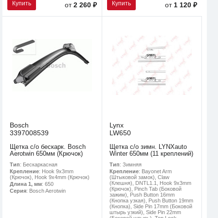
Купить
Купить
от
2 260 ₽
от
1 120 ₽
Bosch
Lynx
3397008539
LW650
Щетка с/о бескарк. Bosch
Щетка с/о зимн. LYNXauto
Aerotwin 650мм (Крючок)
Winter 650мм (11 креплений)
Тип
: Бескаркасная
Тип
: Зимняя
Крепление
: Hook 9x3mm
Крепление
: Bayonet Arm
(Крючок), Hook 9x4mm (Крючок)
(Штыковой замок), Claw
(Клешня), DNTL1.1, Hook 9x3mm
Длина 1, мм
: 650
(Крючок), Pinch Tab (Боковой
Серия
: Bosch Aerotwin
зажим), Push Button 16mm
(Кнопка узкая), Push Button 19mm
(Кнопка), Side Pin 17mm (Боковой
штырь узкий), Side Pin 22mm
(Боковой штырь), Top Lock