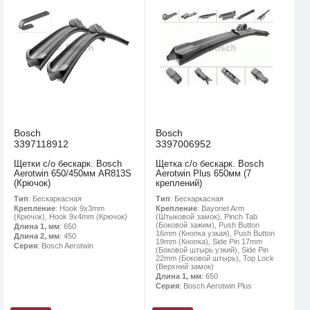
Bosch
Bosch
3397118912
3397006952
Щетки с/о бескарк. Bosch
Щетка с/о бескарк. Bosch
Aerotwin 650/450мм AR813S
Aerotwin Plus 650мм (7
(Крючок)
креплений)
Тип
: Бескаркасная
Тип
: Бескаркасная
Крепление
: Hook 9x3mm
Крепление
: Bayonet Arm
(Крючок), Hook 9x4mm (Крючок)
(Штыковой замок), Pinch Tab
(Боковой зажим), Push Button
Длина 1, мм
: 650
16mm (Кнопка узкая), Push Button
Длина 2, мм
: 450
19mm (Кнопка), Side Pin 17mm
Серия
: Bosch Aerotwin
(Боковой штырь узкий), Side Pin
22mm (Боковой штырь), Top Lock
(Верхний замок)
Длина 1, мм
: 650
Серия
: Bosch Aerotwin Plus