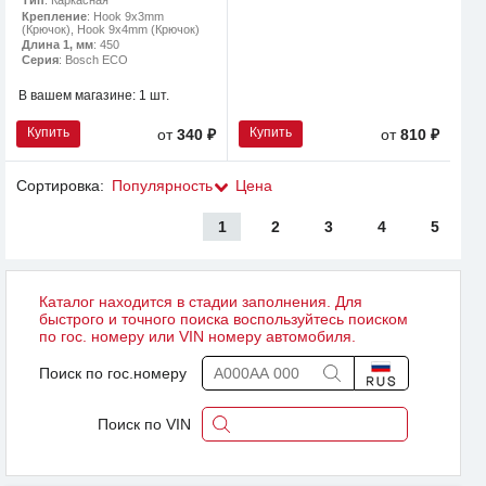
Тип
: Каркасная
Крепление
: Hook 9x3mm
(Крючок), Hook 9x4mm (Крючок)
Длина 1, мм
: 450
Серия
: Bosch ECO
В вашем магазине:
1 шт.
Купить
Купить
от
340 ₽
от
810 ₽
Сортировка:
Популярность
Цена
1
2
3
4
5
Каталог находится в стадии заполнения. Для
быстрого и точного поиска воспользуйтесь поиском
по гос. номеру или VIN номеру автомобиля.
Поиск по гос.номеру
Поиск по VIN