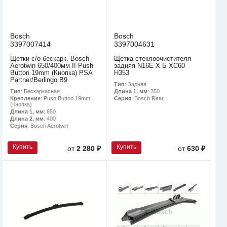
Bosch
Bosch
3397007414
3397004631
Щетки с/о бескарк. Bosch
Щетка стеклоочистителя
Aerotwin 650/400мм II Push
задняя N16E Х Б XC60
Button 19mm (Кнопка) PSA
H353
Partner/Berlingo B9
Тип
: Задняя
Тип
: Бескаркасная
Длина 1, мм
: 350
Крепление
: Push Button 19mm
Серия
: Bosch Rear
(Кнопка)
Длина 1, мм
: 650
Длина 2, мм
: 400
Серия
: Bosch Aerotwin
Купить
Купить
от
2 280 ₽
от
630 ₽