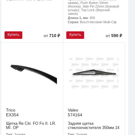
зажим), Push Button 19mm
(Кнопка), Side Pin 22mm (Боковой
штырь), Top Lock (Верхний
замок)
Длина 1, мм
: 400
Серия
: Bosch Aerotwin Multi-Clip
Купить
Купить
от
710 ₽
от
590 ₽
Trico
Valeo
EX354
574164
Щетка Re Citr. FO Fo II. LR.
Задняя щетка
MI. OP
стеклоочистителя 350мм.14
Тип
: Задняя
Тип
: Задняя