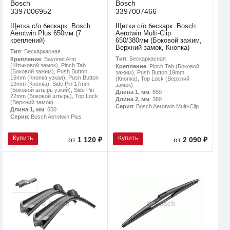
Bosch
Bosch
3397006952
3397007466
Щетка с/о бескарк. Bosch
Щетки с/о бескарк. Bosch
Aerotwin Plus 650мм (7
Aerotwin Multi-Clip
креплений)
650/380мм (Боковой зажим,
Верхний замок, Кнопка)
Тип
: Бескаркасная
Тип
: Бескаркасная
Крепление
: Bayonet Arm
(Штыковой замок), Pinch Tab
Крепление
: Pinch Tab (Боковой
(Боковой зажим), Push Button
зажим), Push Button 19mm
16mm (Кнопка узкая), Push Button
(Кнопка), Top Lock (Верхний
19mm (Кнопка), Side Pin 17mm
замок)
(Боковой штырь узкий), Side Pin
Длина 1, мм
: 650
22mm (Боковой штырь), Top Lock
Длина 2, мм
: 380
(Верхний замок)
Серия
: Bosch Aerotwin Multi-Clip
Длина 1, мм
: 650
Серия
: Bosch Aerotwin Plus
Купить
Купить
от
1 120 ₽
от
2 090 ₽