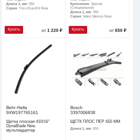
Длина 1, мм
: 350
Крепление
: Special
(Специальное)
Серия
: Trico ExactFit Rear
Длина 1, мм
: 350
Серия
: Valeo Silencio Rear
Купить
Купить
от
1 220 ₽
от
650 ₽
Behr-Hella
Bosch
9XW197765161
3397006838
Щетка плоская 410/16''
ЩЕТК ПЛОС ПЕР 650 MM
DynaBlade New.
Длина 1, мм
: 650
мультиадаптер