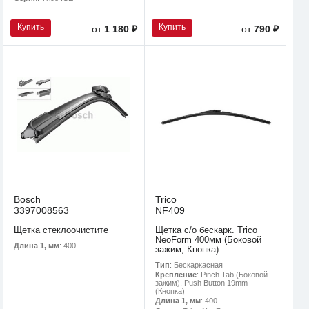
Купить
Купить
от
1 180 ₽
от
790 ₽
Bosch
Trico
3397008563
NF409
Щетка стеклоочистите
Щетка с/о бескарк. Trico
NeoForm 400мм (Боковой
Длина 1, мм
: 400
зажим, Кнопка)
Тип
: Бескаркасная
Крепление
: Pinch Tab (Боковой
зажим), Push Button 19mm
(Кнопка)
Длина 1, мм
: 400