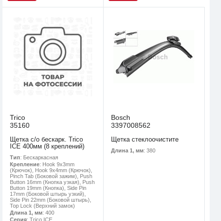
Trico
Bosch
35160
3397008562
Щетка с/о бескарк. Trico
Щетка стеклоочистите
ICE 400мм (8 креплений)
Длина 1, мм
: 380
Тип
: Бескаркасная
Крепление
: Hook 9x3mm
(Крючок), Hook 9x4mm (Крючок),
Pinch Tab (Боковой зажим), Push
Button 16mm (Кнопка узкая), Push
Button 19mm (Кнопка), Side Pin
17mm (Боковой штырь узкий),
Side Pin 22mm (Боковой штырь),
Top Lock (Верхний замок)
Длина 1, мм
: 400
Серия
: Trico ICE