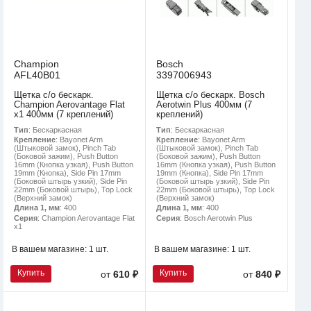
Champion
Bosch
AFL40B01
3397006943
Щетка с/о бескарк.
Щетка с/о бескарк. Bosch
Champion Aerovantage Flat
Aerotwin Plus 400мм (7
x1 400мм (7 креплений)
креплений)
Тип
: Бескаркасная
Тип
: Бескаркасная
Крепление
: Bayonet Arm
Крепление
: Bayonet Arm
(Штыковой замок), Pinch Tab
(Штыковой замок), Pinch Tab
(Боковой зажим), Push Button
(Боковой зажим), Push Button
16mm (Кнопка узкая), Push Button
16mm (Кнопка узкая), Push Button
19mm (Кнопка), Side Pin 17mm
19mm (Кнопка), Side Pin 17mm
(Боковой штырь узкий), Side Pin
(Боковой штырь узкий), Side Pin
22mm (Боковой штырь), Top Lock
22mm (Боковой штырь), Top Lock
(Верхний замок)
(Верхний замок)
Длина 1, мм
: 400
Длина 1, мм
: 400
Серия
: Champion Aerovantage Flat
Серия
: Bosch Aerotwin Plus
x1
В вашем магазине:
1 шт.
В вашем магазине:
1 шт.
Купить
Купить
от
610 ₽
от
840 ₽