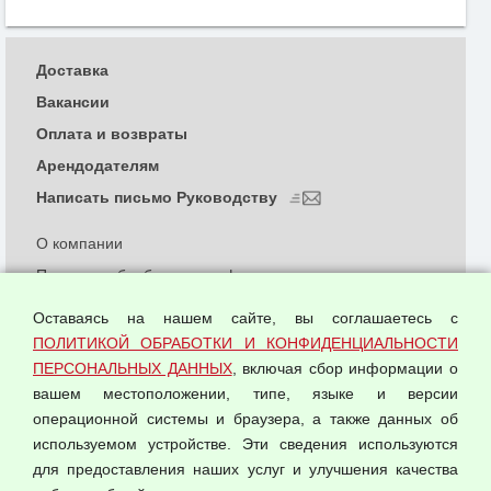
Доставка
Вакансии
Оплата и возвраты
Арендодателям
Написать письмо Руководству
О компании
Политика обработки и конфиденциальности
персональных данных
Оставаясь на нашем сайте, вы соглашаетесь с
Согласием на обработку персональных данных
ПОЛИТИКОЙ ОБРАБОТКИ И КОНФИДЕНЦИАЛЬНОСТИ
Оферта оптовой купли-продажи
ПЕРСОНАЛЬНЫХ ДАННЫХ
, включая сбор информации о
Публичная оферта
вашем местоположении, типе, языке и версии
операционной системы и браузера, а также данных об
используемом устройстве. Эти сведения используются
для предоставления наших услуг и улучшения качества
© 2026 ООО "Феникс"