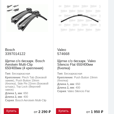
Bosch
Valeo
3397014122
574668
Щетки с/о бескарк. Bosch
Щетки с/о бескарк. Valeo
Aerotwin Multi-Clip
Silencio Flat 650/400мм
650/400мм (4 крепления)
(Кнопка)
Тип
: Бескаркасная
Тип
: Бескаркасная
Крепление
: Pinch Tab (Боковой
Крепление
: Push Button 19mm
зажим), Push Button 19mm
(Кнопка)
(Кнопка), Side Pin 22mm (Боковой
Длина 1, мм
: 650
штырь), Top Lock (Верхний
Длина 2, мм
: 400
замок)
Серия
: Valeo Silencio Flat
Длина 1, мм
: 650
Длина 2, мм
: 400
Серия
: Bosch Aerotwin Multi-Clip
Купить
Купить
от
2 290 ₽
от
1 950 ₽