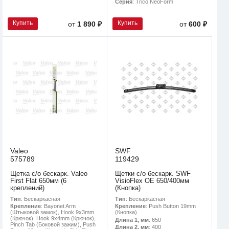
Серия
: Trico NeoForm
Купить
Купить
от
1 890 ₽
от
600 ₽
Valeo
SWF
575789
119429
Щетка с/о бескарк. Valeo
Щетки с/о бескарк. SWF
First Flat 650мм (6
VisioFlex OE 650/400мм
креплений)
(Кнопка)
Тип
: Бескаркасная
Тип
: Бескаркасная
Крепление
: Bayonet Arm
Крепление
: Push Button 19mm
(Штыковой замок), Hook 9x3mm
(Кнопка)
(Крючок), Hook 9x4mm (Крючок),
Длина 1, мм
: 650
Pinch Tab (Боковой зажим), Push
Длина 2, мм
: 400