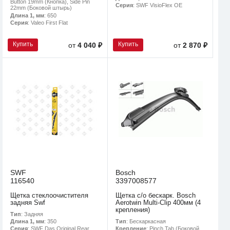
Button 19mm (Кнопка), Side Pin
Серия
: SWF VisioFlex OE
22mm (Боковой штырь)
Длина 1, мм
: 650
Серия
: Valeo First Flat
Купить
Купить
от
4 040 ₽
от
2 870 ₽
SWF
Bosch
116540
3397008577
Щетка стеклоочистителя
Щетка с/о бескарк. Bosch
задняя Swf
Aerotwin Multi-Clip 400мм (4
крепления)
Тип
: Задняя
Тип
: Бескаркасная
Длина 1, мм
: 350
Крепление
: Pinch Tab (Боковой
Серия
: SWF Das Original Rear