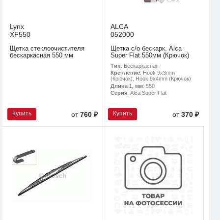
Lynx
ALCA
XF550
052000
Щетка стеклоочистителя
Щетка с/о бескарк. Alca
бескаркасная 550 мм
Super Flat 550мм (Крючок)
Тип
: Бескаркасная
Крепление
: Hook 9x3mm
(Крючок), Hook 9x4mm (Крючок)
Длина 1, мм
: 550
Серия
: Alca Super Flat
Купить
Купить
от
760 ₽
от
370 ₽