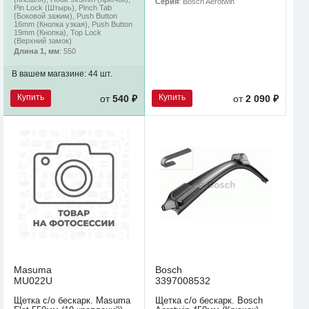
Серия
: Bosch Aerotwin
Pin Lock (Штырь), Pinch Tab
(Боковой зажим), Push Button
16mm (Кнопка узкая), Push Button
19mm (Кнопка), Top Lock
(Верхний замок)
Длина 1, мм
: 550
В вашем магазине:
44 шт.
Купить
Купить
от
540 ₽
от
2 090 ₽
Masuma
Bosch
MU022U
3397008532
Щетка с/о бескарк. Masuma
Щетка с/о бескарк. Bosch