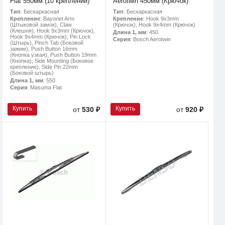
Flat 550мм (10 креплений)
Aerotwin 450мм (Крючок)
Тип
: Бескаркасная
Тип
: Бескаркасная
Крепление
: Bayonet Arm
Крепление
: Hook 9x3mm
(Штыковой замок), Claw
(Крючок), Hook 9x4mm (Крючок)
(Клешня), Hook 9x3mm (Крючок),
Длина 1, мм
: 450
Hook 9x4mm (Крючок), Pin Lock
Серия
: Bosch Aerotwin
(Штырь), Pinch Tab (Боковой
зажим), Push Button 16mm
(Кнопка узкая), Push Button 19mm
(Кнопка), Side Mounting (Боковое
крепление), Side Pin 22mm
(Боковой штырь)
Длина 1, мм
: 550
Серия
: Masuma Flat
Купить
Купить
от
530 ₽
от
920 ₽