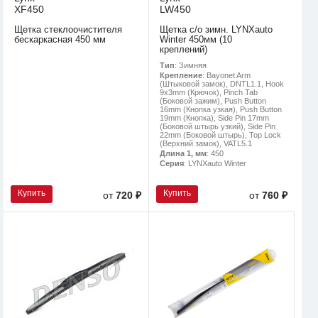
XF450
LW450
Щетка стеклоочистителя
Щетка с/о зимн. LYNXauto
бескаркасная 450 мм
Winter 450мм (10
креплений)
Тип
: Зимняя
Крепление
: Bayonet Arm
(Штыковой замок), DNTL1.1, Hook
9x3mm (Крючок), Pinch Tab
(Боковой зажим), Push Button
16mm (Кнопка узкая), Push Button
19mm (Кнопка), Side Pin 17mm
(Боковой штырь узкий), Side Pin
22mm (Боковой штырь), Top Lock
(Верхний замок), VATL5.1
Длина 1, мм
: 450
Серия
: LYNXauto Winter
Купить
Купить
от
720 ₽
от
760 ₽