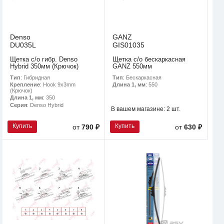
Denso
GANZ
DU035L
GIS01035
Щетка с/о гибр. Denso
Щетка с/о бескаркасная
Hybrid 350мм (Крючок)
GANZ 550мм
Тип
: Гибридная
Тип
: Бескаркасная
Крепление
: Hook 9x3mm
Длина 1, мм
: 550
(Крючок)
Длина 1, мм
: 350
Серия
: Denso Hybrid
В вашем магазине:
2 шт.
Купить
Купить
от
790 ₽
от
630 ₽