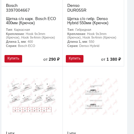
Bosch
Denso
3397004667
DUR055R
Щетка с/о карк. Bosch ECO
Щетка с/о гибр. Denso
400мм (Крючок)
Hybrid 550мм (Крючок)
Тип
: Каркасная
Тип
: Гибридная
Крепление
: Hook 9x3mm
Крепление
: Hook 9x3mm
(Крючок), Hook 9x4mm (Крючок)
(Крючок), Hook 9x4mm (Крючок)
Длина 1, мм
: 400
Длина 1, мм
: 550
Серия
: Bosch ECO
Серия
: Denso Hybrid
Купить
Купить
от
290 ₽
от
1 380 ₽
Lynx
Lynx