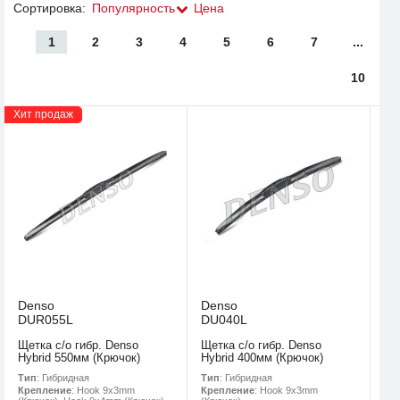
Сортировка:
Популярность
Цена
1
2
3
4
5
6
7
...
10
Хит продаж
Denso
Denso
DUR055L
DU040L
Щетка с/о гибр. Denso
Щетка с/о гибр. Denso
Hybrid 550мм (Крючок)
Hybrid 400мм (Крючок)
Тип
: Гибридная
Тип
: Гибридная
Крепление
: Hook 9x3mm
Крепление
: Hook 9x3mm