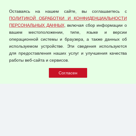
персональных данных
Оставаясь на нашем сайте, вы соглашаетесь с
Согласием на обработку персональных данных
ПОЛИТИКОЙ ОБРАБОТКИ И КОНФИДЕНЦИАЛЬНОСТИ
Оферта оптовой купли-продажи
ПЕРСОНАЛЬНЫХ ДАННЫХ
, включая сбор информации о
Публичная оферта
вашем местоположении, типе, языке и версии
операционной системы и браузера, а также данных об
используемом устройстве. Эти сведения используются
для предоставления наших услуг и улучшения качества
© 2026 ООО "Феникс"
работы веб-сайта и сервисов.
Все права защищены.