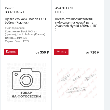
Bosch
AVANTECH
3397004671
HL18
Щетка с/о карк. Bosch ECO
Щетка стеклоочистителя
530мм (Крючок)
гибридная на левый руль
Avantech Hybrid 450мм ( 18''
Тип
: Каркасная
)
Крепление
: Hook 9x3mm
(Крючок), Hook 9x4mm (Крючок)
Длина 1, мм
: 530
Серия
: Bosch ECO
Купить
Купить
от
350 ₽
от
710 ₽