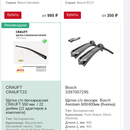
Серия
: Bosch Aerotwin
Серия
: Bosch ECO
Купить
Купить
от
980 ₽
от
350 ₽
Рекомендуем
CRAUFT
Bosch
CRAUFT22
3397007295
Щетка с/о бескаркасная
Щетки с/о бескарк. Bosch
CRAUFT 550 мм. / 22
Aerotwin 600/400мм (Кнопка)
дюйма (12 адаптеров в
Тип
: Бескаркасная
комплекте)
Крепление
: Push Button 19mm
(Кнопка)
Тип
: Бескаркасная
Длина 1, мм
: 600
Крепление
: Bayonet Arm
(Штыковой замок), Claw
Длина 2, мм
: 400
(Клешня), Hook 9x3mm (Крючок),