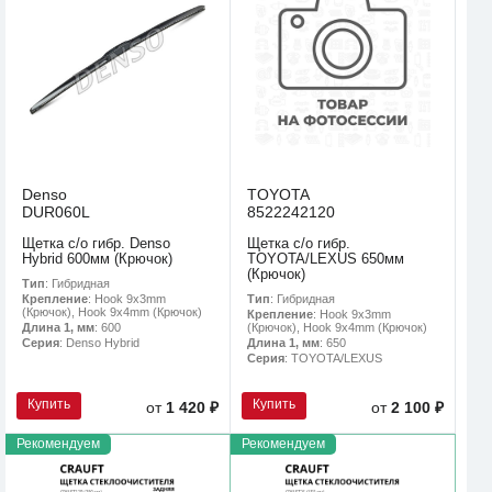
Denso
TOYOTA
DUR060L
8522242120
Щетка с/о гибр. Denso
Щетка с/о гибр.
Hybrid 600мм (Крючок)
TOYOTA/LEXUS 650мм
(Крючок)
Тип
: Гибридная
Тип
: Гибридная
Крепление
: Hook 9x3mm
(Крючок), Hook 9x4mm (Крючок)
Крепление
: Hook 9x3mm
(Крючок), Hook 9x4mm (Крючок)
Длина 1, мм
: 600
Длина 1, мм
: 650
Серия
: Denso Hybrid
Серия
: TOYOTA/LEXUS
Купить
Купить
от
1 420 ₽
от
2 100 ₽
Рекомендуем
Рекомендуем