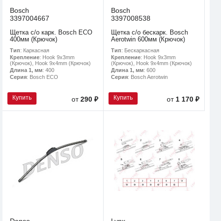
Bosch
Bosch
3397004667
3397008538
Щетка с/о карк. Bosch ECO
Щетка с/о бескарк. Bosch
400мм (Крючок)
Aerotwin 600мм (Крючок)
Тип
: Каркасная
Тип
: Бескаркасная
Крепление
: Hook 9x3mm
Крепление
: Hook 9x3mm
(Крючок), Hook 9x4mm (Крючок)
(Крючок), Hook 9x4mm (Крючок)
Длина 1, мм
: 400
Длина 1, мм
: 600
Серия
: Bosch ECO
Серия
: Bosch Aerotwin
Купить
Купить
от
290 ₽
от
1 170 ₽