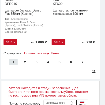
Denso
Lynx
DFR010
XF600
Щетка с/о бескарк. Denso
Щетка стеклоочистителя
Flat 650мм (Крючок)
бескаркасная 600 мм
Тип
: Бескаркасная
Крепление
: Hook 9x3mm
(Крючок), Hook 9x4mm (Крючок)
Длина 1, мм
: 650
Серия
: Denso Flat
Купить
Купить
от
1 600 ₽
от
770 ₽
Сортировка:
Популярность
Цена
1
2
3
4
5
6
7
...
11
Каталог находится в стадии заполнения. Для
быстрого и точного поиска воспользуйтесь поиском
по гос. номеру или VIN номеру автомобиля.
Поиск по гос.номеру