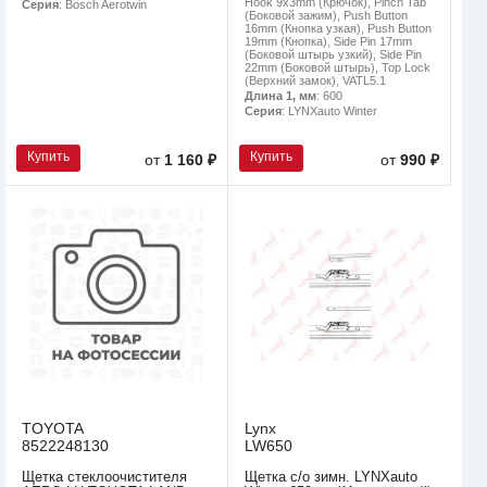
Hook 9x3mm (Крючок), Pinch Tab
Серия
: Bosch Aerotwin
(Боковой зажим), Push Button
16mm (Кнопка узкая), Push Button
19mm (Кнопка), Side Pin 17mm
(Боковой штырь узкий), Side Pin
22mm (Боковой штырь), Top Lock
(Верхний замок), VATL5.1
Длина 1, мм
: 600
Серия
: LYNXauto Winter
Купить
Купить
от
1 160 ₽
от
990 ₽
TOYOTA
Lynx
8522248130
LW650
Щетка стеклоочистителя
Щетка с/о зимн. LYNXauto