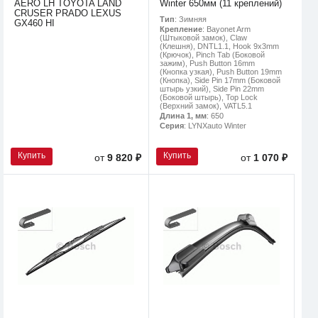
AERO LH TOYOTA LAND
Winter 650мм (11 креплений)
CRUSER PRADO LEXUS
Тип
: Зимняя
GX460 HI
Крепление
: Bayonet Arm
(Штыковой замок), Claw
(Клешня), DNTL1.1, Hook 9x3mm
(Крючок), Pinch Tab (Боковой
зажим), Push Button 16mm
(Кнопка узкая), Push Button 19mm
(Кнопка), Side Pin 17mm (Боковой
штырь узкий), Side Pin 22mm
(Боковой штырь), Top Lock
(Верхний замок), VATL5.1
Длина 1, мм
: 650
Серия
: LYNXauto Winter
Купить
Купить
от
9 820 ₽
от
1 070 ₽