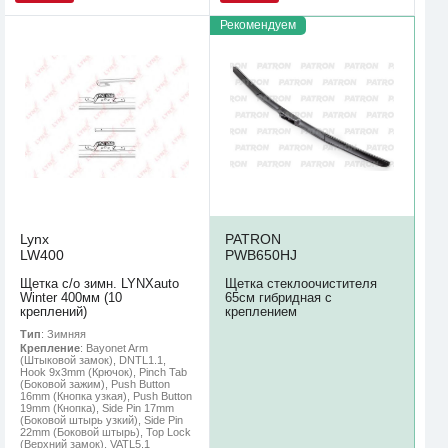
Рекомендуем
Lynx
PATRON
LW400
PWB650HJ
Щетка с/о зимн. LYNXauto
Щетка стеклоочистителя
Winter 400мм (10
65см гибридная с
креплений)
креплением
Тип
: Зимняя
Крепление
: Bayonet Arm
(Штыковой замок), DNTL1.1,
Hook 9x3mm (Крючок), Pinch Tab
(Боковой зажим), Push Button
16mm (Кнопка узкая), Push Button
19mm (Кнопка), Side Pin 17mm
(Боковой штырь узкий), Side Pin
22mm (Боковой штырь), Top Lock
(Верхний замок), VATL5.1