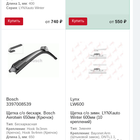
Длина 1, мм
: 400
Серия
: LYNXauto Winter
Купить
Купить
от
740 ₽
от
550 ₽
Bosch
Lynx
3397008539
LW600
Щетка с/о бескарк. Bosch
Щетка с/о зимн. LYNXauto
Aerotwin 650мм (Крючок)
Winter 600мм (10
креплений)
Тип
: Бескаркасная
Тип
: Зимняя
Крепление
: Hook 9x3mm
(Крючок), Hook 9x4mm (Крючок)
Крепление
: Bayonet Arm
(Штыковой замок), DNTL1.1,
Длина 1, мм
: 650