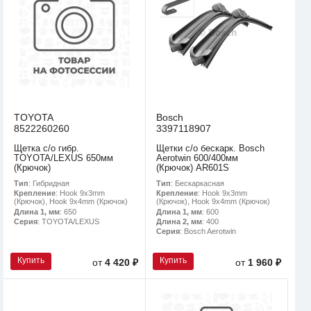
TOYOTA
Bosch
8522260260
3397118907
Щетка с/о гибр.
Щетки с/о бескарк. Bosch
TOYOTA/LEXUS 650мм
Aerotwin 600/400мм
(Крючок)
(Крючок) AR601S
Тип
: Гибридная
Тип
: Бескаркасная
Крепление
: Hook 9x3mm
Крепление
: Hook 9x3mm
(Крючок), Hook 9x4mm (Крючок)
(Крючок), Hook 9x4mm (Крючок)
Длина 1, мм
: 650
Длина 1, мм
: 600
Серия
: TOYOTA/LEXUS
Длина 2, мм
: 400
Серия
: Bosch Aerotwin
Купить
Купить
от
4 420 ₽
от
1 960 ₽