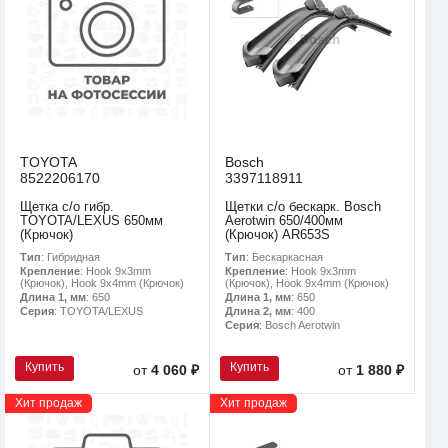
TOYOTA
Bosch
8522206170
3397118911
Щетка с/о гибр.
Щетки с/о бескарк. Bosch
TOYOTA/LEXUS 650мм
Aerotwin 650/400мм
(Крючок)
(Крючок) AR653S
Тип
: Гибридная
Тип
: Бескаркасная
Крепление
: Hook 9x3mm
Крепление
: Hook 9x3mm
(Крючок), Hook 9x4mm (Крючок)
(Крючок), Hook 9x4mm (Крючок)
Длина 1, мм
: 650
Длина 1, мм
: 650
Серия
: TOYOTA/LEXUS
Длина 2, мм
: 400
Серия
: Bosch Aerotwin
Купить
Купить
от
4 060 ₽
от
1 880 ₽
Хит продаж
Хит продаж