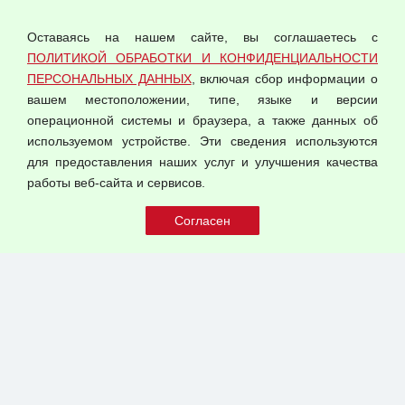
Политика обработки и конфиденциальности
персональных данных
Оставаясь на нашем сайте, вы соглашаетесь с
Согласием на обработку персональных данных
ПОЛИТИКОЙ ОБРАБОТКИ И КОНФИДЕНЦИАЛЬНОСТИ
Оферта оптовой купли-продажи
ПЕРСОНАЛЬНЫХ ДАННЫХ
, включая сбор информации о
Публичная оферта
вашем местоположении, типе, языке и версии
операционной системы и браузера, а также данных об
используемом устройстве. Эти сведения используются
для предоставления наших услуг и улучшения качества
© 2026 ООО "Феникс"
работы веб-сайта и сервисов.
Все права защищены.