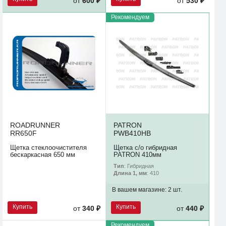
от
600 ₽
от
530 ₽
Рекомендуем
ROADRUNNER
PATRON
RR650F
PWB410HB
Щетка стеклоочистителя
Щетка с/о гибридная
бескаркасная 650 мм
PATRON 410мм
Тип
: Гибридная
Длина 1, мм
: 410
В вашем магазине:
2 шт.
Купить
Купить
от
340 ₽
от
440 ₽
Рекомендуем