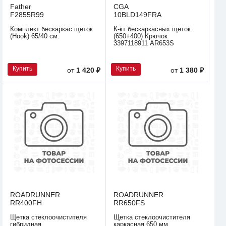
Father
CGA
F2855R99
10BLD149FRA
Комплект бескаркас.щеток
К-кт бескаркасных щеток
(Hook) 65/40 см.
(650+400) Крючок
3397118911 AR653S
Купить
Купить
от
1 420 ₽
от
1 380 ₽
ROADRUNNER
ROADRUNNER
RR400FH
RR650FS
Щетка стеклоочистителя
Щетка стеклоочистителя
гибридная
каркасная 650 мм