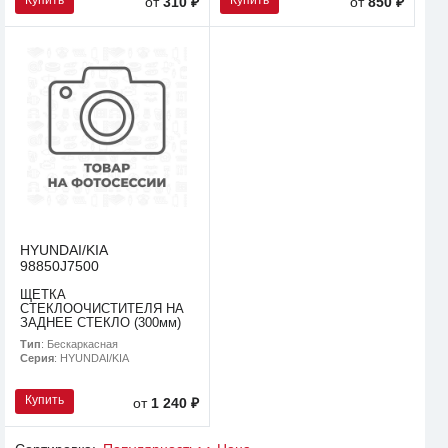
от
310 ₽
от
850 ₽
HYUNDAI/KIA
98850J7500
ЩЕТКА
СТЕКЛООЧИСТИТЕЛЯ НА
ЗАДНЕЕ СТЕКЛО (300мм)
Тип
: Бескаркасная
Серия
: HYUNDAI/KIA
Купить
от
1 240 ₽