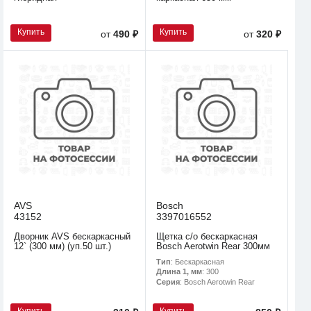
Купить
Купить
от
490 ₽
от
320 ₽
AVS
Bosch
43152
3397016552
Дворник AVS бескаркасный
Щетка с/о бескаркасная
12` (300 мм) (уп.50 шт.)
Bosch Aerotwin Rear 300мм
Тип
: Бескаркасная
Длина 1, мм
: 300
Серия
: Bosch Aerotwin Rear
Купить
Купить