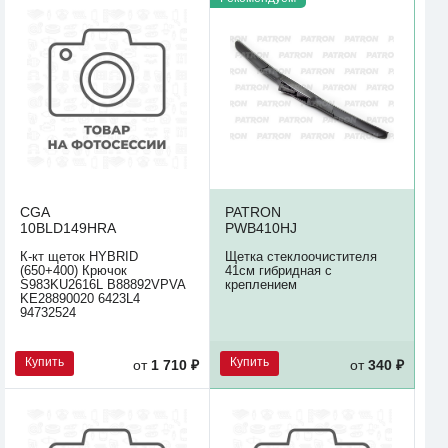
CGA
PATRON
10BLD149HRA
PWB410HJ
К-кт щеток HYBRID
Щетка стеклоочистителя
(650+400) Крючок
41см гибридная с
S983KU2616L B88892VPVA
креплением
KE28890020 6423L4
94732524
Купить
Купить
от
1 710 ₽
от
340 ₽