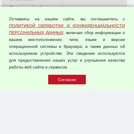
Политика обработки и конфиденциальности
персональных данных
Оставаясь на нашем сайте, вы соглашаетесь с
Согласием на обработку персональных данных
ПОЛИТИКОЙ ОБРАБОТКИ И КОНФИДЕНЦИАЛЬНОСТИ
Оферта оптовой купли-продажи
ПЕРСОНАЛЬНЫХ ДАННЫХ
, включая сбор информации о
Публичная оферта
вашем местоположении, типе, языке и версии
операционной системы и браузера, а также данных об
используемом устройстве. Эти сведения используются
для предоставления наших услуг и улучшения качества
© 2026 ООО "Феникс"
работы веб-сайта и сервисов.
Все права защищены.