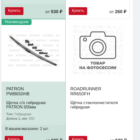
Купить
Купить
от
530 ₽
от
260 ₽
Рекомендуем
PATRON
ROADRUNNER
PWB650HB
RR650FH
Щетка с/о гибридная
Щётка стеклоочистителя
PATRON 650мм
гибридная
Тип
: Гибридная
Длина 1, мм
: 650
В вашем магазине:
2 шт.
Купить
Купить