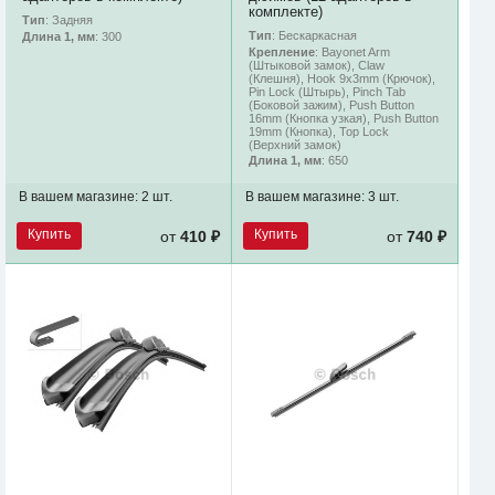
комплекте)
Тип
: Задняя
Тип
: Бескаркасная
Длина 1, мм
: 300
Крепление
: Bayonet Arm
(Штыковой замок), Claw
(Клешня), Hook 9x3mm (Крючок),
Pin Lock (Штырь), Pinch Tab
(Боковой зажим), Push Button
16mm (Кнопка узкая), Push Button
19mm (Кнопка), Top Lock
(Верхний замок)
Длина 1, мм
: 650
В вашем магазине:
2 шт.
В вашем магазине:
3 шт.
Купить
Купить
от
410 ₽
от
740 ₽