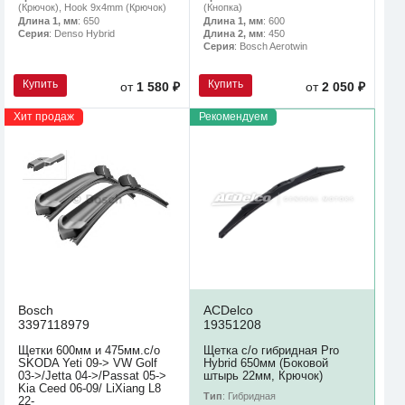
(Крючок), Hook 9x4mm (Крючок)
(Кнопка)
Длина 1, мм
: 650
Длина 1, мм
: 600
Серия
: Denso Hybrid
Длина 2, мм
: 450
Серия
: Bosch Aerotwin
Купить
Купить
от
1 580 ₽
от
2 050 ₽
Хит продаж
Рекомендуем
Bosch
ACDelco
3397118979
19351208
Щетки 600мм и 475мм.с/о
Щетка с/о гибридная Pro
SKODA Yeti 09-> VW Golf
Hybrid 650мм (Боковой
03->/Jetta 04->/Passat 05->
штырь 22мм, Крючок)
Kia Ceed 06-09/ LiXiang L8
Тип
: Гибридная
22-