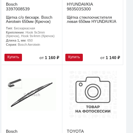
Bosch
HYUNDAI/KIA
3397008539
983503S300
Щетка с/о бескарк. Bosch
Щётка стеклоочистителя
Aerotwin 650мм (Крючок)
левая 650мм HYUNDAI/KIA
Тип
: Бескаркасная
Крепление
: Hook 9x3mm
(Крючок), Hook 9x4mm (Крючок)
Длина 1, мм
: 650
Серия
: Bosch Aerotwin
Купить
Купить
от
1 160 ₽
от
1 140 ₽
Bosch
TOYOTA