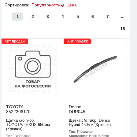
Сортировка:
Популярность
Цена
1
2
3
4
5
6
7
...
18
Хит продаж
Хит продаж
TOYOTA
Denso
8522206170
DUR045L
Щетка с/о гибр.
Щетка с/о гибр. Denso
TOYOTA/LEXUS 650мм
Hybrid 450мм (Крючок)
(Крючок)
Тип
: Гибридная
Тип
: Гибридная
Крепление
: Hook 9x3mm