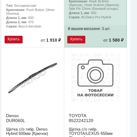
Крепление
: Hook 9x3mm
(Крючок), Hook 9x4mm (Крючок),
Тип
: Бескаркасная
Side Pin 22mm (Боковой штырь)
Крепление
: Push Button 19mm
Длина 1, мм
: 650
(Кнопка)
Серия
: ACDelco Pro Hybrid
Длина 1, мм
: 600
Длина 2, мм
: 475
Серия
: Bosch Aerotwin
В вашем магазине:
3 шт.
Купить
Купить
от
1 910 ₽
от
1 580 ₽
Denso
TOYOTA
DUR060L
8522242120
Щетка с/о гибр. Denso
Щетка с/о гибр.
Hybrid 600мм (Крючок)
TOYOTA/LEXUS 650мм