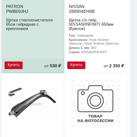
PATRON
NISSAN
PWB650HJ
288904EH0B
Щетка стеклоочистителя
Щетка с/о гибр.
65см гибридная с
NISSAN/INFINITI 650мм
креплением
(Крючок)
Тип
: Гибридная
Крепление
: Hook 9x3mm
(Крючок), Hook 9x4mm (Крючок)
Длина 1, мм
: 650
Серия
: NISSAN/INFINITI
Купить
Купить
от
530 ₽
от
2 350 ₽