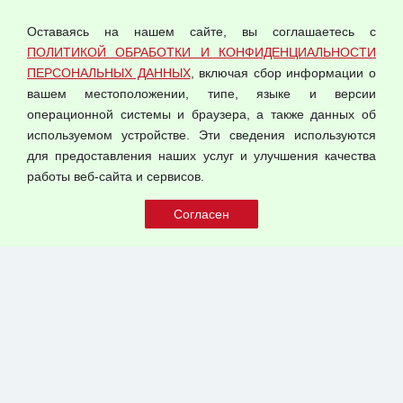
персональных данных
Оставаясь на нашем сайте, вы соглашаетесь с
Согласием на обработку персональных данных
ПОЛИТИКОЙ ОБРАБОТКИ И КОНФИДЕНЦИАЛЬНОСТИ
Оферта оптовой купли-продажи
ПЕРСОНАЛЬНЫХ ДАННЫХ
, включая сбор информации о
Публичная оферта
вашем местоположении, типе, языке и версии
операционной системы и браузера, а также данных об
используемом устройстве. Эти сведения используются
для предоставления наших услуг и улучшения качества
© 2026 ООО "Феникс"
работы веб-сайта и сервисов.
Все права защищены.