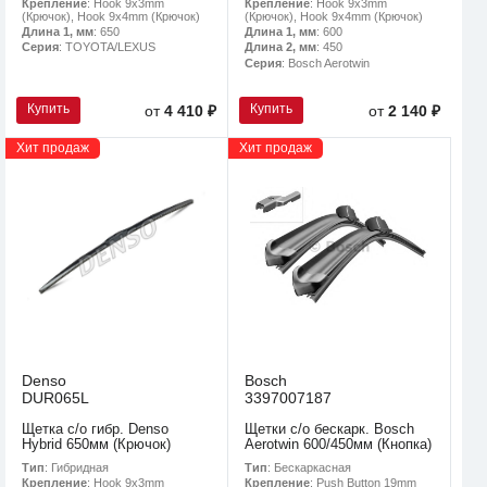
Крепление
: Hook 9x3mm
Крепление
: Hook 9x3mm
(Крючок), Hook 9x4mm (Крючок)
(Крючок), Hook 9x4mm (Крючок)
Длина 1, мм
: 650
Длина 1, мм
: 600
Серия
: TOYOTA/LEXUS
Длина 2, мм
: 450
Серия
: Bosch Aerotwin
Купить
Купить
от
4 410 ₽
от
2 140 ₽
Хит продаж
Хит продаж
Denso
Bosch
DUR065L
3397007187
Щетка с/о гибр. Denso
Щетки с/о бескарк. Bosch
Hybrid 650мм (Крючок)
Aerotwin 600/450мм (Кнопка)
Тип
: Гибридная
Тип
: Бескаркасная
Крепление
: Hook 9x3mm
Крепление
: Push Button 19mm