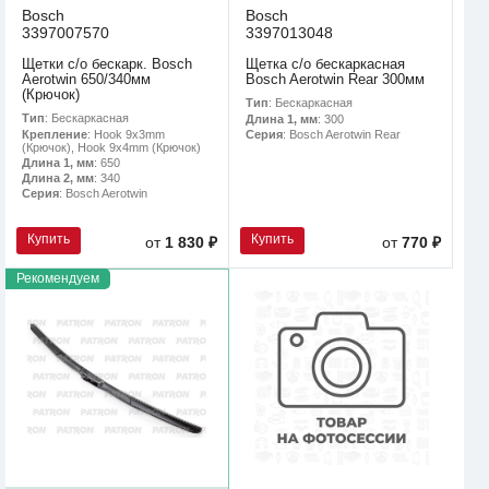
Bosch
Bosch
3397007570
3397013048
Щетки с/о бескарк. Bosch
Щетка с/о бескаркасная
Aerotwin 650/340мм
Bosch Aerotwin Rear 300мм
(Крючок)
Тип
: Бескаркасная
Тип
: Бескаркасная
Длина 1, мм
: 300
Крепление
: Hook 9x3mm
Серия
: Bosch Aerotwin Rear
(Крючок), Hook 9x4mm (Крючок)
Длина 1, мм
: 650
Длина 2, мм
: 340
Серия
: Bosch Aerotwin
Купить
Купить
от
1 830 ₽
от
770 ₽
Рекомендуем