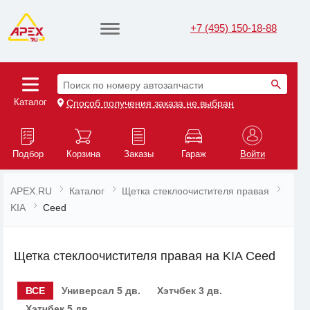
+7 (495) 150-18-88
Поиск по номеру автозапчасти
Каталог
Способ получения заказа не выбран
Подбор
Корзина
Заказы
Гараж
Войти
APEX.RU
Каталог
Щетка стеклоочистителя правая
KIA
Ceed
Щетка стеклоочистителя правая на KIA Ceed
ВСЕ
Универсал 5 дв.
Хэтчбек 3 дв.
Хэтчбек 5 дв.