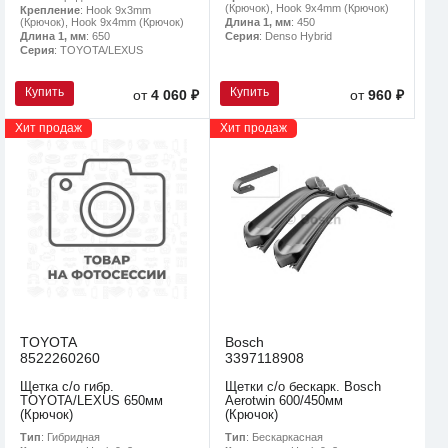
(Крючок), Hook 9x4mm (Крючок)
Крепление
: Hook 9x3mm
(Крючок), Hook 9x4mm (Крючок)
Длина 1, мм
: 450
Длина 1, мм
: 650
Серия
: Denso Hybrid
Серия
: TOYOTA/LEXUS
Купить
Купить
от
4 060 ₽
от
960 ₽
Хит продаж
Хит продаж
TOYOTA
Bosch
8522260260
3397118908
Щетка с/о гибр.
Щетки с/о бескарк. Bosch
TOYOTA/LEXUS 650мм
Aerotwin 600/450мм
(Крючок)
(Крючок)
Тип
: Гибридная
Тип
: Бескаркасная