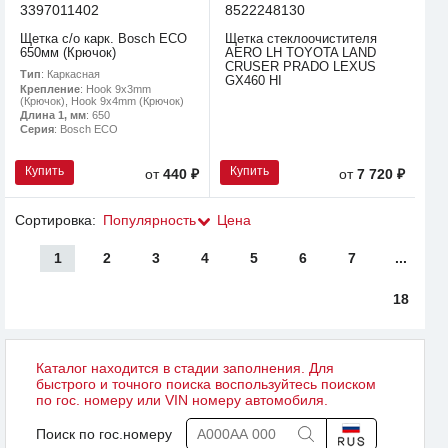
3397011402
8522248130
Щетка с/о карк. Bosch ECO
Щетка стеклоочистителя
650мм (Крючок)
AERO LH TOYOTA LAND
CRUSER PRADO LEXUS
Тип
: Каркасная
GX460 HI
Крепление
: Hook 9x3mm
(Крючок), Hook 9x4mm (Крючок)
Длина 1, мм
: 650
Серия
: Bosch ECO
Купить
Купить
от
440 ₽
от
7 720 ₽
Сортировка:
Популярность
Цена
1
2
3
4
5
6
7
...
18
Каталог находится в стадии заполнения. Для
быстрого и точного поиска воспользуйтесь поиском
по гос. номеру или VIN номеру автомобиля.
Поиск по гос.номеру