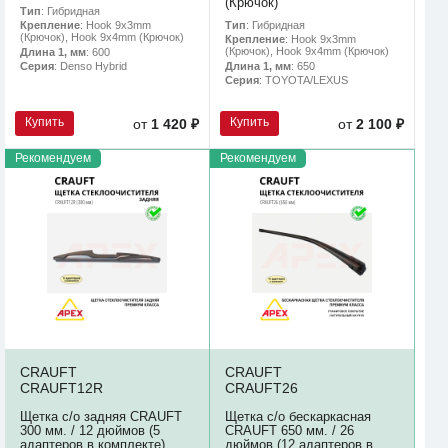
(Крючок)
Тип
: Гибридная
Тип
: Гибридная
Крепление
: Hook 9x3mm
(Крючок), Hook 9x4mm (Крючок)
Крепление
: Hook 9x3mm
(Крючок), Hook 9x4mm (Крючок)
Длина 1, мм
: 600
Длина 1, мм
: 650
Серия
: Denso Hybrid
Серия
: TOYOTA/LEXUS
Купить
Купить
от
1 420 ₽
от
2 100 ₽
Рекомендуем
Рекомендуем
CRAUFT
CRAUFT
CRAUFT12R
CRAUFT26
Щетка с/о задняя CRAUFT
Щетка с/о бескаркасная
300 мм. / 12 дюймов (5
CRAUFT 650 мм. / 26
адаптеров в комплекте)
дюймов (12 адаптеров в