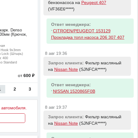
бензонасоса на
Peugeot 407
(VF36E6*****)
Ответ менеджера:
карк. Denso
-
CITROEN/PEUGEOT 153129
400мм (Крючок,
Прокладка топл насоса 206 307 407
ная
: Hook 9x3mm
8 авг 19:36
n Lock (Штырь)
м
: 400
so Standard
Запрос клиента:
Фильтр масляный
на
Nissan Note
(SJNFCA*****)
от
600 ₽
Ответ менеджера:
1
2
3
-
NISSAN 1520865F0B
8 авг 19:37
у автомобиля.
Запрос клиента:
Фильтр масляный
на
Nissan Note
(SJNFCA*****)