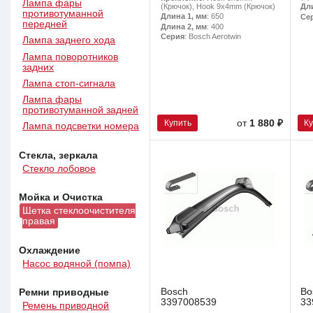
Лампа фары
(Крючок), Hook 9x4mm (Крючок)
Дл
противотуманной
Длина 1, мм
: 650
Се
передней
Длина 2, мм
: 400
Серия
: Bosch Aerotwin
Лампа заднего хода
Лампа поворотников
задних
Лампа стоп-сигнала
Лампа фары
противотуманной задней
Купить
К
от
1 880 ₽
Лампа подсветки номера
Стекла, зеркала
Стекло лобовое
Мойка и Очистка
Щетка стеклоочистителя
правая
Охлаждение
Насос водяной (помпа)
Bosch
Bo
Ремни приводные
3397008539
33
Ремень приводной