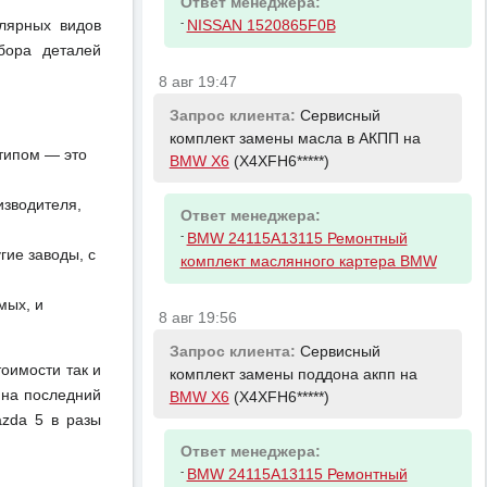
Ответ менеджера:
-
улярных видов
NISSAN 1520865F0B
бора деталей
8 авг 19:47
Запрос клиента:
Сервисный
комплект замены масла в АКПП на
отипом — это
BMW X6
(X4XFH6*****)
изводителя,
Ответ менеджера:
-
BMW 24115A13115 Ремонтный
ие заводы, с
комплект маслянного картера BMW
мых, и
8 авг 19:56
Запрос клиента:
Сервисный
тоимости так и
комплект замены поддона акпп на
 на последний
BMW X6
(X4XFH6*****)
azda 5 в разы
Ответ менеджера:
-
BMW 24115A13115 Ремонтный