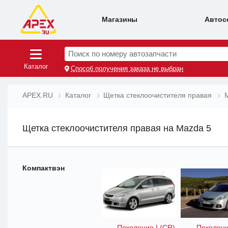
Магазины
Автос
Поиск по номеру автозапчасти
Каталог
Способ получения заказа не выбран
APEX.RU
Каталог
Щетка стеклоочистителя правая
Щетка стеклоочистителя правая на Mazda 5
Компактвэн
Поколение I (CR)
Поколени