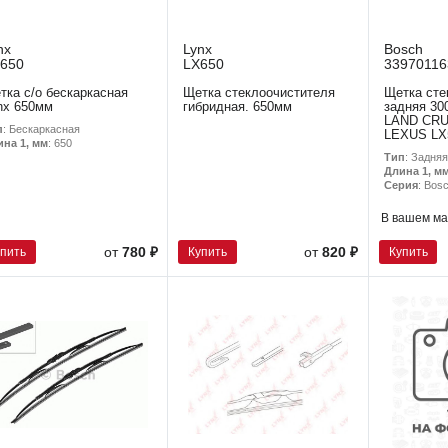
nx
Lynx
Bosch
650
LX650
33970116
тка с/о бескаркасная
Щетка стеклоочистителя
Щетка сте
nx 650мм
гибридная. 650мм
задняя 3
LAND CR
п
: Бескаркасная
LEXUS LX
ина 1, мм
: 650
Тип
: Задняя
Длина 1, м
Серия
: Bos
В вашем ма
упить
Купить
Купить
от
780 ₽
от
820 ₽