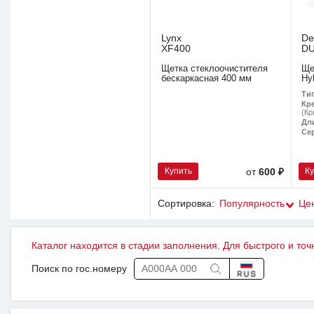
Lynx
De
XF400
D
Щетка стеклоочистителя
Ще
бескаркасная 400 мм
Hy
Ти
Кр
(Кр
Дл
Се
Купить
К
от
600 ₽
Сортировка:
Популярность
Це
Каталог находится в стадии заполнения. Для быстрого и точ
Поиск по гос.номеру