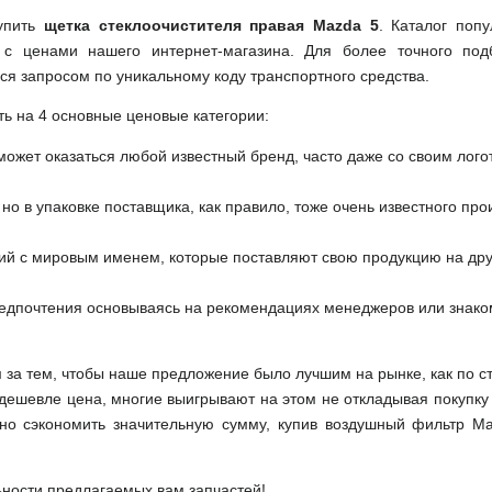
купить
щетка стеклоочистителя правая Mazda 5
. Каталог поп
 с ценами нашего интернет-магазина. Для более точного под
ся запросом по уникальному коду транспортного средства.
ть на 4 основные ценовые категории:
может оказаться любой известный бренд, часто даже со своим лог
но в упаковке поставщика, как правило, тоже очень известного про
ий с мировым именем, которые поставляют свою продукцию на друг
редпочтения основываясь на рекомендациях менеджеров или знако
м за тем, чтобы наше предложение было лучшим на рынке, как по с
м дешевле цена, многие выигрывают на этом не откладывая покупку
но сэкономить значительную сумму, купив воздушный фильтр M
ьности предлагаемых вам запчастей!