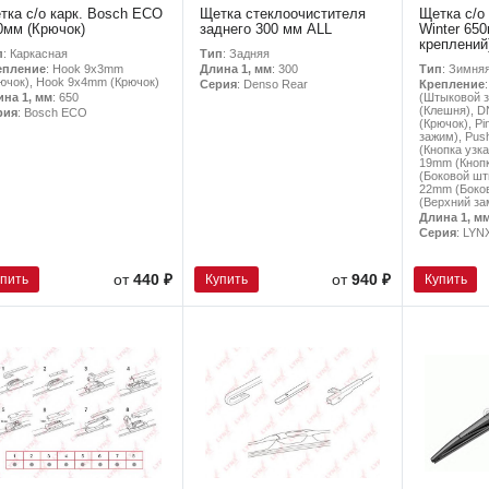
тка с/о карк. Bosch ECO
Щетка стеклоочистителя
Щетка с/о
0мм (Крючок)
заднего 300 мм ALL
Winter 650
креплений
п
: Каркасная
Тип
: Задняя
Тип
: Зимня
епление
: Hook 9x3mm
Длина 1, мм
: 300
ючок), Hook 9x4mm (Крючок)
Крепление
Серия
: Denso Rear
(Штыковой з
ина 1, мм
: 650
(Клешня), D
рия
: Bosch ECO
(Крючок), Pi
зажим), Pus
(Кнопка узка
19mm (Кнопк
(Боковой шты
22mm (Боков
(Верхний за
Длина 1, м
Серия
: LYN
упить
Купить
Купить
от
440 ₽
от
940 ₽