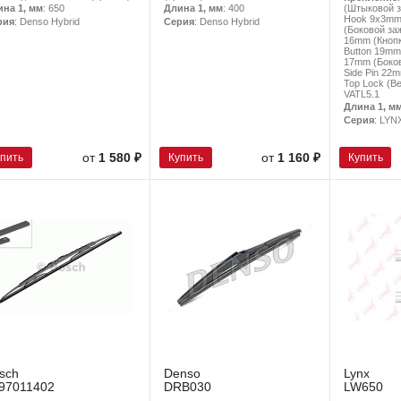
(Штыковой з
ина 1, мм
: 650
Длина 1, мм
: 400
Hook 9x3mm 
рия
: Denso Hybrid
Серия
: Denso Hybrid
(Боковой заж
16mm (Кнопк
Button 19mm 
17mm (Боков
Side Pin 22
Top Lock (В
VATL5.1
Длина 1, м
Серия
: LYN
упить
Купить
Купить
от
1 580 ₽
от
1 160 ₽
sch
Denso
Lynx
97011402
DRB030
LW650