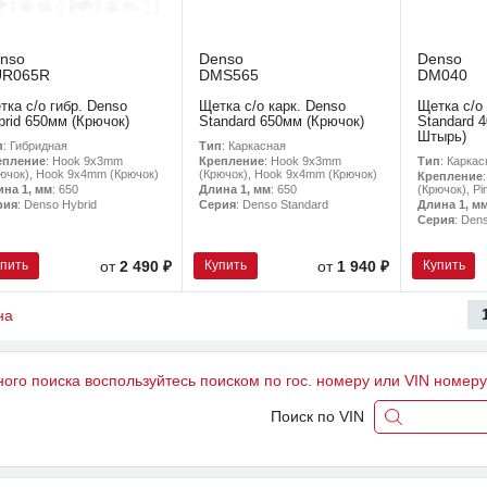
nso
Denso
Denso
UR065R
DMS565
DM040
тка с/о гибр. Denso
Щетка с/о карк. Denso
Щетка с/о 
brid 650мм (Крючок)
Standard 650мм (Крючок)
Standard 
Штырь)
п
: Гибридная
Тип
: Каркасная
Тип
: Каркас
епление
: Hook 9x3mm
Крепление
: Hook 9x3mm
ючок), Hook 9x4mm (Крючок)
(Крючок), Hook 9x4mm (Крючок)
Крепление
(Крючок), Pi
ина 1, мм
: 650
Длина 1, мм
: 650
Длина 1, м
рия
: Denso Hybrid
Серия
: Denso Standard
Серия
: Den
упить
Купить
Купить
от
2 490 ₽
от
1 940 ₽
на
ного поиска воспользуйтесь поиском по гос. номеру или VIN номер
Поиск по VIN