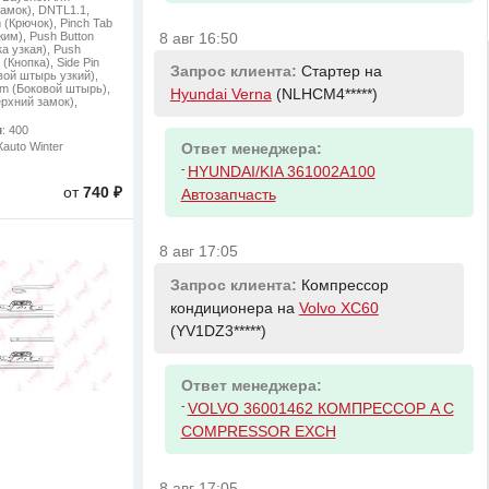
амок), DNTL1.1,
(Крючок), Pinch Tab
им), Push Button
8 авг 16:50
а узкая), Push
(Кнопка), Side Pin
Запрос клиента:
Стартер на
ой штырь узкий),
mm (Боковой штырь),
Hyundai Verna
(NLHCM4*****)
ерхний замок),
м
: 400
Xauto Winter
Ответ менеджера:
-
HYUNDAI/KIA 361002A100
от
740 ₽
Автозапчасть
8 авг 17:05
Запрос клиента:
Компрессор
кондиционера на
Volvo XC60
(YV1DZ3*****)
Ответ менеджера:
-
VOLVO 36001462 КОМПРЕССОР A C
COMPRESSOR EXCH
8 авг 17:05