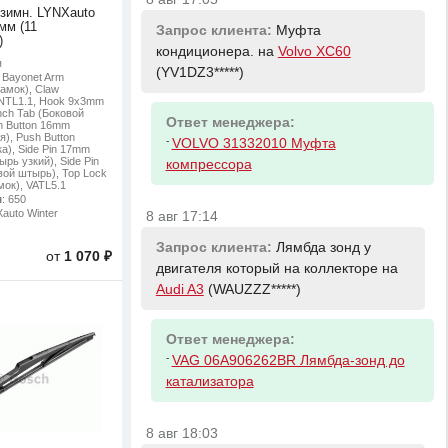
 зимн. LYNXauto
мм (11
Запрос клиента:
Муфта
)
кондиционера. на
Volvo XC60
я
(YV1DZ3*****)
: Bayonet Arm
амок), Claw
NTL1.1, Hook 9x3mm
nch Tab (Боковой
Ответ менеджера:
h Button 16mm
я), Push Button
-
VOLVO 31332010 Муфта
а), Side Pin 17mm
рь узкий), Side Pin
компрессора
ой штырь), Top Lock
мок), VATL5.1
м
: 650
Xauto Winter
8 авг 17:14
Запрос клиента:
Лямбда зонд у
от
1 070 ₽
двигателя который на коллекторе на
Audi A3
(WAUZZZ*****)
Ответ менеджера:
-
VAG 06A906262BR Лямбда-зонд до
катализатора
8 авг 18:03