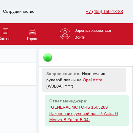
Запрос клиента:
Наконечник
рулевой правый на
Opel Astra
+7 (495) 150-18-88
Сотрудничество
(W0L0AH*****)
Ответ менеджера:
Зарегистрироваться
-
GENERAL MOTORS 1603288 НАБОР
Войти
Заказы
Гараж
РЕМОНТНЫЙ ДЛЯ
СОЕДИНИТЕЛЬНОЙ ТЯГИ
8 авг 16:46
Запрос клиента:
Наконечник
рулевой левый на
Opel Astra
(W0L0AH*****)
Ответ менеджера:
-
GENERAL MOTORS 1603289
Наконечник рулевой левый Astra-H
Meriva-B Zafira-B 04-