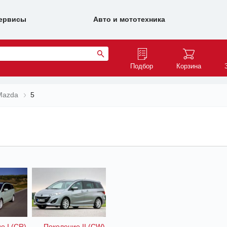
ервисы
Авто и мототехника
Подбор
Корзина
Mazda
5
е I (CR)
Поколение II (CW)