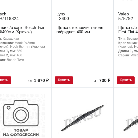
sch
Lynx
Valeo
97118324
LX400
575792
тки с/о карк. Bosch Twin
Щетка стеклоочистителя
Щетка с/о 
0/400мм (Крючок)
гибридная 400 мм
First Flat
п
: Каркасная
Тип
: Беска
епление
: Hook 9x3mm
Крепление
ючок), Hook 9x4mm (Крючок)
(Крючок), H
ина 1, мм
: 650
Длина 1, м
ина 2, мм
: 400
Серия
: Vale
рия
: Bosch Twin
упить
Купить
Купить
от
1 670 ₽
от
730 ₽