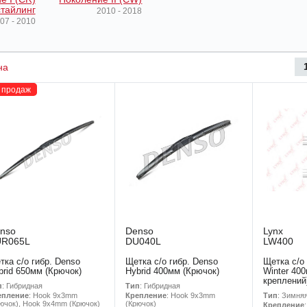
тайлинг
2010 - 2018
07 - 2010
на
 продаж
nso
Denso
Lynx
UR065L
DU040L
LW400
тка с/о гибр. Denso
Щетка с/о гибр. Denso
Щетка с/о
brid 650мм (Крючок)
Hybrid 400мм (Крючок)
Winter 400
креплений
п
: Гибридная
Тип
: Гибридная
Тип
: Зимня
епление
: Hook 9x3mm
Крепление
: Hook 9x3mm
ючок), Hook 9x4mm (Крючок)
(Крючок)
Крепление