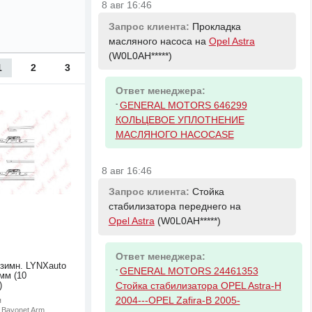
8 авг 16:46
Запрос клиента:
Прокладка
масляного насоса на
Opel Astra
(W0L0AH*****)
1
2
3
Ответ менеджера:
-
GENERAL MOTORS 646299
КОЛЬЦЕВОЕ УПЛОТНЕНИЕ
МАСЛЯНОГО НАСОСАSE
8 авг 16:46
Запрос клиента:
Стойка
стабилизатора переднего на
Opel Astra
(W0L0AH*****)
Ответ менеджера:
 зимн. LYNXauto
-
GENERAL MOTORS 24461353
мм (10
Стойка стабилизатора OPEL Astra-H
)
2004---OPEL Zafira-B 2005-
я
: Bayonet Arm