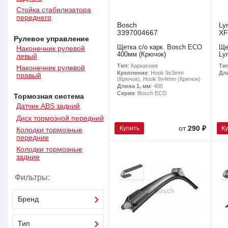
Стойка стабилизатора
переднего
Bosch
Ly
3397004667
XF
Рулевое управление
Щетка с/о карк. Bosch ECO
Ще
Наконечник рулевой
400мм (Крючок)
Ly
левый
Тип
: Каркасная
Ти
Наконечник рулевой
Крепление
: Hook 9x3mm
Дл
правый
(Крючок), Hook 9x4mm (Крючок)
Длина 1, мм
: 400
Серия
: Bosch ECO
Тормозная система
Датчик ABS задний
Диск тормозной передний
Купить
К
от
290 ₽
Колодки тормозные
передние
Колодки тормозные
задние
Фильтры:
Бренд
Тип