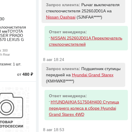
Запрос клиента:
Рычаг выключателя
стеклоочистителя 25260JD01А на
Nissan Qashqai
(SJNFAA*****)
30
клоочистителя
00 ммTOYOTA
Ответ менеджера:
USER PRADO
-
NISSAN 25260JD01A Переключатель
570 LEXUS G
стеклоочистителей
м
: 300
ch Rear
8 авг 18:24
газине:
1 шт.
Запрос клиента:
Подшипник ступицы
от
480 ₽
передней на
Hyundai Grand Starex
(KMHWK8*****)
Ответ менеджера:
-
HYUNDAI/KIA 517504H400 Ступица
переднего колеса в сборе Hyundai
Grand Starex 4WD
8 авг 18:53