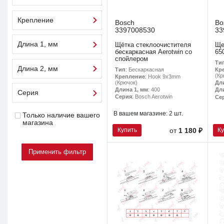
Крепление
Bosch
Bo
3397008530
33
Длина 1, мм
Щётка стеклоочистителя
Ще
бескаркасная Aerotwin со
65
спойлером
Ти
Длина 2, мм
Тип
: Бескаркасная
Кр
(Кр
Крепление
: Hook 9x3mm
(Крючок)
Дл
Длина 1, мм
: 400
Дл
Серия
Серия
: Bosch Aerotwin
Се
В вашем магазине:
2 шт.
Только наличие вашего
магазина
Купить
К
от
1 180 ₽