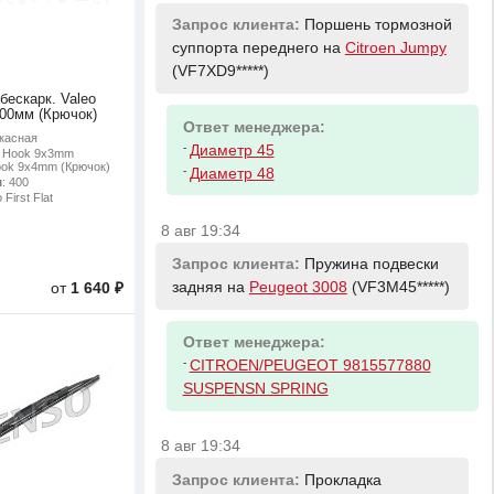
Запрос клиента:
Поршень тормозной
суппорта переднего на
Citroen Jumpy
(VF7XD9*****)
бескарк. Valeo
 400мм (Крючок)
Ответ менеджера:
ркасная
-
Диаметр 45
: Hook 9x3mm
ook 9x4mm (Крючок)
-
Диаметр 48
м
: 400
o First Flat
8 авг 19:34
Запрос клиента:
Пружина подвески
задняя на
Peugeot 3008
(VF3M45*****)
от
1 640 ₽
Ответ менеджера:
-
CITROEN/PEUGEOT 9815577880
SUSPENSN SPRING
8 авг 19:34
Запрос клиента:
Прокладка