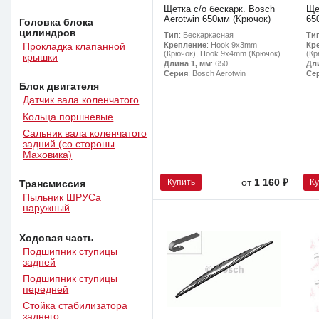
Щетка с/о бескарк. Bosch
Ще
Aerotwin 650мм (Крючок)
65
Головка блока
цилиндров
Тип
: Бескаркасная
Ти
Крепление
: Hook 9x3mm
Кр
Прокладка клапанной
(Крючок), Hook 9x4mm (Крючок)
(Кр
крышки
Длина 1, мм
: 650
Дл
Серия
: Bosch Aerotwin
Се
Блок двигателя
Датчик вала коленчатого
Кольца поршневые
Сальник вала коленчатого
задний (со стороны
Маховика)
Купить
К
от
1 160 ₽
Трансмиссия
Пыльник ШРУСа
наружный
Ходовая часть
Подшипник ступицы
задней
Подшипник ступицы
передней
Стойка стабилизатора
заднего