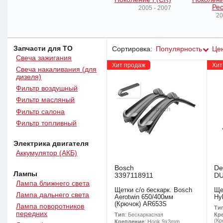
Рес
2005 - 2007
20
Запчасти для ТО
Сортировка:
Популярность
Це
Свеча зажигания
Хит продаж
Хит
Свеча накаливания (для
дизеля)
Фильтр воздушный
Фильтр масляный
Фильтр салона
Фильтр топливный
Электрика двигателя
Аккумулятор (АКБ)
Bosch
De
Лампы
3397118911
D
Лампа ближнего света
Щетки с/о бескарк. Bosch
Ще
Лампа дальнего света
Aerotwin 650/400мм
Hy
(Крючок) AR653S
Лампа поворотников
Ти
передних
Тип
: Бескаркасная
Кр
(Кр
Крепление
: Hook 9x3mm