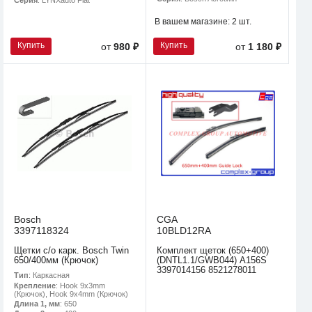
В вашем магазине:
2 шт.
Купить
Купить
от
980 ₽
от
1 180 ₽
Bosch
CGA
3397118324
10BLD12RA
Щетки с/о карк. Bosch Twin
Комплект щеток (650+400)
650/400мм (Крючок)
(DNTL1.1/GWB044) A156S
3397014156 8521278011
Тип
: Каркасная
Крепление
: Hook 9x3mm
(Крючок), Hook 9x4mm (Крючок)
Длина 1, мм
: 650