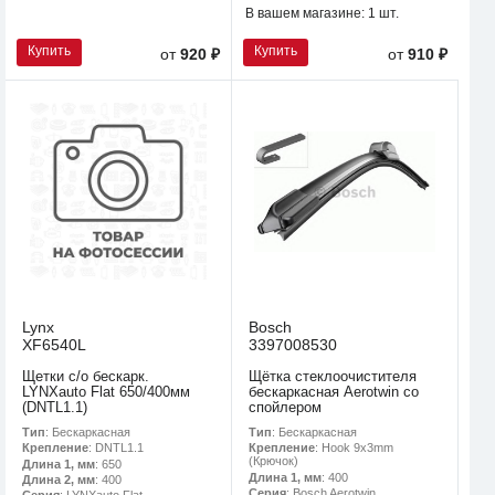
В вашем магазине:
1 шт.
Купить
Купить
от
920 ₽
от
910 ₽
Lynx
Bosch
XF6540L
3397008530
Щетки с/о бескарк.
Щётка стеклоочистителя
LYNXauto Flat 650/400мм
бескаркасная Aerotwin со
(DNTL1.1)
спойлером
Тип
: Бескаркасная
Тип
: Бескаркасная
Крепление
: DNTL1.1
Крепление
: Hook 9x3mm
(Крючок)
Длина 1, мм
: 650
Длина 1, мм
: 400
Длина 2, мм
: 400
Серия
: Bosch Aerotwin
Серия
: LYNXauto Flat