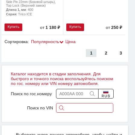
Side Pin 22mm (Боковой штырь),
Top Lock (Верхний замок)
Длина 1, мм
: 400
Серия
: Trico ICE
Купить
Купить
от
1 180 ₽
от
250 ₽
Сортировка:
Популярность
Цена
1
2
3
Каталог находится в стадии заполнения. Для
быстрого и точного поиска воспользуйтесь поиском
по гос. номеру или VIN номеру автомобиля.
Поиск по гос.номеру
Поиск по VIN
Выберите кузов вашего автомобиля, чтобы найти и