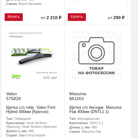
Серия
: Bosch Aerotwin
Купить
Купить
от
2 210 ₽
от
290 ₽
Valeo
Masuma
575826
MU16X
Щетка с/о гибр. Valeo First
Щетка с/о бескарк. Masuma
Hybrid 400мм (Крючок)
Flat 400мм (DNTL1.1)
Тип
: Гибридная
Тип
: Бескаркасная
Крепление
: Hook 9x3mm
Крепление
: DNTL1.1
(Крючок), Hook 9x4mm (Крючок)
Длина 1, мм
: 400
Длина 1, мм
: 400
Серия
: Masuma Flat
Серия
: Valeo First Hybrid