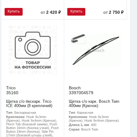
Купить
Купить
от
2 420 ₽
от
2 750 ₽
Trico
Bosch
35160
3397004579
Щетка с/о бескарк. Trico
Щетка с/о карк. Bosch Twin
ICE 400мм (8 креплений)
400мм (Крючок)
Тип
: Бескаркасная
Тип
: Каркасная
Крепление
: Hook 9x3mm
Крепление
: Hook 9x3mm
(Крючок), Hook 9x4mm (Крючок),
(Крючок), Hook 9x4mm (Крючок)
Pinch Tab (Боковой зажим), Push
Длина 1, мм
: 400
Button 16mm (Кнопка узкая), Push
Серия
: Bosch Twin
Button 19mm (Кнопка), Side Pin
17mm (Боковой штырь узкий),