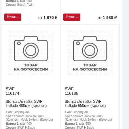
Длина 2, мм
: 400
Серия
: Bosch Twin
Купить
Купить
от
1 670 ₽
от
1 980 ₽
SWF
SWF
116174
116185
Щетка с/о гибр. SWF
Щетка с/о гибр. SWF
HBlade 400мм (Крючок)
HBlade 650мм (Крючок)
Тип
: Гибридная
Тип
: Гибридная
Крепление
: Hook 9x3mm
Крепление
: Hook 9x3mm
(Крючок), Hook 9x4mm (Крючок)
(Крючок), Hook 9x4mm (Крючок)
Длина 1, мм
: 400
Длина 1, мм
: 650
Серия
: SWF HBlade
Серия
: SWF HBlade