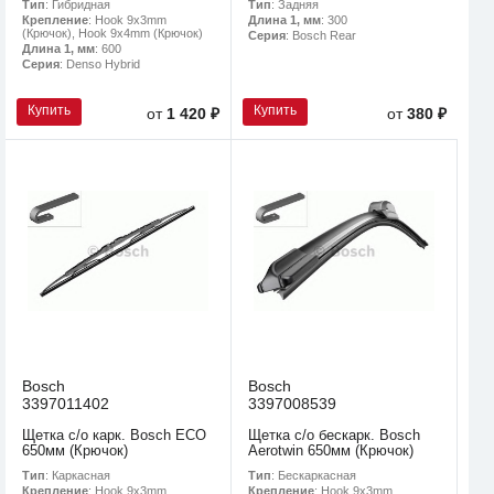
Тип
: Гибридная
Тип
: Задняя
Крепление
: Hook 9x3mm
Длина 1, мм
: 300
(Крючок), Hook 9x4mm (Крючок)
Серия
: Bosch Rear
Длина 1, мм
: 600
Серия
: Denso Hybrid
Купить
Купить
от
1 420 ₽
от
380 ₽
Bosch
Bosch
3397011402
3397008539
Щетка с/о карк. Bosch ECO
Щетка с/о бескарк. Bosch
650мм (Крючок)
Aerotwin 650мм (Крючок)
Тип
: Каркасная
Тип
: Бескаркасная
Крепление
: Hook 9x3mm
Крепление
: Hook 9x3mm