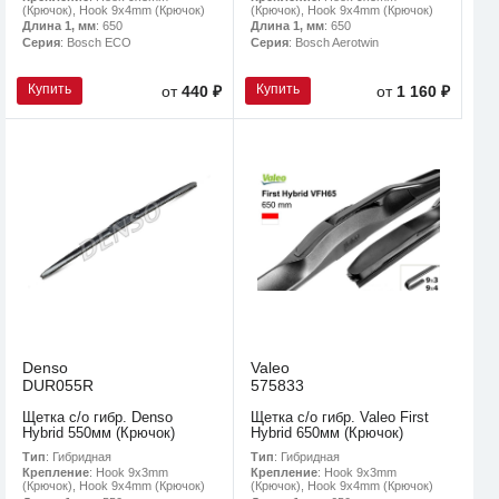
(Крючок), Hook 9x4mm (Крючок)
(Крючок), Hook 9x4mm (Крючок)
Длина 1, мм
: 650
Длина 1, мм
: 650
Серия
: Bosch ECO
Серия
: Bosch Aerotwin
Купить
Купить
от
440 ₽
от
1 160 ₽
Denso
Valeo
DUR055R
575833
Щетка с/о гибр. Denso
Щетка с/о гибр. Valeo First
Hybrid 550мм (Крючок)
Hybrid 650мм (Крючок)
Тип
: Гибридная
Тип
: Гибридная
Крепление
: Hook 9x3mm
Крепление
: Hook 9x3mm
(Крючок), Hook 9x4mm (Крючок)
(Крючок), Hook 9x4mm (Крючок)