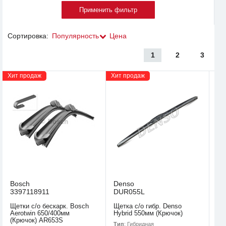
Сортировка:
Популярность
Цена
1
2
3
Хит продаж
Хит продаж
Bosch
Denso
3397118911
DUR055L
Щетки с/о бескарк. Bosch
Щетка с/о гибр. Denso
Aerotwin 650/400мм
Hybrid 550мм (Крючок)
(Крючок) AR653S
Тип
: Гибридная