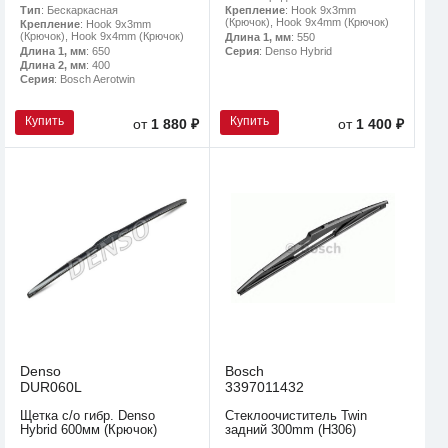
Тип
: Бескаркасная
Крепление
: Hook 9x3mm
(Крючок), Hook 9x4mm (Крючок)
Крепление
: Hook 9x3mm
(Крючок), Hook 9x4mm (Крючок)
Длина 1, мм
: 550
Длина 1, мм
: 650
Серия
: Denso Hybrid
Длина 2, мм
: 400
Серия
: Bosch Aerotwin
Купить
Купить
от
1 880 ₽
от
1 400 ₽
Denso
Bosch
DUR060L
3397011432
Щетка с/о гибр. Denso
Стеклоочиститель Twin
Hybrid 600мм (Крючок)
задний 300mm (H306)