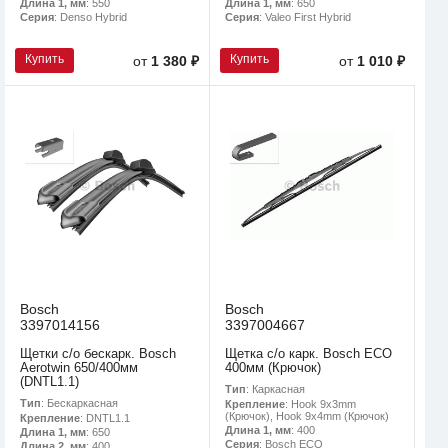
Длина 1, мм
: 550
Длина 1, мм
: 650
Серия
: Denso Hybrid
Серия
: Valeo First Hybrid
Купить
Купить
от
1 380 ₽
от
1 010 ₽
Bosch
Bosch
3397014156
3397004667
Щетки с/о бескарк. Bosch
Щетка с/о карк. Bosch ECO
Aerotwin 650/400мм
400мм (Крючок)
(DNTL1.1)
Тип
: Каркасная
Тип
: Бескаркасная
Крепление
: Hook 9x3mm
(Крючок), Hook 9x4mm (Крючок)
Крепление
: DNTL1.1
Длина 1, мм
: 400
Длина 1, мм
: 650
Серия
: Bosch ECO
Длина 2, мм
: 400