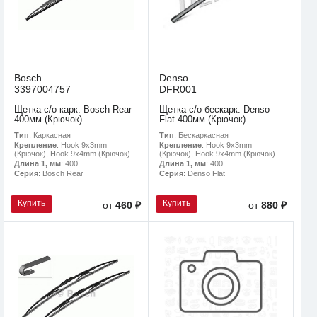
Bosch
Denso
3397004757
DFR001
Щетка с/о карк. Bosch Rear
Щетка с/о бескарк. Denso
400мм (Крючок)
Flat 400мм (Крючок)
Тип
: Каркасная
Тип
: Бескаркасная
Крепление
: Hook 9x3mm
Крепление
: Hook 9x3mm
(Крючок), Hook 9x4mm (Крючок)
(Крючок), Hook 9x4mm (Крючок)
Длина 1, мм
: 400
Длина 1, мм
: 400
Серия
: Bosch Rear
Серия
: Denso Flat
Купить
Купить
от
460 ₽
от
880 ₽