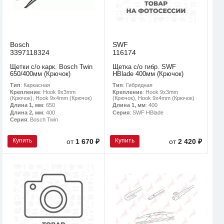
Bosch
SWF
3397118324
116174
Щетки с/о карк. Bosch Twin
Щетка с/о гибр. SWF
650/400мм (Крючок)
HBlade 400мм (Крючок)
Тип
: Каркасная
Тип
: Гибридная
Крепление
: Hook 9x3mm
Крепление
: Hook 9x3mm
(Крючок), Hook 9x4mm (Крючок)
(Крючок), Hook 9x4mm (Крючок)
Длина 1, мм
: 650
Длина 1, мм
: 400
Длина 2, мм
: 400
Серия
: SWF HBlade
Серия
: Bosch Twin
Купить
Купить
от
1 670 ₽
от
2 420 ₽