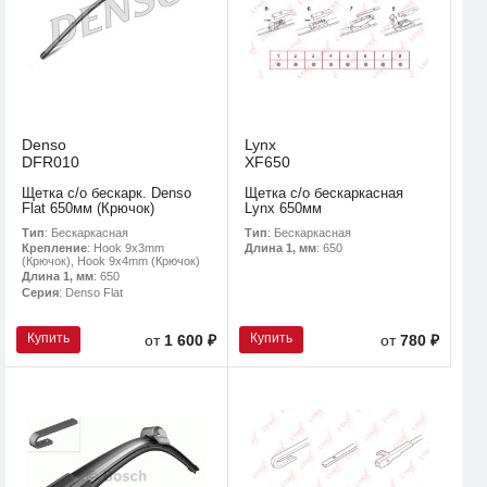
Denso
Lynx
DFR010
XF650
Щетка с/о бескарк. Denso
Щетка с/о бескаркасная
Flat 650мм (Крючок)
Lynx 650мм
Тип
: Бескаркасная
Тип
: Бескаркасная
Крепление
: Hook 9x3mm
Длина 1, мм
: 650
(Крючок), Hook 9x4mm (Крючок)
Длина 1, мм
: 650
Серия
: Denso Flat
Купить
Купить
от
1 600 ₽
от
780 ₽