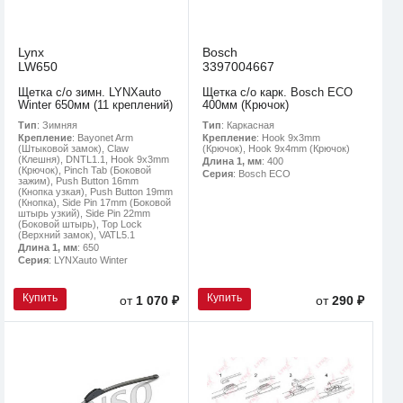
Lynx
Bosch
LW650
3397004667
Щетка с/о зимн. LYNXauto
Щетка с/о карк. Bosch ECO
Winter 650мм (11 креплений)
400мм (Крючок)
Тип
: Зимняя
Тип
: Каркасная
Крепление
: Bayonet Arm
Крепление
: Hook 9x3mm
(Штыковой замок), Claw
(Крючок), Hook 9x4mm (Крючок)
(Клешня), DNTL1.1, Hook 9x3mm
Длина 1, мм
: 400
(Крючок), Pinch Tab (Боковой
Серия
: Bosch ECO
зажим), Push Button 16mm
(Кнопка узкая), Push Button 19mm
(Кнопка), Side Pin 17mm (Боковой
штырь узкий), Side Pin 22mm
(Боковой штырь), Top Lock
(Верхний замок), VATL5.1
Длина 1, мм
: 650
Серия
: LYNXauto Winter
Купить
Купить
от
1 070 ₽
от
290 ₽