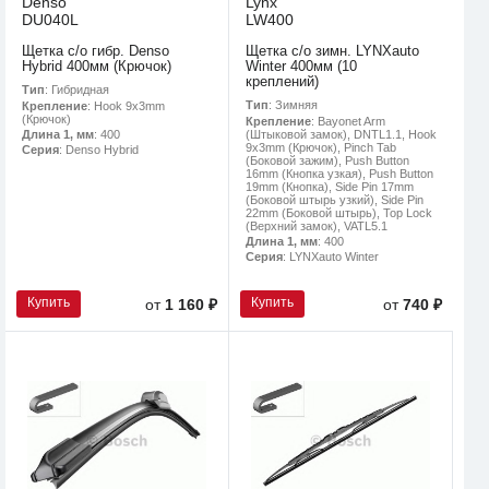
Denso
Lynx
DU040L
LW400
Щетка с/о гибр. Denso
Щетка с/о зимн. LYNXauto
Hybrid 400мм (Крючок)
Winter 400мм (10
креплений)
Тип
: Гибридная
Тип
: Зимняя
Крепление
: Hook 9x3mm
(Крючок)
Крепление
: Bayonet Arm
(Штыковой замок), DNTL1.1, Hook
Длина 1, мм
: 400
9x3mm (Крючок), Pinch Tab
Серия
: Denso Hybrid
(Боковой зажим), Push Button
16mm (Кнопка узкая), Push Button
19mm (Кнопка), Side Pin 17mm
(Боковой штырь узкий), Side Pin
22mm (Боковой штырь), Top Lock
(Верхний замок), VATL5.1
Длина 1, мм
: 400
Серия
: LYNXauto Winter
Купить
Купить
от
1 160 ₽
от
740 ₽