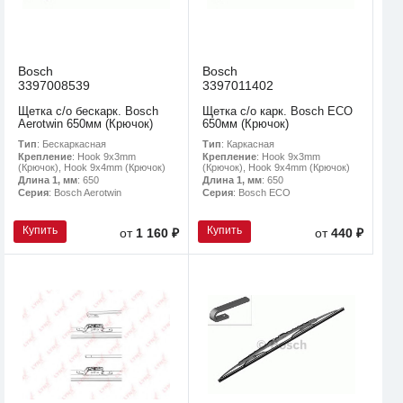
Bosch
Bosch
3397008539
3397011402
Щетка с/о бескарк. Bosch
Щетка с/о карк. Bosch ECO
Aerotwin 650мм (Крючок)
650мм (Крючок)
Тип
: Бескаркасная
Тип
: Каркасная
Крепление
: Hook 9x3mm
Крепление
: Hook 9x3mm
(Крючок), Hook 9x4mm (Крючок)
(Крючок), Hook 9x4mm (Крючок)
Длина 1, мм
: 650
Длина 1, мм
: 650
Серия
: Bosch Aerotwin
Серия
: Bosch ECO
Купить
Купить
от
1 160 ₽
от
440 ₽