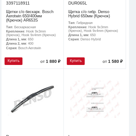
3397118911
DUR065L
Щетки с/о бескарк. Bosch
Щетка с/о гибр. Denso
Aerotwin 650/400мм
Hybrid 650мм (Крючок)
(Крючок) AR653S
Тип
: Гибридная
Тип
: Бескаркасная
Крепление
: Hook 9x3mm
(Крючок), Hook 9x4mm (Крючок)
Крепление
: Hook 9x3mm
(Крючок), Hook 9x4mm (Крючок)
Длина 1, мм
: 650
Длина 1, мм
: 650
Серия
: Denso Hybrid
Длина 2, мм
: 400
Серия
: Bosch Aerotwin
Купить
Купить
от
1 880 ₽
от
1 580 ₽