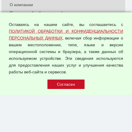
О компании
Политика обработки и конфиденциальности
персональных данных
Оставаясь на нашем сайте, вы соглашаетесь с
Согласием на обработку персональных данных
ПОЛИТИКОЙ ОБРАБОТКИ И КОНФИДЕНЦИАЛЬНОСТИ
Оферта оптовой купли-продажи
ПЕРСОНАЛЬНЫХ ДАННЫХ
, включая сбор информации о
Публичная оферта
вашем местоположении, типе, языке и версии
операционной системы и браузера, а также данных об
используемом устройстве. Эти сведения используются
для предоставления наших услуг и улучшения качества
© 2026 ООО "Феникс"
работы веб-сайта и сервисов.
Все права защищены.