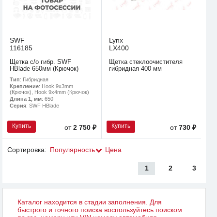
SWF
Lynx
116185
LX400
Щетка с/о гибр. SWF
Щетка стеклоочистителя
HBlade 650мм (Крючок)
гибридная 400 мм
Тип
: Гибридная
Крепление
: Hook 9x3mm
(Крючок), Hook 9x4mm (Крючок)
Длина 1, мм
: 650
Серия
: SWF HBlade
Купить
Купить
от
2 750 ₽
от
730 ₽
Сортировка:
Популярность
Цена
1
2
3
Каталог находится в стадии заполнения. Для
быстрого и точного поиска воспользуйтесь поиском