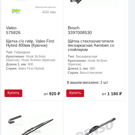
Valeo
Bosch
575826
3397008530
Щетка с/о гибр. Valeo First
Щётка стеклоочистителя
Hybrid 400мм (Крючок)
бескаркасная Aerotwin со
спойлером
Тип
: Гибридная
Тип
: Бескаркасная
Крепление
: Hook 9x3mm
(Крючок), Hook 9x4mm (Крючок)
Крепление
: Hook 9x3mm
(Крючок)
Длина 1, мм
: 400
Длина 1, мм
: 400
Серия
: Valeo First Hybrid
Серия
: Bosch Aerotwin
В вашем магазине:
2 шт.
Купить
Купить
от
920 ₽
от
1 180 ₽