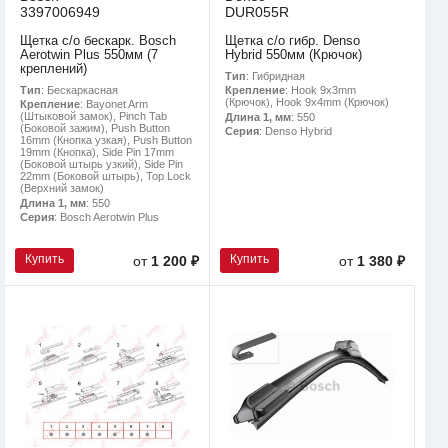
3397006949
DUR055R
Щетка с/о бескарк. Bosch
Щетка с/о гибр. Denso
Aerotwin Plus 550мм (7
Hybrid 550мм (Крючок)
креплений)
Тип
: Гибридная
Тип
: Бескаркасная
Крепление
: Hook 9x3mm
(Крючок), Hook 9x4mm (Крючок)
Крепление
: Bayonet Arm
(Штыковой замок), Pinch Tab
Длина 1, мм
: 550
(Боковой зажим), Push Button
Серия
: Denso Hybrid
16mm (Кнопка узкая), Push Button
19mm (Кнопка), Side Pin 17mm
(Боковой штырь узкий), Side Pin
22mm (Боковой штырь), Top Lock
(Верхний замок)
Длина 1, мм
: 550
Серия
: Bosch Aerotwin Plus
Купить
Купить
от
1 200 ₽
от
1 380 ₽