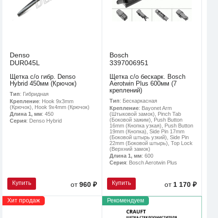
Denso
Bosch
DUR045L
3397006951
Щетка с/о гибр. Denso
Щетка с/о бескарк. Bosch
Hybrid 450мм (Крючок)
Aerotwin Plus 600мм (7
креплений)
Тип
: Гибридная
Тип
: Бескаркасная
Крепление
: Hook 9x3mm
(Крючок), Hook 9x4mm (Крючок)
Крепление
: Bayonet Arm
(Штыковой замок), Pinch Tab
Длина 1, мм
: 450
(Боковой зажим), Push Button
Серия
: Denso Hybrid
16mm (Кнопка узкая), Push Button
19mm (Кнопка), Side Pin 17mm
(Боковой штырь узкий), Side Pin
22mm (Боковой штырь), Top Lock
(Верхний замок)
Длина 1, мм
: 600
Серия
: Bosch Aerotwin Plus
Купить
Купить
от
960 ₽
от
1 170 ₽
Хит продаж
Рекомендуем