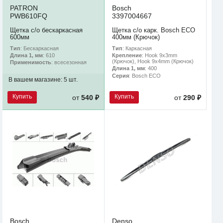
PATRON
Bosch
PWB610FQ
3397004667
Щетка с/о бескаркасная
Щетка с/о карк. Bosch ECO
600мм
400мм (Крючок)
Тип
: Бескаркасная
Тип
: Каркасная
Длина 1, мм
: 610
Крепление
: Hook 9x3mm
(Крючок), Hook 9x4mm (Крючок)
Применимость
: всесезонная
Длина 1, мм
: 400
Серия
: Bosch ECO
В вашем магазине:
5 шт.
Купить
Купить
от
540 ₽
от
290 ₽
Bosch
Denso