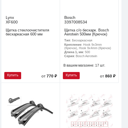
Lynx
Bosch
XF600
3397008534
Щетка стеклоочистителя
Щетка с/о бескарк. Bosch
бескаркасная 600 мм
Aerotwin 500мм (Крючок)
Тип
: Бескаркасная
Крепление
: Hook 9x3mm
(Крючок), Hook 9x4mm (Крючок)
Длина 1, мм
: 500
Серия
: Bosch Aerotwin
В вашем магазине:
17 шт.
Купить
Купить
от
770 ₽
от
860 ₽