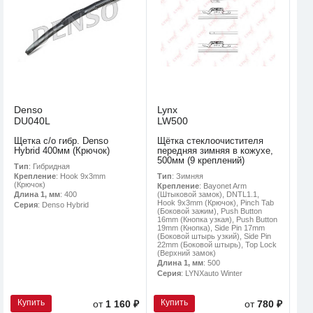
Denso
Lynx
DU040L
LW500
Щетка с/о гибр. Denso
Щётка стеклоочистителя
Hybrid 400мм (Крючок)
передняя зимняя в кожухе,
500мм (9 креплений)
Тип
: Гибридная
Тип
: Зимняя
Крепление
: Hook 9x3mm
(Крючок)
Крепление
: Bayonet Arm
(Штыковой замок), DNTL1.1,
Длина 1, мм
: 400
Hook 9x3mm (Крючок), Pinch Tab
Серия
: Denso Hybrid
(Боковой зажим), Push Button
16mm (Кнопка узкая), Push Button
19mm (Кнопка), Side Pin 17mm
(Боковой штырь узкий), Side Pin
22mm (Боковой штырь), Top Lock
(Верхний замок)
Длина 1, мм
: 500
Серия
: LYNXauto Winter
Купить
Купить
от
1 160 ₽
от
780 ₽