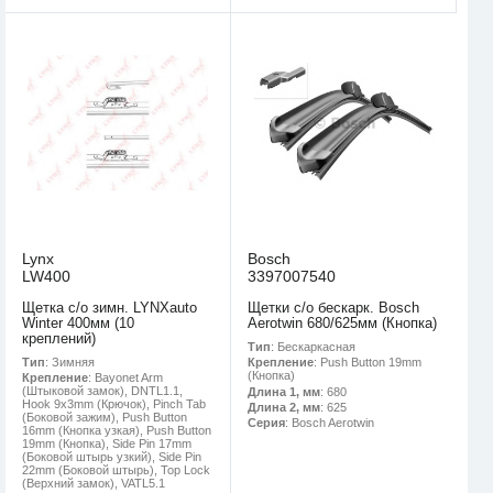
Lynx
Bosch
LW400
3397007540
Щетка с/о зимн. LYNXauto
Щетки с/о бескарк. Bosch
Winter 400мм (10
Aerotwin 680/625мм (Кнопка)
креплений)
Тип
: Бескаркасная
Тип
: Зимняя
Крепление
: Push Button 19mm
(Кнопка)
Крепление
: Bayonet Arm
(Штыковой замок), DNTL1.1,
Длина 1, мм
: 680
Hook 9x3mm (Крючок), Pinch Tab
Длина 2, мм
: 625
(Боковой зажим), Push Button
Серия
: Bosch Aerotwin
16mm (Кнопка узкая), Push Button
19mm (Кнопка), Side Pin 17mm
(Боковой штырь узкий), Side Pin
22mm (Боковой штырь), Top Lock
(Верхний замок), VATL5.1