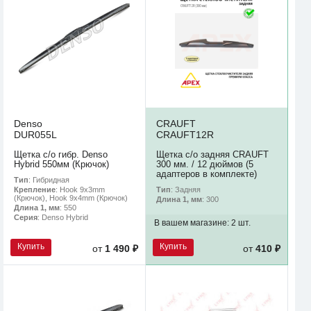
Denso
CRAUFT
DUR055L
CRAUFT12R
Щетка с/о гибр. Denso
Щетка с/о задняя CRAUFT
Hybrid 550мм (Крючок)
300 мм. / 12 дюймов (5
адаптеров в комплекте)
Тип
: Гибридная
Тип
: Задняя
Крепление
: Hook 9x3mm
(Крючок), Hook 9x4mm (Крючок)
Длина 1, мм
: 300
Длина 1, мм
: 550
Серия
: Denso Hybrid
В вашем магазине:
2 шт.
Купить
Купить
от
1 490 ₽
от
410 ₽