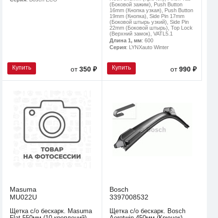
(Боковой зажим), Push Button
16mm (Кнопка узкая), Push Button
19mm (Кнопка), Side Pin 17mm
(Боковой штырь узкий), Side Pin
22mm (Боковой штырь), Top Lock
(Верхний замок), VATL5.1
Длина 1, мм
: 600
Серия
: LYNXauto Winter
Купить
Купить
от
350 ₽
от
990 ₽
Masuma
Bosch
MU022U
3397008532
Щетка с/о бескарк. Masuma
Щетка с/о бескарк. Bosch
Flat 550мм (10 креплений)
Aerotwin 450мм (Крючок)