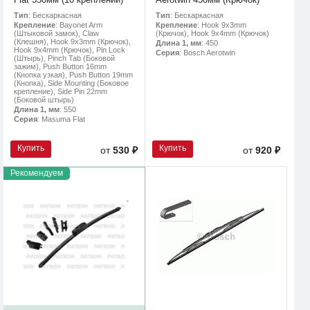
Тип
: Бескаркасная
Тип
: Бескаркасная
Крепление
: Bayonet Arm
Крепление
: Hook 9x3mm
(Штыковой замок), Claw
(Крючок), Hook 9x4mm (Крючок)
(Клешня), Hook 9x3mm (Крючок),
Длина 1, мм
: 450
Hook 9x4mm (Крючок), Pin Lock
Серия
: Bosch Aerotwin
(Штырь), Pinch Tab (Боковой
зажим), Push Button 16mm
(Кнопка узкая), Push Button 19mm
(Кнопка), Side Mounting (Боковое
крепление), Side Pin 22mm
(Боковой штырь)
Длина 1, мм
: 550
Серия
: Masuma Flat
Купить
Купить
от
530 ₽
от
920 ₽
Рекомендуем