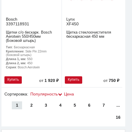
Bosch
Lynx
3397118931
XF450
Щетки с/о бескарк. Bosch
Щетка стеклоочистителя
Aerotwin 550/450мм
бескаркасная 450 мм
(Боковой штырь)
Тип
: Бескаркасная
Крепление
: Side Pin 22mm
(Боковой штырь)
Длина 1, мм
: 550
Длина 2, мм
: 450
Серия
: Bosch Aerotwin
Купить
Купить
от
1 920 ₽
от
750 ₽
Сортировка:
Популярность
Цена
1
2
3
4
5
6
7
...
16