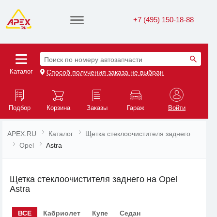
+7 (495) 150-18-88
Поиск по номеру автозапчасти
Каталог
Способ получения заказа не выбран
Подбор
Корзина
Заказы
Гараж
Войти
APEX.RU
Каталог
Щетка стеклоочистителя заднего
Opel
Astra
Щетка стеклоочистителя заднего на Opel
Astra
ВСЕ
Кабриолет
Купе
Седан