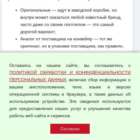
Оригинальные — идут в заводской коробке, но
внутри может оказаться любой известный бренд,
часто даже со своим логотипом — это самый
дорогой вариант;
Аналог от поставщика на конвейер — тот же
оригинал, но в упаковке поставщика, как правило,
тоже очень известного производителя, всегда
дешевле первого варианта;
Оставаясь на нашем сайте, вы соглашаетесь с
Аналоги от именитых брендов — производство
ПОЛИТИКОЙ ОБРАБОТКИ И КОНФИДЕНЦИАЛЬНОСТИ
компаний с мировым именем, которые поставляют
ПЕРСОНАЛЬНЫХ ДАННЫХ
, включая сбор информации о
свою продукцию на другие заводы, с высоким
вашем местоположении, типе, языке и версии
уровнем качества производства;
операционной системы и браузера, а также данных об
Все остальные производители — тут стоит
используемом устройстве. Эти сведения используются
отдавать предпочтения основываясь на
для предоставления наших услуг и улучшения качества
рекомендациях менеджеров или знакомых, и
работы веб-сайта и сервисов.
дешево в этом случае — не всегда плохо.
Мы предлагаем запчасти всех категорий, а также
следим за тем, чтобы наше предложение было лучшим