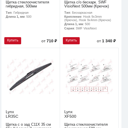
Щетка стеклоочистителя
Щетка с/о бескарк. SWF
гибридная, 500мм
VisioNext 500мм (Крючок)
Тип
: Гибридная
Тип
: Бескаркасная
Длина 1, мм
: 500
Крепление
: Hook 9x3mm
(Крючок), Hook 9x4mm (Крючок)
Длина 1, мм
: 500
Серия
: SWF VisioNext
Купить
Купить
от
710 ₽
от
1 340 ₽
Lynx
Lynx
LR35C
XF500
Щетка с о зад C11X 35 см
Щетка стеклоочистителя