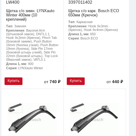
LW400
3397011402
Щетка с/о зимн. LYNXauto
Щетка с/о карк. Bosch ECO
Winter 400мм (10
650мм (Крючок)
креплений)
Тип
: Каркасная
Тип
: Зимняя
Крепление
: Hook 9x3mm
(Крючок), Hook 9x4mm (Крючок)
Крепление
: Bayonet Arm
(Штыковой замок), DNTL1.1,
Длина 1, мм
: 650
Hook 9x3mm (Крючок), Pinch Tab
Серия
: Bosch ECO
(Боковой зажим), Push Button
16mm (Кнопка узкая), Push Button
19mm (Кнопка), Side Pin 17mm
(Боковой штырь узкий), Side Pin
22mm (Боковой штырь), Top Lock
(Верхний замок), VATL5.1
Длина 1, мм
: 400
Серия
: LYNXauto Winter
Купить
Купить
от
740 ₽
от
440 ₽