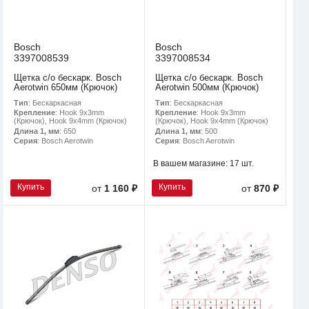
Bosch
Bosch
3397008539
3397008534
Щетка с/о бескарк. Bosch
Щетка с/о бескарк. Bosch
Aerotwin 650мм (Крючок)
Aerotwin 500мм (Крючок)
Тип
: Бескаркасная
Тип
: Бескаркасная
Крепление
: Hook 9x3mm
Крепление
: Hook 9x3mm
(Крючок), Hook 9x4mm (Крючок)
(Крючок), Hook 9x4mm (Крючок)
Длина 1, мм
: 650
Длина 1, мм
: 500
Серия
: Bosch Aerotwin
Серия
: Bosch Aerotwin
В вашем магазине:
17 шт.
Купить
Купить
от
1 160 ₽
от
870 ₽