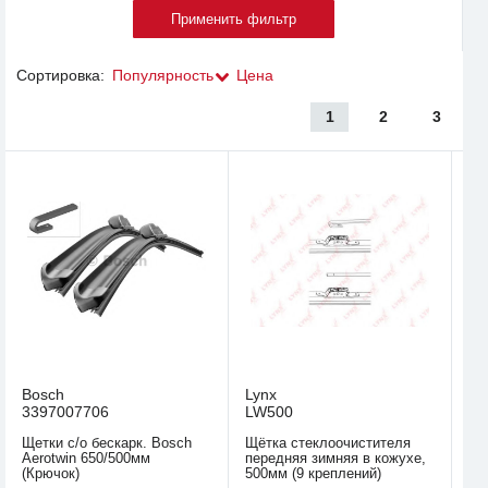
Сортировка:
Популярность
Цена
1
2
3
Bosch
Lynx
3397007706
LW500
Щетки с/о бескарк. Bosch
Щётка стеклоочистителя
Aerotwin 650/500мм
передняя зимняя в кожухе,
(Крючок)
500мм (9 креплений)