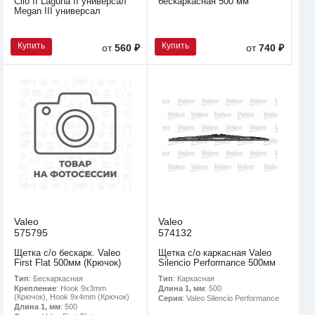
Clio II Laguna II универсал
бескаркасная 500 мм
Megan III универсал
Купить
Купить
от
560 ₽
от
740 ₽
Valeo
Valeo
575795
574132
Щетка с/о бескарк. Valeo
Щетка с/о каркасная Valeo
First Flat 500мм (Крючок)
Silencio Performance 500мм
Тип
: Бескаркасная
Тип
: Каркасная
Крепление
: Hook 9x3mm
Длина 1, мм
: 500
(Крючок), Hook 9x4mm (Крючок)
Серия
: Valeo Silencio Performance
Длина 1, мм
: 500