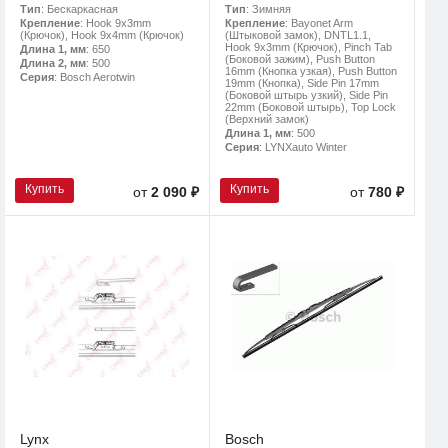
Тип
: Бескаркасная
Тип
: Зимняя
Крепление
: Hook 9x3mm
Крепление
: Bayonet Arm
(Крючок), Hook 9x4mm (Крючок)
(Штыковой замок), DNTL1.1,
Hook 9x3mm (Крючок), Pinch Tab
Длина 1, мм
: 650
(Боковой зажим), Push Button
Длина 2, мм
: 500
16mm (Кнопка узкая), Push Button
Серия
: Bosch Aerotwin
19mm (Кнопка), Side Pin 17mm
(Боковой штырь узкий), Side Pin
22mm (Боковой штырь), Top Lock
(Верхний замок)
Длина 1, мм
: 500
Серия
: LYNXauto Winter
Купить
Купить
от
2 090 ₽
от
780 ₽
Lynx
Bosch