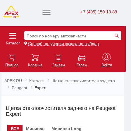
+7 (495) 150-18-88
Поиск по номеру автозапчасти
Каталог
Способ получения заказа не выбран
Подбор
Корзина
Заказы
Гараж
Войти
APEX.RU
Каталог
Щетка стеклоочистителя заднего
Peugeot
Expert
Щетка стеклоочистителя заднего на Peugeot
Expert
ВСЕ
Минивэн
Минивэн Long