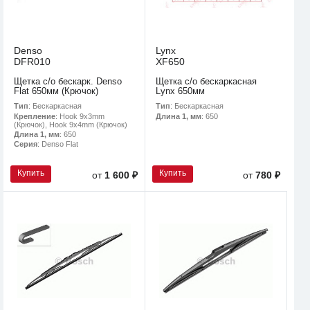
Denso
Lynx
DFR010
XF650
Щетка с/о бескарк. Denso
Щетка с/о бескаркасная
Flat 650мм (Крючок)
Lynx 650мм
Тип
: Бескаркасная
Тип
: Бескаркасная
Крепление
: Hook 9x3mm
Длина 1, мм
: 650
(Крючок), Hook 9x4mm (Крючок)
Длина 1, мм
: 650
Серия
: Denso Flat
Купить
Купить
от
1 600 ₽
от
780 ₽