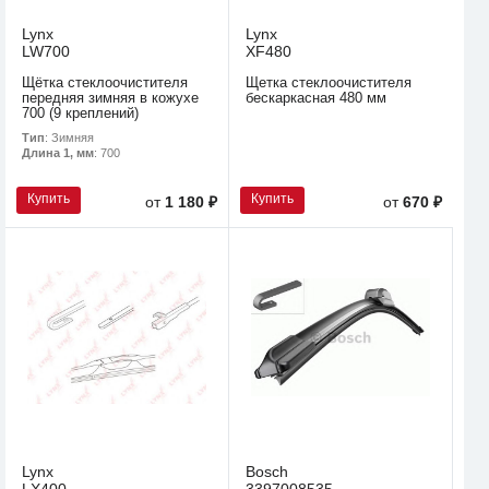
Lynx
Lynx
LW700
XF480
Щётка стеклоочистителя
Щетка стеклоочистителя
передняя зимняя в кожухе
бескаркасная 480 мм
700 (9 креплений)
Тип
: Зимняя
Длина 1, мм
: 700
Купить
Купить
от
1 180 ₽
от
670 ₽
Lynx
Bosch