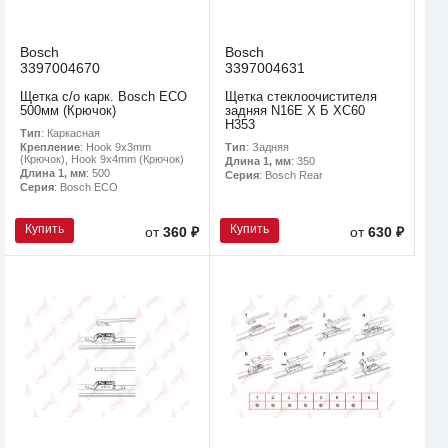
Bosch
Bosch
3397004670
3397004631
Щетка с/о карк. Bosch ECO
Щетка стеклоочистителя
500мм (Крючок)
задняя N16E Х Б XC60
H353
Тип
: Каркасная
Тип
: Задняя
Крепление
: Hook 9x3mm
(Крючок), Hook 9x4mm (Крючок)
Длина 1, мм
: 350
Длина 1, мм
: 500
Серия
: Bosch Rear
Серия
: Bosch ECO
Купить
Купить
от
360 ₽
от
630 ₽