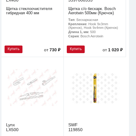
LX400
3397008535
Щетка стеклоочистителя
Щетка с/о бескарк. Bosch
гибридная 400 мм
Aerotwin 500мм (Крючок)
Тип
: Бескаркасная
Крепление
: Hook 9x3mm
(Крючок), Hook 9x4mm (Крючок)
Длина 1, мм
: 500
Серия
: Bosch Aerotwin
Купить
Купить
от
730 ₽
от
1 020 ₽
Lynx
SWF
LX500
119850