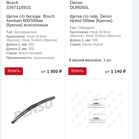
Bosch
Denso
3397118910
DUR050L
Щетки с/о бескарк. Bosch
Щетка с/о гибр. Denso
Aerotwin 600/500мм
Hybrid 500мм (Крючок)
(Крючок) всесезонные
Тип
: Гибридная
Тип
: Бескаркасная
Крепление
: Hook 9x3mm
(Крючок), Hook 9x4mm (Крючок)
Крепление
: Hook 9x3mm
(Крючок), Hook 9x4mm (Крючок)
Длина 1, мм
: 500
Длина 1, мм
: 600
Серия
: Denso Hybrid
Длина 2, мм
: 500
Серия
: Bosch Aerotwin
Применимость
: всесезонные
В вашем магазине:
1 шт.
Купить
Купить
от
1 950 ₽
от
1 140 ₽