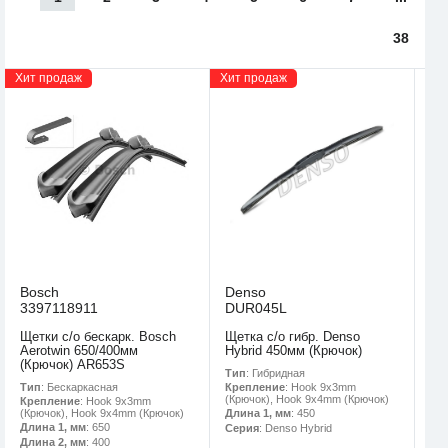
38
Хит продаж
Хит продаж
Bosch
Denso
3397118911
DUR045L
Щетки с/о бескарк. Bosch
Щетка с/о гибр. Denso
Aerotwin 650/400мм
Hybrid 450мм (Крючок)
(Крючок) AR653S
Тип
: Гибридная
Тип
: Бескаркасная
Крепление
: Hook 9x3mm
(Крючок), Hook 9x4mm (Крючок)
Крепление
: Hook 9x3mm
(Крючок), Hook 9x4mm (Крючок)
Длина 1, мм
: 450
Длина 1, мм
: 650
Серия
: Denso Hybrid
Длина 2, мм
: 400