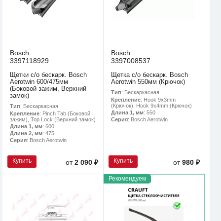
Bosch
Bosch
3397118929
3397008537
Щетки с/о бескарк. Bosch
Щетка с/о бескарк. Bosch
Aerotwin 600/475мм
Aerotwin 550мм (Крючок)
(Боковой зажим, Верхний
Тип
: Бескаркасная
замок)
Крепление
: Hook 9x3mm
(Крючок), Hook 9x4mm (Крючок)
Тип
: Бескаркасная
Длина 1, мм
: 550
Крепление
: Pinch Tab (Боковой
зажим), Top Lock (Верхний замок)
Серия
: Bosch Aerotwin
Длина 1, мм
: 600
Длина 2, мм
: 475
Серия
: Bosch Aerotwin
Купить
Купить
от
2 090 ₽
от
980 ₽
Рекомендуем