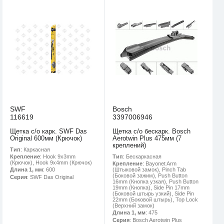
SWF
Bosch
116619
3397006946
Щетка с/о карк. SWF Das
Щетка с/о бескарк. Bosch
Original 600мм (Крючок)
Aerotwin Plus 475мм (7
креплений)
Тип
: Каркасная
Тип
: Бескаркасная
Крепление
: Hook 9x3mm
(Крючок), Hook 9x4mm (Крючок)
Крепление
: Bayonet Arm
(Штыковой замок), Pinch Tab
Длина 1, мм
: 600
(Боковой зажим), Push Button
Серия
: SWF Das Original
16mm (Кнопка узкая), Push Button
19mm (Кнопка), Side Pin 17mm
(Боковой штырь узкий), Side Pin
22mm (Боковой штырь), Top Lock
(Верхний замок)
Длина 1, мм
: 475
Серия
: Bosch Aerotwin Plus