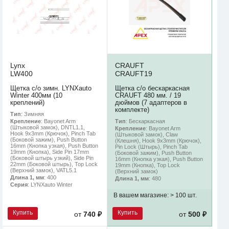
Lynx
CRAUFT
LW400
CRAUFT19
Щетка с/о зимн. LYNXauto
Щетка с/о бескаркасная
Winter 400мм (10
CRAUFT 480 мм. / 19
креплений)
дюймов (7 адаптеров в
комплекте)
Тип
: Зимняя
Тип
: Бескаркасная
Крепление
: Bayonet Arm
(Штыковой замок), DNTL1.1,
Крепление
: Bayonet Arm
Hook 9x3mm (Крючок), Pinch Tab
(Штыковой замок), Claw
(Боковой зажим), Push Button
(Клешня), Hook 9x3mm (Крючок),
16mm (Кнопка узкая), Push Button
Pin Lock (Штырь), Pinch Tab
19mm (Кнопка), Side Pin 17mm
(Боковой зажим), Push Button
(Боковой штырь узкий), Side Pin
16mm (Кнопка узкая), Push Button
22mm (Боковой штырь), Top Lock
19mm (Кнопка), Top Lock
(Верхний замок), VATL5.1
(Верхний замок)
Длина 1, мм
: 400
Длина 1, мм
: 480
Серия
: LYNXauto Winter
В вашем магазине:
> 100 шт.
Купить
Купить
от
740 ₽
от
500 ₽