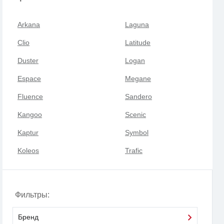
Arkana
Laguna
Clio
Latitude
Duster
Logan
Espace
Megane
Fluence
Sandero
Kangoo
Scenic
Kaptur
Symbol
Koleos
Trafic
Фильтры:
Бренд