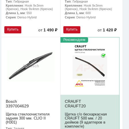
Тип
: Гибридная
Тип
: Гибридная
Крепление
: Hook 9x3mm
Крепление
: Hook 9x3mm
(Крючок), Hook 9x4mm (Крючок)
(Крючок), Hook 9x4mm (Крючок)
Длина 1, мм
: 550
Длина 1, мм
: 600
Серия
: Denso Hybrid
Серия
: Denso Hybrid
Купить
Купить
от
1 490 ₽
от
1 420 ₽
Рекомендуем
Bosch
CRAUFT
3397004629
CRAUFT20
Щетка стеклоочистителя
Щетка с/о бескаркасная
задняя 300 мм. CLIO II
CRAUFT 500 мм. / 20
(H301)
дюймов (9 адаптеров в
комплекте)
Тип
: Задняя