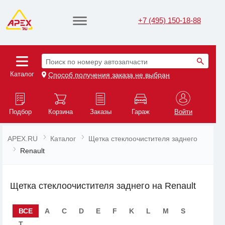
+7 (495) 150-18-88
Поиск по номеру автозапчасти
Каталог
Способ получения заказа не выбран
Подбор
Корзина
Заказы
Гараж
Войти
APEX.RU
Каталог
Щетка стеклоочистителя заднего
Renault
Щетка стеклоочистителя заднего на Renault
ВСЕ
A
C
D
E
F
K
L
M
S
T