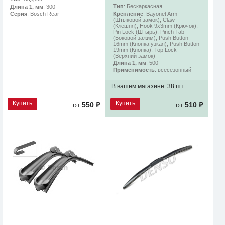
Тип
: Бескаркасная
Длина 1, мм
: 300
Крепление
: Bayonet Arm
Серия
: Bosch Rear
(Штыковой замок), Claw
(Клешня), Hook 9x3mm (Крючок),
Pin Lock (Штырь), Pinch Tab
(Боковой зажим), Push Button
16mm (Кнопка узкая), Push Button
19mm (Кнопка), Top Lock
(Верхний замок)
Длина 1, мм
: 500
Применимость
: всесезонный
В вашем магазине:
38 шт.
Купить
Купить
от
550 ₽
от
510 ₽