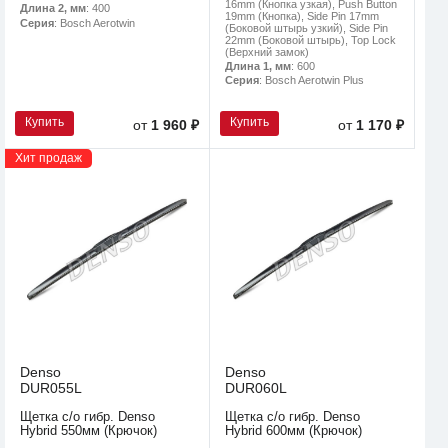
16mm (Кнопка узкая), Push Button
Длина 2, мм
: 400
19mm (Кнопка), Side Pin 17mm
Серия
: Bosch Aerotwin
(Боковой штырь узкий), Side Pin
22mm (Боковой штырь), Top Lock
(Верхний замок)
Длина 1, мм
: 600
Серия
: Bosch Aerotwin Plus
Купить
Купить
от
1 960 ₽
от
1 170 ₽
Хит продаж
Denso
Denso
DUR055L
DUR060L
Щетка с/о гибр. Denso
Щетка с/о гибр. Denso
Hybrid 550мм (Крючок)
Hybrid 600мм (Крючок)