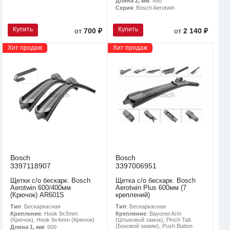
Длина 2, мм
: 450
Серия
: Bosch Aerotwin
Купить
Купить
от
700 ₽
от
2 140 ₽
Хит продаж
Хит продаж
Bosch
Bosch
3397118907
3397006951
Щетки с/о бескарк. Bosch
Щетка с/о бескарк. Bosch
Aerotwin 600/400мм
Aerotwin Plus 600мм (7
(Крючок) AR601S
креплений)
Тип
: Бескаркасная
Тип
: Бескаркасная
Крепление
: Hook 9x3mm
Крепление
: Bayonet Arm
(Крючок), Hook 9x4mm (Крючок)
(Штыковой замок), Pinch Tab
(Боковой зажим), Push Button
Длина 1, мм
: 600