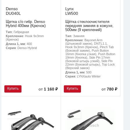
Denso
Lynx
DU040L
LW500
Щетка с/о гибр. Denso
Щётка стеклоочистителя
Hybrid 400мм (Крючок)
передняя зимняя в кожухе,
500мм (9 креплений)
Тип
: Гибридная
Тип
: Зимняя
Крепление
: Hook 9x3mm
(Крючок)
Крепление
: Bayonet Arm
(Штыковой замок), DNTL1.1,
Длина 1, мм
: 400
Hook 9x3mm (Крючок), Pinch Tab
Серия
: Denso Hybrid
(Боковой зажим), Push Button
16mm (Кнопка узкая), Push Button
19mm (Кнопка), Side Pin 17mm
(Боковой штырь узкий), Side Pin
22mm (Боковой штырь), Top Lock
(Верхний замок)
Длина 1, мм
: 500
Серия
: LYNXauto Winter
Купить
Купить
от
1 160 ₽
от
780 ₽