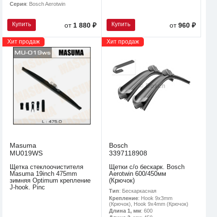
Серия
: Bosch Aerotwin
Купить
Купить
от
1 880 ₽
от
960 ₽
Хит продаж
Хит продаж
Masuma
Bosch
MU019WS
3397118908
Щетка стеклоочистителя
Щетки с/о бескарк. Bosch
Masuma 19inch 475mm
Aerotwin 600/450мм
зимняя Optimum крепление
(Крючок)
J-hook. Pinc
Тип
: Бескаркасная
Крепление
: Hook 9x3mm
(Крючок), Hook 9x4mm (Крючок)
Длина 1, мм
: 600