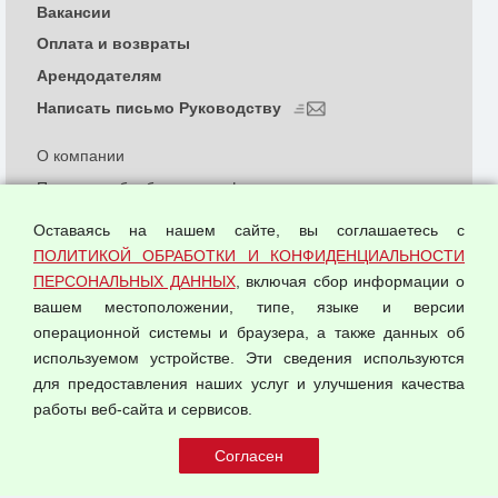
Вакансии
Оплата и возвраты
Арендодателям
Написать письмо Руководству
О компании
Политика обработки и конфиденциальности
персональных данных
Оставаясь на нашем сайте, вы соглашаетесь с
Согласием на обработку персональных данных
ПОЛИТИКОЙ ОБРАБОТКИ И КОНФИДЕНЦИАЛЬНОСТИ
Оферта оптовой купли-продажи
ПЕРСОНАЛЬНЫХ ДАННЫХ
, включая сбор информации о
Публичная оферта
вашем местоположении, типе, языке и версии
операционной системы и браузера, а также данных об
используемом устройстве. Эти сведения используются
для предоставления наших услуг и улучшения качества
© 2026 ООО "Феникс"
работы веб-сайта и сервисов.
Все права защищены.