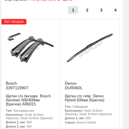
1
2
3
4
Хит продаж
Bosch
Denso
3397118907
DUR060L
Щетки с/о бескарк. Bosch
Щетка с/о гибр. Denso
Aerotwin 600/400мм
Hybrid 600мм (Крючок)
(Крючок) AR601S
Тип
: Гибридная
Тип
: Бескаркасная
Крепление
: Hook 9x3mm
(Крючок), Hook 9x4mm (Крючок)
Крепление
: Hook 9x3mm
(Крючок), Hook 9x4mm (Крючок)
Длина 1, мм
: 600
Длина 1, мм
: 600
Серия
: Denso Hybrid
Длина 2, мм
: 400