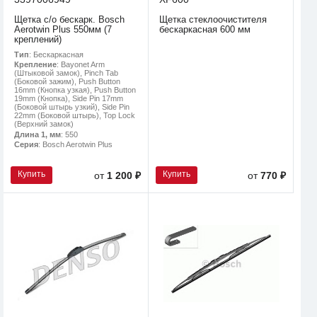
Щетка с/о бескарк. Bosch
Щетка стеклоочистителя
Aerotwin Plus 550мм (7
бескаркасная 600 мм
креплений)
Тип
: Бескаркасная
Крепление
: Bayonet Arm
(Штыковой замок), Pinch Tab
(Боковой зажим), Push Button
16mm (Кнопка узкая), Push Button
19mm (Кнопка), Side Pin 17mm
(Боковой штырь узкий), Side Pin
22mm (Боковой штырь), Top Lock
(Верхний замок)
Длина 1, мм
: 550
Серия
: Bosch Aerotwin Plus
Купить
Купить
от
1 200 ₽
от
770 ₽