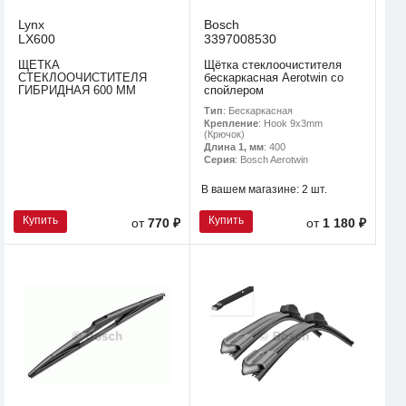
Lynx
Bosch
LX600
3397008530
ЩЕТКА
Щётка стеклоочистителя
СТЕКЛООЧИСТИТЕЛЯ
бескаркасная Aerotwin со
ГИБРИДНАЯ 600 ММ
спойлером
Тип
: Бескаркасная
Крепление
: Hook 9x3mm
(Крючок)
Длина 1, мм
: 400
Серия
: Bosch Aerotwin
В вашем магазине:
2 шт.
Купить
Купить
от
770 ₽
от
1 180 ₽