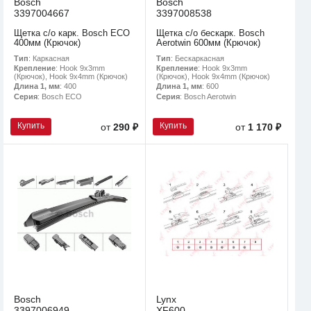
Bosch
Bosch
3397004667
3397008538
Щетка с/о карк. Bosch ECO
Щетка с/о бескарк. Bosch
400мм (Крючок)
Aerotwin 600мм (Крючок)
Тип
: Каркасная
Тип
: Бескаркасная
Крепление
: Hook 9x3mm
Крепление
: Hook 9x3mm
(Крючок), Hook 9x4mm (Крючок)
(Крючок), Hook 9x4mm (Крючок)
Длина 1, мм
: 400
Длина 1, мм
: 600
Серия
: Bosch ECO
Серия
: Bosch Aerotwin
Купить
Купить
от
290 ₽
от
1 170 ₽
Bosch
Lynx
3397006949
XF600