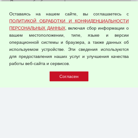
Политика обработки и конфиденциальности
персональных данных
Оставаясь на нашем сайте, вы соглашаетесь с
Согласием на обработку персональных данных
ПОЛИТИКОЙ ОБРАБОТКИ И КОНФИДЕНЦИАЛЬНОСТИ
Оферта оптовой купли-продажи
ПЕРСОНАЛЬНЫХ ДАННЫХ
, включая сбор информации о
Публичная оферта
вашем местоположении, типе, языке и версии
операционной системы и браузера, а также данных об
используемом устройстве. Эти сведения используются
для предоставления наших услуг и улучшения качества
© 2026 ООО "Феникс"
работы веб-сайта и сервисов.
Все права защищены.