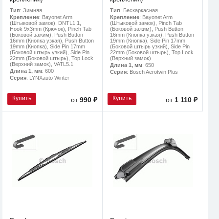
Тип
: Зимняя
Тип
: Бескаркасная
Крепление
: Bayonet Arm
Крепление
: Bayonet Arm
(Штыковой замок), DNTL1.1,
(Штыковой замок), Pinch Tab
Hook 9x3mm (Крючок), Pinch Tab
(Боковой зажим), Push Button
(Боковой зажим), Push Button
16mm (Кнопка узкая), Push Button
16mm (Кнопка узкая), Push Button
19mm (Кнопка), Side Pin 17mm
19mm (Кнопка), Side Pin 17mm
(Боковой штырь узкий), Side Pin
(Боковой штырь узкий), Side Pin
22mm (Боковой штырь), Top Lock
22mm (Боковой штырь), Top Lock
(Верхний замок)
(Верхний замок), VATL5.1
Длина 1, мм
: 650
Длина 1, мм
: 600
Серия
: Bosch Aerotwin Plus
Серия
: LYNXauto Winter
Купить
Купить
от
990 ₽
от
1 110 ₽