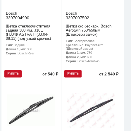
Bosch
Bosch
3397004990
3397007502
Щетка стеклоочистителя
Щетки с/о бескарк. Bosch
задняя 300 мм. J10E
Aerotwin 750/650мм
(H304)/ ASTRA H (03.04-
(Штыковой замок)
08.13) (под узкий крючок)
Тип
: Бескаркасная
Тип
: Задняя
Крепление
: Bayonet Arm
(Штыковой замок)
Длина 1, мм
: 300
Длина 1, мм
: 750
Серия
: Bosch Rear
Длина 2, мм
: 650
Серия
: Bosch Aerotwin
Купить
Купить
от
540 ₽
от
2 540 ₽