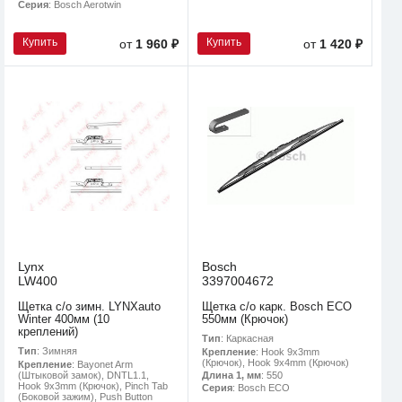
Серия
: Bosch Aerotwin
Купить
Купить
от
1 960 ₽
от
1 420 ₽
Lynx
Bosch
LW400
3397004672
Щетка с/о зимн. LYNXauto
Щетка с/о карк. Bosch ECO
Winter 400мм (10
550мм (Крючок)
креплений)
Тип
: Каркасная
Тип
: Зимняя
Крепление
: Hook 9x3mm
(Крючок), Hook 9x4mm (Крючок)
Крепление
: Bayonet Arm
(Штыковой замок), DNTL1.1,
Длина 1, мм
: 550
Hook 9x3mm (Крючок), Pinch Tab
Серия
: Bosch ECO
(Боковой зажим), Push Button