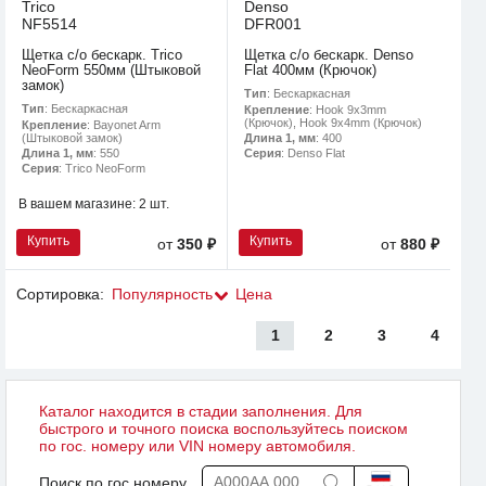
Trico
Denso
NF5514
DFR001
Щетка с/о бескарк. Trico
Щетка с/о бескарк. Denso
NeoForm 550мм (Штыковой
Flat 400мм (Крючок)
замок)
Тип
: Бескаркасная
Тип
: Бескаркасная
Крепление
: Hook 9x3mm
(Крючок), Hook 9x4mm (Крючок)
Крепление
: Bayonet Arm
(Штыковой замок)
Длина 1, мм
: 400
Длина 1, мм
: 550
Серия
: Denso Flat
Серия
: Trico NeoForm
В вашем магазине:
2 шт.
Купить
Купить
от
350 ₽
от
880 ₽
Сортировка:
Популярность
Цена
1
2
3
4
Каталог находится в стадии заполнения. Для
быстрого и точного поиска воспользуйтесь поиском
по гос. номеру или VIN номеру автомобиля.
Поиск по гос.номеру