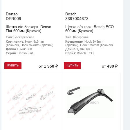
Denso
Bosch
DFR009
3397004673
Щетка с/о бескарк. Denso
Щетка с/о карк. Bosch ECO
Flat 600мм (Крючок)
600мм (Крючок)
Тип
: Бескаркасная
Тип
: Каркасная
Крепление
: Hook 9x3mm
Крепление
: Hook 9x3mm
(Крючок), Hook 9x4mm (Крючок)
(Крючок), Hook 9x4mm (Крючок)
Длина 1, мм
: 600
Длина 1, мм
: 600
Серия
: Denso Flat
Серия
: Bosch ECO
Купить
Купить
от
1 350 ₽
от
430 ₽