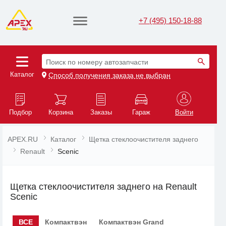
+7 (495) 150-18-88
Поиск по номеру автозапчасти
Каталог
Способ получения заказа не выбран
Подбор
Корзина
Заказы
Гараж
Войти
APEX.RU
Каталог
Щетка стеклоочистителя заднего
Renault
Scenic
Щетка стеклоочистителя заднего на Renault
Scenic
ВСЕ
Компактвэн
Компактвэн Grand