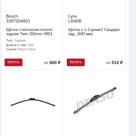
Bosch
Lynx
3397004801
LR40B
Щетка стеклоочистителя
Щетка с о Сценик1 Сандеро
задняя Twin 260mm H801
зад. (400 мм)
Тип
: Задняя
Длина 1, мм
: 260
Серия
: Bosch Rear
Купить
Купить
от
660 ₽
от
510 ₽